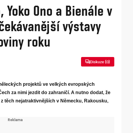
, Yoko Ono a Bienále v
čekávanější výstavy
oviny roku
Diskuze (
0
)
 uměleckých projektů ve velkých evropských
ch za nimi jezdit do zahraničí. A nutno dodat, že
u z těch nejatraktivnějších v Německu, Rakousku,