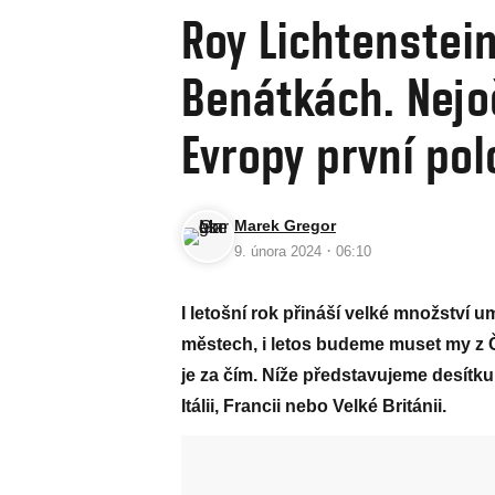
Roy Lichtenstein
Benátkách. Nejo
Evropy první pol
Marek Gregor
·
9. února 2024
06:10
I letošní rok přináší velké množství
městech, i letos budeme muset my z Če
je za čím. Níže představujeme desítk
Itálii, Francii nebo Velké Británii.