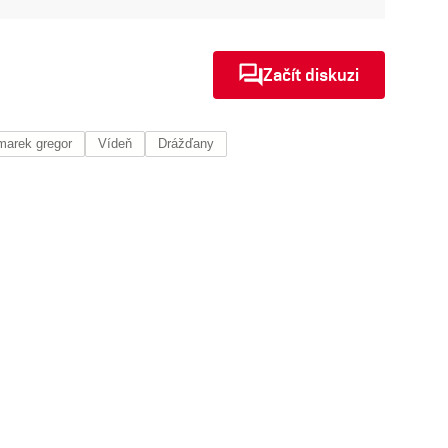
Začít diskuzi
marek gregor
Vídeň
Drážďany