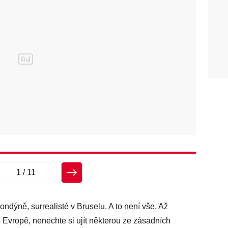
1
/ 11
ndýně, surrealisté v Bruselu. A to není vše. Až
o Evropě, nenechte si ujít některou ze zásadních