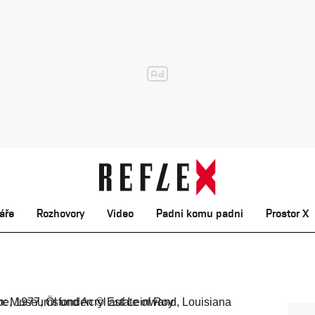
áře
Rozhovory
Video
Padni komu padni
Prostor X