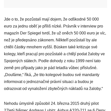
Jde o to, že pozůstalí mají dojem, že odškodné 50 000
euro za jednu oběť je příliš nízké. Právník v interview pro
magazín Der Spiegel tvrdí, že už oněch 50 000 euro je víc,
než je předepsáno zákonem. Někteří pozůstalí by ale
chtěli částky mnohem vyšší. Büsken také kritizuje své
kolegy, kteří pracují pro pozůstalé a chtějí podat žaloby ve
Spojených státech. Podle dohody z roku 1999 není tato
země pro případy jako je pád letadla vůbec příslušné.
„Doufáme,“ říká, „že tito kolegové budou své mandanty
informovat o jednoznačné právní situaci a budou je
odrazovat od vynaložení zbytečných nákladů na žaloby.“
Nehodu úmyslně způsobil 24. března 2015 druhý pilot
27letý Němec Andreas Lubitz. Airbus A320-211 se 6 členy