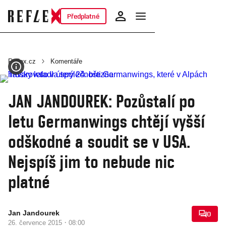
Předplatné
Reflex.cz
Komentáře
JAN JANDOUREK: Pozůstalí po
letu Germanwings chtějí vyšší
odškodné a soudit se v USA.
Nejspíš jim to nebude nic
platné
Jan Jandourek
0
·
26. července 2015
08:00