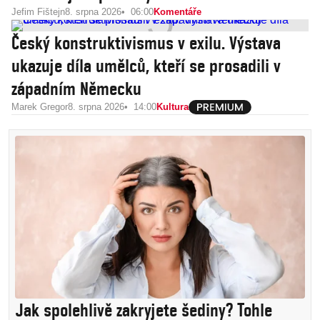
Jefim Fištejn
8. srpna 2026
06:00
Komentáře
Český konstruktivismus v exilu. Výstava
ukazuje díla umělců, kteří se prosadili v
západním Německu
Marek Gregor
8. srpna 2026
14:00
Kultura
Jak spolehlivě zakryjete šediny? Tohle