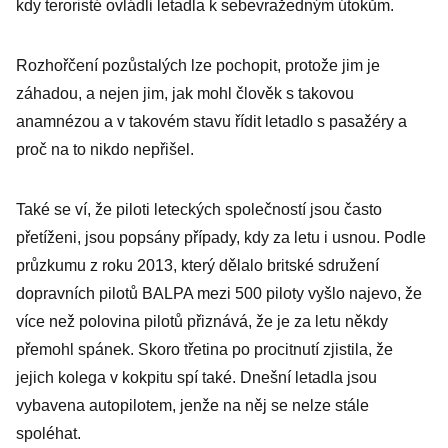
kdy teroristé ovládli letadla k sebevražedným útokům.
Rozhořčení pozůstalých lze pochopit, protože jim je
záhadou, a nejen jim, jak mohl člověk s takovou
anamnézou a v takovém stavu řídit letadlo s pasažéry a
proč na to nikdo nepřišel.
Také se ví, že piloti leteckých společností jsou často
přetíženi, jsou popsány případy, kdy za letu i usnou. Podle
průzkumu z roku 2013, který dělalo britské sdružení
dopravních pilotů BALPA mezi 500 piloty vyšlo najevo, že
více než polovina pilotů přiznává, že je za letu někdy
přemohl spánek. Skoro třetina po procitnutí zjistila, že
jejich kolega v kokpitu spí také. Dnešní letadla jsou
vybavena autopilotem, jenže na něj se nelze stále
spoléhat.