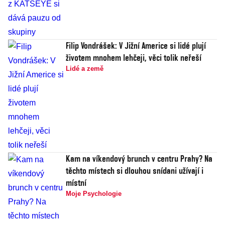
Filip Vondrášek: V Jižní Americe si lidé plují
životem mnohem lehčeji, věci tolik neřeší
Lidé a země
Kam na víkendový brunch v centru Prahy? Na
těchto místech si dlouhou snídani užívají i
místní
Moje Psychologie