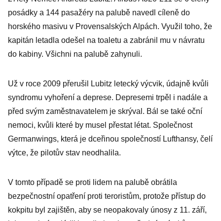
posádky a 144 pasažéry na palubě navedl cíleně do
horského masivu v Provensalských Alpách. Využil toho, že
kapitán letadla odešel na toaletu a zabránil mu v návratu
do kabiny. Všichni na palubě zahynuli.
Už v roce 2009 přerušil Lubitz letecký výcvik, údajně kvůli
syndromu vyhoření a deprese. Depresemi trpěl i nadále a
před svým zaměstnavatelem je skrýval. Bál se také oční
nemoci, kvůli které by musel přestat létat. Společnost
Germanwings, která je dceřinou společností Lufthansy, čelí
výtce, že pilotův stav neodhalila.
V tomto případě se proti lidem na palubě obrátila
bezpečnostní opatření proti teroristům, protože přístup do
kokpitu byl zajištěn, aby se neopakovaly únosy z 11. září,