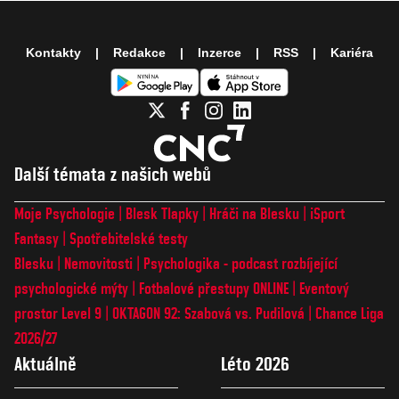
Kontakty
Redakce
Inzerce
RSS
Kariéra
Další témata z našich webů
Moje Psychologie
Blesk Tlapky
Hráči na Blesku
iSport
Fantasy
Spotřebitelské testy
Blesku
Nemovitosti
Psychologika - podcast rozbíjející
psychologické mýty
Fotbalové přestupy ONLINE
Eventový
prostor Level 9
OKTAGON 92: Szabová vs. Pudilová
Chance Liga
2026/27
Aktuálně
Léto 2026