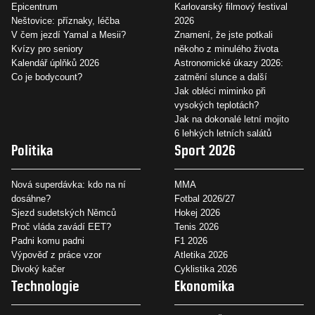
Epicentrum
Karlovarský filmový festival
Neštovice: příznaky, léčba
2026
V čem jezdí Yamal a Mesii?
Znamení, že jste potkali
Kvízy pro seniory
někoho z minulého života
Kalendář úplňků 2026
Astronomické úkazy 2026:
Co je bodycount?
zatmění slunce a další
Jak obléci miminko při
vysokých teplotách?
Jak na dokonalé letní mojito
6 lehkých letních salátů
Politika
Sport 2026
Nová superdávka: kdo na ní
MMA
dosáhne?
Fotbal 2026/27
Sjezd sudetských Němců
Hokej 2026
Proč vláda zavádí EET?
Tenis 2026
Padni komu padni
F1 2026
Výpověď z práce vzor
Atletika 2026
Divoký kačer
Cyklistika 2026
Technologie
Ekonomika