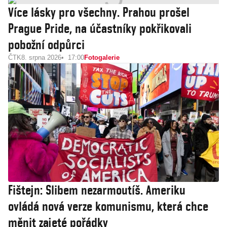
Více lásky pro všechny. Prahou prošel
Prague Pride, na účastníky pokřikovali
pobožní odpůrci
ČTK
8. srpna 2026
17:00
Fotogalerie
Fištejn: Slibem nezarmoutíš. Ameriku
ovládá nová verze komunismu, která chce
měnit zajeté pořádky