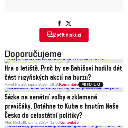
Začít diskuzi
Doporučujeme
Hra o letiště. Proč by se Babišovi hodilo dát
část ruzyňských akcií na burzu?
Pavel Páral
8. srpna 2026
18:30
Komentáře
Sázka na senátní volby a zklamané
pravičáky. Dotáhne to Kuba s hnutím Naše
Česko do celostátní politiky?
Aleš Michal
8. srpna 2026
12:00
Komentáře