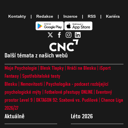
Kontakty
Redakce
Inzerce
RSS
Kariéra
Další témata z našich webů
Moje Psychologie
Blesk Tlapky
Hráči na Blesku
iSport
Fantasy
Spotřebitelské testy
Blesku
Nemovitosti
Psychologika - podcast rozbíjející
psychologické mýty
Fotbalové přestupy ONLINE
Eventový
prostor Level 9
OKTAGON 92: Szabová vs. Pudilová
Chance Liga
2026/27
Aktuálně
Léto 2026