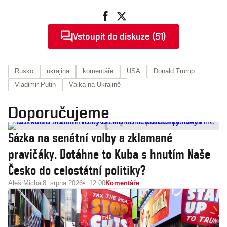
Vstoupit do diskuze (51)
Rusko
ukrajina
komentáře
USA
Donald Trump
Vladimir Putin
Válka na Ukrajině
Doporučujeme
Sázka na senátní volby a zklamané
pravičáky. Dotáhne to Kuba s hnutím Naše
Česko do celostátní politiky?
Aleš Michal
8. srpna 2026
12:00
Komentáře