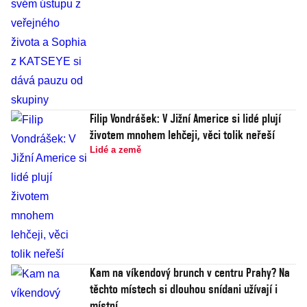
Filip Vondrášek: V Jižní Americe si lidé plují
životem mnohem lehčeji, věci tolik neřeší
Lidé a země
Kam na víkendový brunch v centru Prahy? Na
těchto místech si dlouhou snídani užívají i
místní