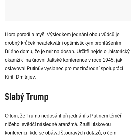
Hora porodila myš. Výsledkem jednání obou vůdců je
drobný krůček neadekvátní optimistickým prohlášením
Bílého domu, že je mír na dosah. Určitě nejde o „historický
okamžik“ na úrovni Jaltské konference v roce 1945, jak
oslavoval Putinův vyslanec pro mezinárodní spolupráci
Kirill Dmitrijev.
Slabý Trump
O tom, že Trump nedosáhl při jednání s Putinem téměř
ničeho, svědčí následné aranžmá. Zrušil tiskovou
konferenci, kde se obával šťouravých dotazů, o čem