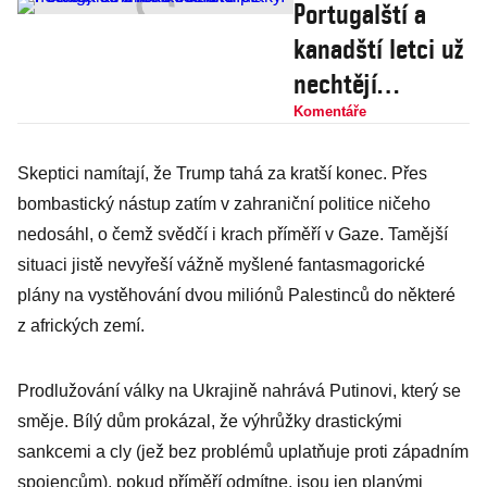
Portugalští a
kanadští letci už
nechtějí
americké
Komentáře
ocelové ptáky.
Skeptici namítají, že Trump tahá za kratší konec. Přes
Pošle F-35 k ledu
bombastický nástup zatím v zahraniční politice ničeho
i Česko?
nedosáhl, o čemž svědčí i krach příměří v Gaze. Tamější
situaci jistě nevyřeší vážně myšlené fantasmagorické
plány na vystěhování dvou miliónů Palestinců do některé
z afrických zemí.
Prodlužování války na Ukrajině nahrává Putinovi, který se
směje. Bílý dům prokázal, že výhrůžky drastickými
sankcemi a cly (jež bez problémů uplatňuje proti západním
spojencům), pokud příměří odmítne, jsou jen planými