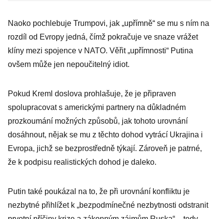
sukni.
Naoko pochlebuje Trumpovi, jak „upřímně“ se mu s ním na
Maláčová se
rozdíl od Evropy jedná, čímž pokračuje ve snaze vrážet
Ruska nebojí, k
klíny mezi spojence v NATO. Věřit „upřímnosti“ Putina
čemu
ovšem může jen nepoučitelný idiot.
stíhačky?
Pokud Kreml doslova prohlašuje, že je připraven
spolupracovat s americkými partnery na důkladném
prozkoumání možných způsobů, jak tohoto urovnání
dosáhnout, nějak se mu z těchto dohod vytrácí Ukrajina i
Evropa, jichž se bezprostředně týkají. Zároveň je patrné,
že k podpisu realistických dohod je daleko.
Putin také poukázal na to, že při urovnání konfliktu je
nezbytné přihlížet k „bezpodmínečné nezbytnosti odstranit
prvotní příčiny krize a zákonným zájmům Ruska“ – tedy