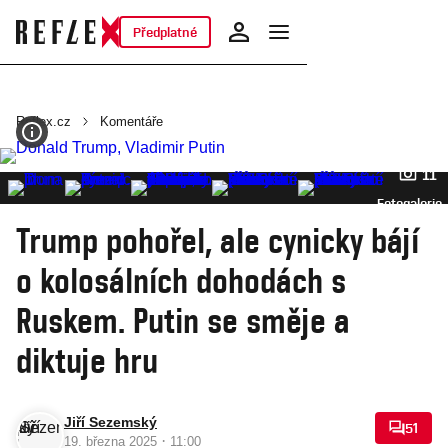
Předplatné
Reflex.cz
Komentáře
11
Fotogalerie
Trump pohořel, ale cynicky bájí
o kolosálních dohodách s
Ruskem. Putin se směje a
diktuje hru
Jiří Sezemský
51
·
19. března 2025
11:00