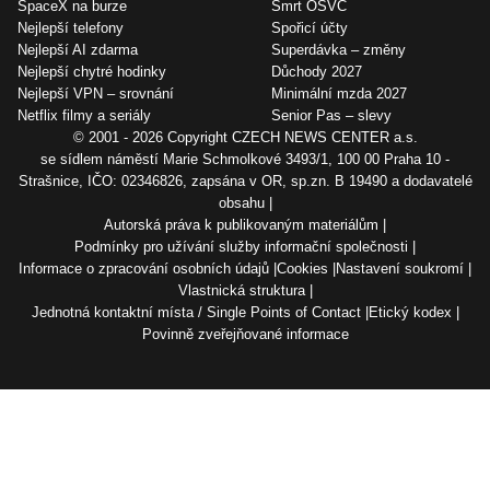
SpaceX na burze
Smrt OSVČ
Nejlepší telefony
Spořicí účty
Nejlepší AI zdarma
Superdávka – změny
Nejlepší chytré hodinky
Důchody 2027
Nejlepší VPN – srovnání
Minimální mzda 2027
Netflix filmy a seriály
Senior Pas – slevy
© 2001 - 2026 Copyright
CZECH NEWS CENTER a.s.
se sídlem náměstí Marie Schmolkové 3493/1, 100 00 Praha 10 -
Strašnice, IČO: 02346826, zapsána v OR, sp.zn. B 19490 a dodavatelé
obsahu
Autorská práva k publikovaným materiálům
Podmínky pro užívání služby informační společnosti
Informace o zpracování osobních údajů
Cookies
Nastavení soukromí
Vlastnická struktura
Jednotná kontaktní místa / Single Points of Contact
Etický kodex
Povinně zveřejňované informace