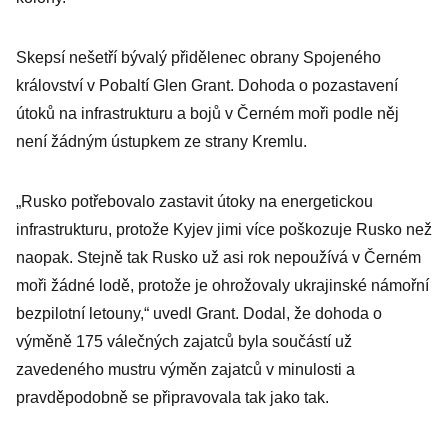
Skepsí nešetří bývalý přidělenec obrany Spojeného
království v Pobaltí Glen Grant. Dohoda o pozastavení
útoků na infrastrukturu a bojů v Černém moři podle něj
není žádným ústupkem ze strany Kremlu.
„Rusko potřebovalo zastavit útoky na energetickou
infrastrukturu, protože Kyjev jimi více poškozuje Rusko než
naopak. Stejně tak Rusko už asi rok nepoužívá v Černém
moři žádné lodě, protože je ohrožovaly ukrajinské námořní
bezpilotní letouny,“ uvedl Grant. Dodal, že dohoda o
výměně 175 válečných zajatců byla součástí už
zavedeného mustru výměn zajatců v minulosti a
pravděpodobně se připravovala tak jako tak.