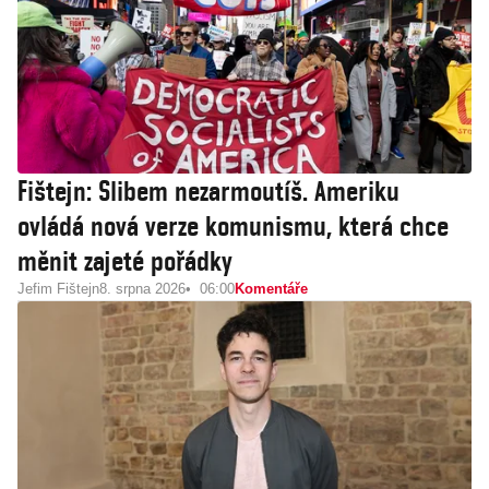
Fištejn: Slibem nezarmoutíš. Ameriku
ovládá nová verze komunismu, která chce
měnit zajeté pořádky
Jefim Fištejn
8. srpna 2026
06:00
Komentáře