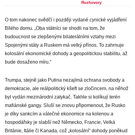
Mění se volební
Rozhovory
hřiště a hnutí
O tom nakonec svědčí i později vydané cynické vyjádření
ANO neví co hrát
Bílého domu. „Oba státníci se shodli na tom, že
budoucnost se zlepšenými bilaterálními vztahy mezi
Spojenými státy a Ruskem má velký přínos. To zahrnuje
kolosální ekonomické dohody a geopolitickou stabilitu, až
bude dosaženo míru.“
Trumpa, stejně jako Putina nezajímá ochrana svobody a
demokracie, ale reálpolitický kšeft se zločincem, na něhož
byl vydán mezinárodní zatykač. Takhle si kolíkují terén
mafiánské gangy. Sluší se znovu připomenout, že Rusko
je díky sankcím a válečné ekonomice na kolenou a
hospodářsky je slabší než Německo, Francie, Velká
Británie, Itálie či Kanada, což „kolosální“ dohody poněkud