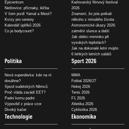
Epicentrum
Karlovarský filmový festival
Neštovice: příznaky, léčba
2026
V čem jezdí Yamal a Mesii?
Znamení, že jste potkali
Kvízy pro seniory
někoho z minulého života
Kalendář úplňků 2026
Astronomické úkazy 2026:
Co je bodycount?
zatmění slunce a další
Jak obléci miminko při
vysokých teplotách?
Jak na dokonalé letní mojito
6 lehkých letních salátů
Politika
Sport 2026
Nová superdávka: kdo na ní
MMA
dosáhne?
Fotbal 2026/27
Sjezd sudetských Němců
Hokej 2026
Proč vláda zavádí EET?
Tenis 2026
Padni komu padni
F1 2026
Výpověď z práce vzor
Atletika 2026
Divoký kačer
Cyklistika 2026
Technologie
Ekonomika