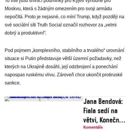
To vše jsou smrtící podmínky pro Kyjev výhodné pro
Moskvu, která s žádným omezením pro svoji armádu
nepočítá. Proto je nejasné, co míní Trump, když později na
své sociální síti Truth Social označil rozhovor za „velmi
dobrý a produktivní“.
Pod pojmem „komplexního, stabilního a trvalého“ urovnání
situace si Putin představuje větší územní požadavky, než
kterých na Ukrajině dosáhl, její odzbrojení a ponechání
napospas ruskému vlivu. Zároveň chce ukončit protiruské
sankce.
Jana Bendová:
Fiala sedí na
větvi, Konečná
má širokou
Komentáře