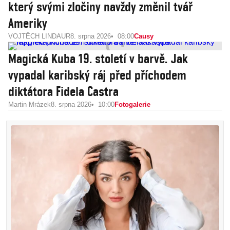
který svými zločiny navždy změnil tvář
Ameriky
VOJTĚCH LINDAUR
8. srpna 2026
08:00
Causy
Magická Kuba 19. století v barvě. Jak
vypadal karibský ráj před příchodem
diktátora Fidela Castra
Martin Mrázek
8. srpna 2026
10:00
Fotogalerie