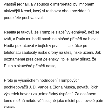
vlastně jednali, a v souboji o interpretaci byl mnohem
aktivnější Kreml, který si rozhovor obou prezidentů
podezřele pochvaloval.
Realita je taková, že Trump je slabší vyjednávač, než se
tváří, a Putin mu hodil návrh na plošné příměří na hlavu.
Hodlá pokračovat v bojích v první linii a krátce po
telefonátu zaútočily ruské drony na ukrajinské území. Jak
poznamenal prezident Zelenskyj, to je jasný důkaz, že
Putin o skutečné příměří nestojí.
Proto je výsměchem hodnocení Trumpových
pochlebovačů J. D. Vance a Elona Muska, považujících
výsledek hovoru za „mimořádný úspěch“. Za oceánem
tomu možná někdo věří, stejně jako místní putinovské páté
kolony.