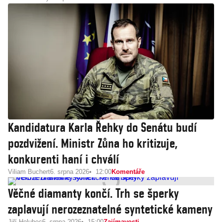
Kandidatura Karla Řehky do Senátu budí
pozdvižení. Ministr Zůna ho kritizuje,
konkurenti haní i chválí
Viliam Buchert
6. srpna 2026
12:00
Komentáře
Věčné diamanty končí. Trh se šperky
zaplavují nerozeznatelné syntetické kameny
Jiří Holubec
6. srpna 2026
15:00
Zajímavosti