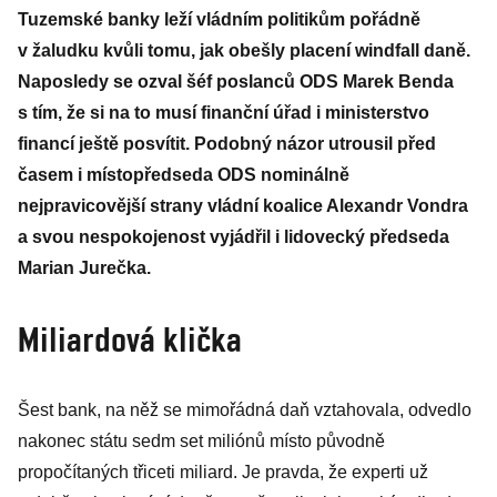
Tuzemské banky leží vládním politikům pořádně
v žaludku kvůli tomu, jak obešly placení windfall daně.
Naposledy se ozval šéf poslanců ODS Marek Benda
s tím, že si na to musí finanční úřad i ministerstvo
financí ještě posvítit. Podobný názor utrousil před
časem i místopředseda ODS nominálně
nejpravicovější strany vládní koalice Alexandr Vondra
a svou nespokojenost vyjádřil i lidovecký předseda
Marian Jurečka.
Miliardová klička
Šest bank, na něž se mimořádná daň vztahovala, odvedlo
nakonec státu sedm set miliónů místo původně
propočítaných třiceti miliard. Je pravda, že experti už