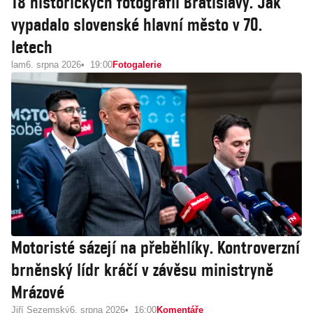
18 historických fotografií Bratislavy. Jak
vypadalo slovenské hlavní město v 70.
letech
lam
6. srpna 2026
19:00
Fotogalerie
Motoristé sázejí na přeběhlíky. Kontroverzní
brněnský lídr kráčí v závěsu ministryně
Mrázové
Jiří Sezemský
6. srpna 2026
16:00
Komentáře