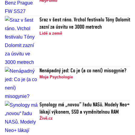
HeyFomo
Sraz v šest ráno. Vrchol festivalu Tóny Dolomit
zazní za úsvitu ve 3000 metrech
Lidé a země
Nenápadný jed: Co je (a co není) misogynie?
Moje Psychologie
Synology má „novou“ řadu NASů. Modely Neo+
lákají výkonem, SSD a vyměnitelnou RAM
Živě.cz