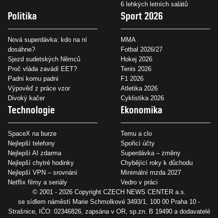
6 lehkých letních salátů
Politika
Sport 2026
Nová superdávka: kdo na ní
MMA
dosáhne?
Fotbal 2026/27
Sjezd sudetských Němců
Hokej 2026
Proč vláda zavádí EET?
Tenis 2026
Padni komu padni
F1 2026
Výpověď z práce vzor
Atletika 2026
Divoký kačer
Cyklistika 2026
Technologie
Ekonomika
SpaceX na burze
Temu a clo
Nejlepší telefony
Spořicí účty
Nejlepší AI zdarma
Superdávka – změny
Nejlepší chytré hodinky
Chybějící roky k důchodu
Nejlepší VPN – srovnání
Minimální mzda 2027
Netflix filmy a seriály
Vedro v práci
© 2001 - 2026 Copyright
CZECH NEWS CENTER a.s.
se sídlem náměstí Marie Schmolkové 3493/1, 100 00 Praha 10 -
Strašnice, IČO: 02346826, zapsána v OR, sp.zn. B 19490 a dodavatelé