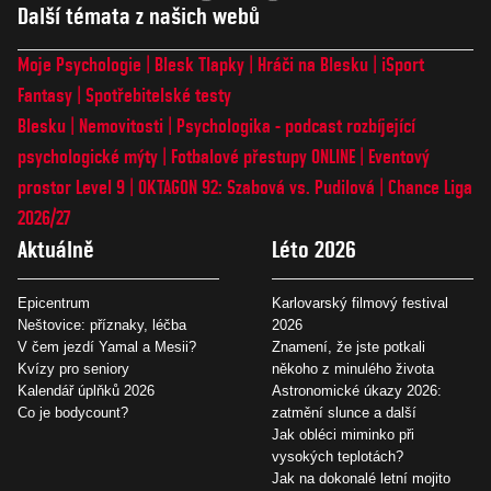
Další témata z našich webů
Moje Psychologie
Blesk Tlapky
Hráči na Blesku
iSport
Fantasy
Spotřebitelské testy
Blesku
Nemovitosti
Psychologika - podcast rozbíjející
psychologické mýty
Fotbalové přestupy ONLINE
Eventový
prostor Level 9
OKTAGON 92: Szabová vs. Pudilová
Chance Liga
2026/27
Aktuálně
Léto 2026
Epicentrum
Karlovarský filmový festival
Neštovice: příznaky, léčba
2026
V čem jezdí Yamal a Mesii?
Znamení, že jste potkali
Kvízy pro seniory
někoho z minulého života
Kalendář úplňků 2026
Astronomické úkazy 2026:
Co je bodycount?
zatmění slunce a další
Jak obléci miminko při
vysokých teplotách?
Jak na dokonalé letní mojito