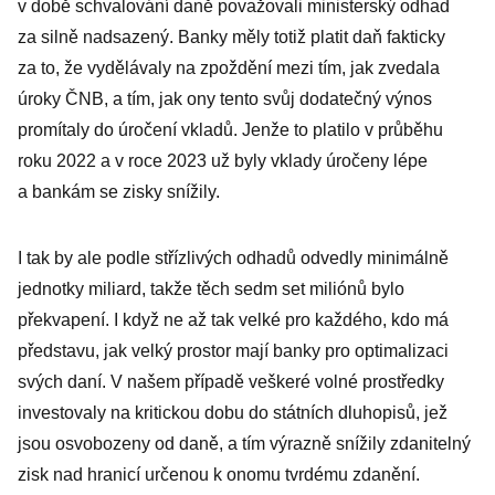
v době schvalování daně považovali ministerský odhad
za silně nadsazený. Banky měly totiž platit daň fakticky
za to, že vydělávaly na zpoždění mezi tím, jak zvedala
úroky ČNB, a tím, jak ony tento svůj dodatečný výnos
promítaly do úročení vkladů. Jenže to platilo v průběhu
roku 2022 a v roce 2023 už byly vklady úročeny lépe
a bankám se zisky snížily.
I tak by ale podle střízlivých odhadů odvedly minimálně
jednotky miliard, takže těch sedm set miliónů bylo
překvapení. I když ne až tak velké pro každého, kdo má
představu, jak velký prostor mají banky pro optimalizaci
svých daní. V našem případě veškeré volné prostředky
investovaly na kritickou dobu do státních dluhopisů, jež
jsou osvobozeny od daně, a tím výrazně snížily zdanitelný
zisk nad hranicí určenou k onomu tvrdému zdanění.