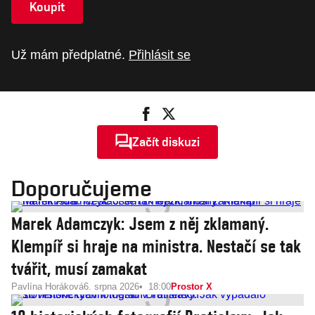
Koupit
Už mám předplatné.
Přihlásit se
Začít diskuzi
Doporučujeme
Marek Adamczyk: Jsem z něj zklamaný.
Klempíř si hraje na ministra. Nestačí se tak
tvářit, musí zamakat
Pavlína Horáková
6. srpna 2026
18:00
Prostor X