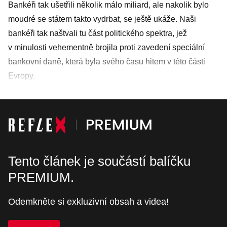
Bankéři tak ušetřili několik málo miliard, ale nakolik bylo
moudré se státem takto vydrbat, se ještě ukáže. Naši
bankéři tak naštvali tu část politického spektra, jež
v minulosti vehementně brojila proti zavedení speciální
bankovní daně, která byla svého času hitem v této části
Evropy.
Tento článek je součástí balíčku
PREMIUM.
Odemkněte si exkluzivní obsah a videa!