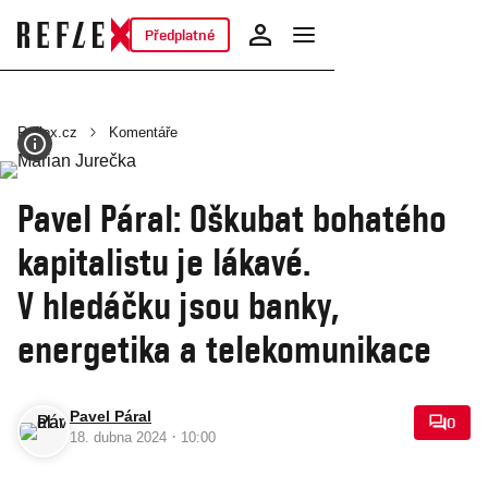
Předplatné
Reflex.cz
Komentáře
Pavel Páral: Oškubat bohatého
kapitalistu je lákavé.
V hledáčku jsou banky,
energetika a telekomunikace
Pavel Páral
0
·
18. dubna 2024
10:00