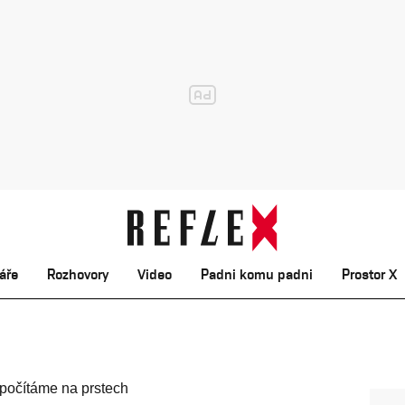
áře
Rozhovory
Video
Padni komu padni
Prostor X