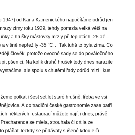
no 1947) od Karla Kamenického napočítáme odrůd jen
 mrazy zimy roku 1929, tehdy pomrzla velká většina
ňky a hrušky máslovky mrzly při teplotách -28 až –
ě a višně nepřežily -35 °C… Tak tuhá to byla zima. Co
později člověk, protože ovocné sady se do poválečného
upit pšenici. Na kolik druhů hrušek tedy dnes narazíte
vystačíme, ale spolu s chutěmi řady odrůd mizí i kus
žeme potkat i šest set let staré hrušně, třeba ve vsi
ějovice. A do tradiční české gastronomie zase patří
tcích některých restaurací můžete najít i dnes, právě
 Pracharanda se mlela, strouhala či drtila ze
o pláňat, leckdy se přidávaly sušené kdoule či