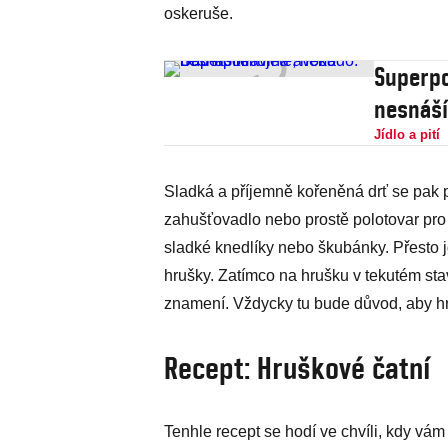
oskeruše.
Superpo
nesnáší
Jídlo a pití
Sladká a příjemně kořeněná drť se pak 
zahušťovadlo nebo prostě polotovar pro p
sladké knedlíky nebo škubánky. Přesto 
hrušky. Zatímco na hrušku v tekutém st
znamení. Vždycky tu bude důvod, aby hr
Recept: Hruškové čatní
Tenhle recept se hodí ve chvíli, kdy vám