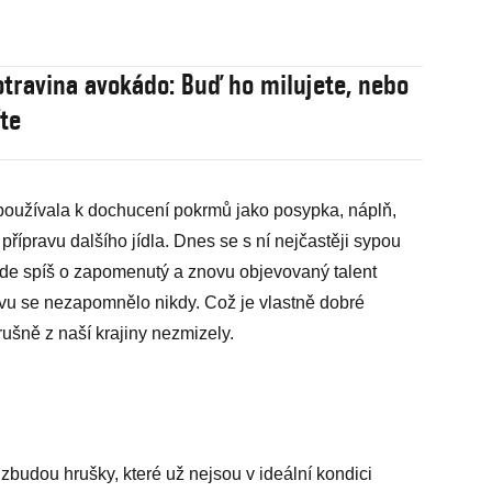
travina avokádo: Buď ho milujete, nebo
te
používala k dochucení pokrmů jako posypka, náplň,
řípravu dalšího jídla. Dnes se s ní nejčastěji sypou
jde spíš o zapomenutý a znovu objevovaný talent
avu se nezapomnělo nikdy. Což je vlastně dobré
ušně z naší krajiny nezmizely.
 zbudou hrušky, které už nejsou v ideální kondici