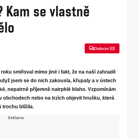
? Kam se vlastně
ělo
Diskuze (
0
)
oku smiřoval mimo jiné i fakt, že na naší zahradě
 když jsem se do nich zakousla, křupaly a v ústech
ké, nepatrně příjemně natrpklé blaho. Vzpomínám
 v obchodech nebo na trzích objevit hrušku, která
trochu blížila.