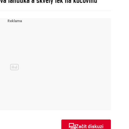
vá lahůdka a skvělý lék na kocovinu
Začít diskuzi