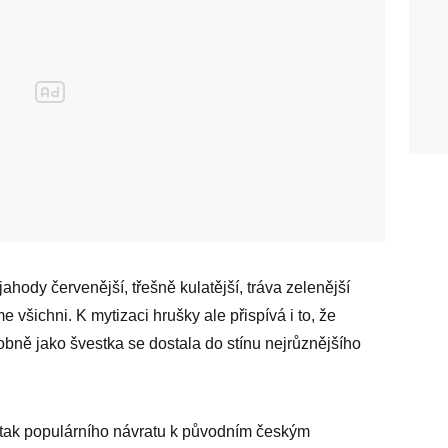
hody červenější, třešně kulatější, tráva zelenější
 všichni. K mytizaci hrušky ale přispívá i to, že
bně jako švestka se dostala do stínu nejrůznějšího
 tak populárního návratu k původním českým