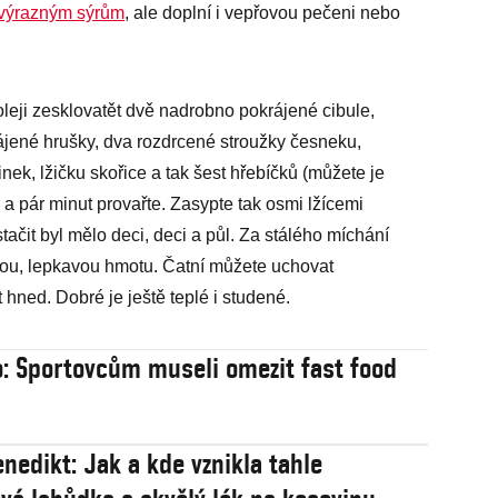
k výrazným sýrům
, ale doplní i vepřovou pečeni nebo
leji zesklovatět dvě nadrobno pokrájené cibule,
rájené hrušky, dva rozdrcené stroužky česneku,
ek, lžičku skořice a tak šest hřebíčků (můžete je
 a pár minut provařte. Zasypte tak osmi lžícemi
stačit byl mělo deci, deci a půl. Za stálého míchání
ou, lepkavou hmotu. Čatní můžete uchovat
hned. Dobré je ještě teplé i studené.
o: Sportovcům museli omezit fast food
enedikt: Jak a kde vznikla tahle