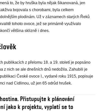
mená to, že by hruška byla nějak šikanovaná, jen
djakživa bojovala s chorobami, byla celkem
t odolnějším plodinám. Už v záznamech starých Řeků
valitě tohoto ovoce, jež se primárně využívalo
končí většina sklizně i dnes.
člověk
 publikacích z přelomu 18. a 19. století je popsáno
a z nich se ale dnešních dnů nedožila. Zahubili je
publikaci České ovoce I., vydané roku 1915, popisuje
ci nad Cidlinou, už jen 65 odrůd hrušek.
 hostina. Přistupujte k plánování
í jako k projektu, vyplatí se to