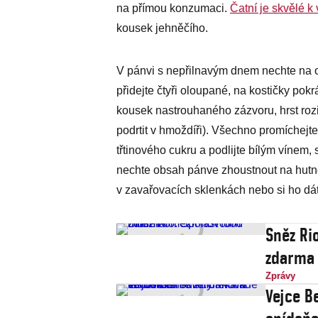
na přímou konzumaci.
Čatní je skvělé 
kousek jehněčího.
V pánvi s nepřilnavým dnem nechte na o
přidejte čtyři oloupané, na kostičky pok
kousek nastrouhaného zázvoru, hrst rozin
podrtit v hmoždíři). Všechno promíchejte
třtinového cukru a podlijte bílým vínem, 
nechte obsah pánve zhoustnout na hutn
v zavařovacích sklenkách nebo si ho dát 
Sněz Ri
zdarma
Zprávy
Vejce B