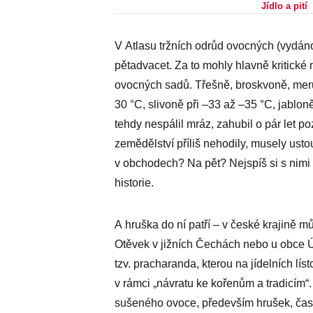
Jídlo a pití
V Atlasu tržních odrůd ovocných (vydá
pětadvacet. Za to mohly hlavně kritické
ovocných sadů. Třešně, broskvoně, meru
30 °C, slivoně při –33 až –35 °C, jablon
tehdy nespálil mráz, zahubil o pár let 
zemědělství příliš nehodily, musely usto
v obchodech? Na pět? Nejspíš si s nimi 
historie.
A hruška do ní patří – v české krajině mů
Otěvek v jižních Čechách nebo u obce Ún
tzv. pracharanda, kterou na jídelních lís
v rámci „návratu ke kořenům a tradicím“.
sušeného ovoce, především hrušek, čast