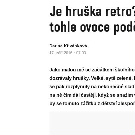
Je hruška retro
tohle ovoce pod
Darina Křivánková
·
17. září 2016
07:00
Jako malou mě se začátkem školního r
dozrávaly hrušky. Velké, sytě zelené,
se pak rozplynuly na nekonečné slad
na ně čím dál častěji, když se snažím
by se tomuto zážitku z dětství alespoň 