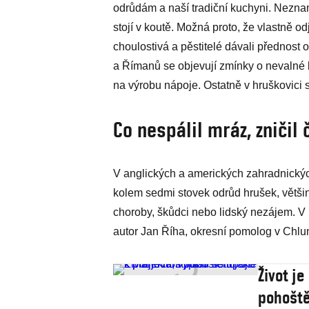
odrůdám a naší tradiční kuchyni. Nezna
stojí v koutě. Možná proto, že vlastně o
choulostivá a pěstitelé dávali přednos
a Římanů se objevují zmínky o nevalné k
na výrobu nápoje. Ostatně v hruškovici s
Co nespálil mráz, zničil 
V anglických a amerických zahradnických
kolem sedmi stovek odrůd hrušek, většin
choroby, škůdci nebo lidský nezájem. V 
autor Jan Říha, okresní pomolog v Chlum
Život je
pohoštěn