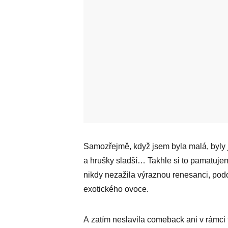
Samozřejmě, když jsem byla malá, byly ja
a hrušky sladší… Takhle si to pamatujeme
nikdy nezažila výraznou renesanci, podo
exotického ovoce.
A zatím neslavila comeback ani v rámci