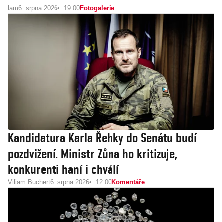
lam
6. srpna 2026
19:00
Fotogalerie
Kandidatura Karla Řehky do Senátu budí
pozdvižení. Ministr Zůna ho kritizuje,
konkurenti haní i chválí
Viliam Buchert
6. srpna 2026
12:00
Komentáře