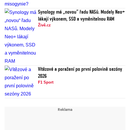
Synology má „novou“ řadu NASů. Modely Neo+
lákají výkonem, SSD a vyměnitelnou RAM
Živě.cz
Vítězové a poražení po první polovině sezóny
2026
F1 Sport