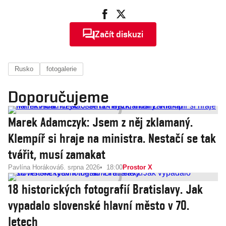
Začít diskuzi
Rusko
fotogalerie
Doporučujeme
Marek Adamczyk: Jsem z něj zklamaný.
Klempíř si hraje na ministra. Nestačí se tak
tvářit, musí zamakat
Pavlína Horáková
6. srpna 2026
18:00
Prostor X
18 historických fotografií Bratislavy. Jak
vypadalo slovenské hlavní město v 70.
letech