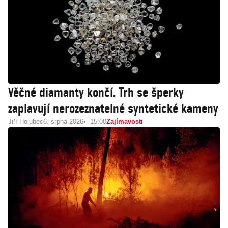
Věčné diamanty končí. Trh se šperky
zaplavují nerozeznatelné syntetické kameny
Jiří Holubec
6. srpna 2026
15:00
Zajímavosti