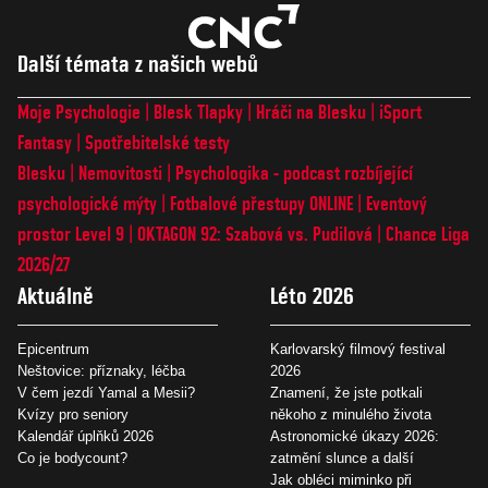
Další témata z našich webů
Moje Psychologie
Blesk Tlapky
Hráči na Blesku
iSport
Fantasy
Spotřebitelské testy
Blesku
Nemovitosti
Psychologika - podcast rozbíjející
psychologické mýty
Fotbalové přestupy ONLINE
Eventový
prostor Level 9
OKTAGON 92: Szabová vs. Pudilová
Chance Liga
2026/27
Aktuálně
Léto 2026
Epicentrum
Karlovarský filmový festival
Neštovice: příznaky, léčba
2026
V čem jezdí Yamal a Mesii?
Znamení, že jste potkali
Kvízy pro seniory
někoho z minulého života
Kalendář úplňků 2026
Astronomické úkazy 2026:
Co je bodycount?
zatmění slunce a další
Jak obléci miminko při