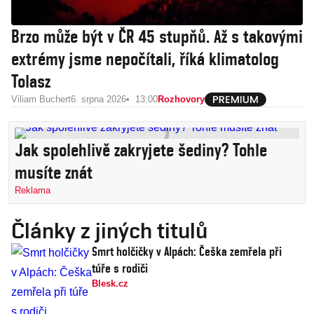
Brzo může být v ČR 45 stupňů. Až s takovými
extrémy jsme nepočítali, říká klimatolog
Tolasz
Viliam Buchert
6. srpna 2026
13:00
Rozhovory
Jak spolehlivě zakryjete šediny? Tohle
musíte znát
Reklama
Články z jiných titulů
Smrt holčičky v Alpách: Češka zemřela při
túře s rodiči
Blesk.cz