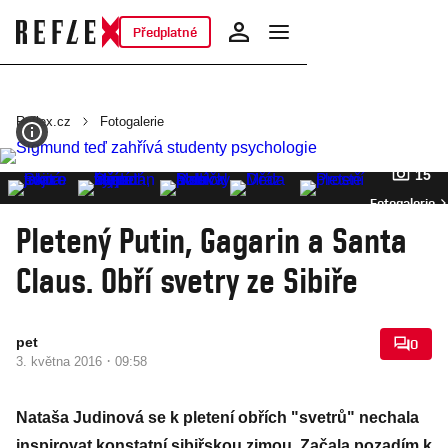
Předplatné
Reflex.cz
Fotogalerie
15
Fotogalerie
Pletený Putin, Gagarin a Santa
Claus. Obří svetry ze Sibiře
pet
0
·
3. května 2016
09:58
Nataša Judinová se k pletení obřích "svetrů" nechala
inspirovat konstatní sibiřskou zimou. Začala pozadím k