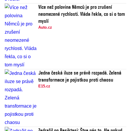
Více než polovina Němců je pro zrušení
neomezené rychlosti. Vláda řekla, co si o tom
myslí
Auto.cz
Jedna česká iluze se právě rozpadá. Zelená
transformace je pojistkou proti chaosu
E15.cz
Zadražil po Besiktasi: Štve nás to. Ale pokud