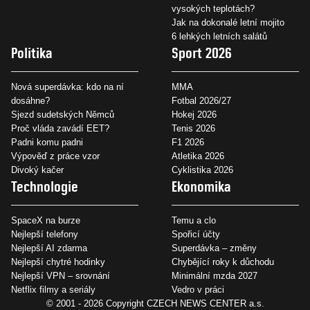
vysokých teplotách?
Jak na dokonalé letní mojito
6 lehkých letních salátů
Politika
Sport 2026
Nová superdávka: kdo na ní
MMA
dosáhne?
Fotbal 2026/27
Sjezd sudetských Němců
Hokej 2026
Proč vláda zavádí EET?
Tenis 2026
Padni komu padni
F1 2026
Výpověď z práce vzor
Atletika 2026
Divoký kačer
Cyklistika 2026
Technologie
Ekonomika
SpaceX na burze
Temu a clo
Nejlepší telefony
Spořicí účty
Nejlepší AI zdarma
Superdávka – změny
Nejlepší chytré hodinky
Chybějící roky k důchodu
Nejlepší VPN – srovnání
Minimální mzda 2027
Netflix filmy a seriály
Vedro v práci
© 2001 - 2026 Copyright
CZECH NEWS CENTER a.s.