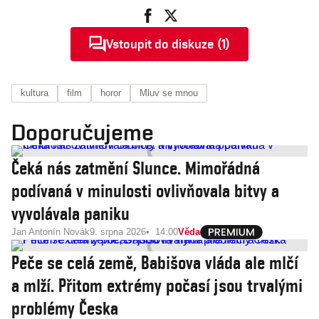
Vstoupit do diskuze (1)
kultura
film
horor
Mluv se mnou
Doporučujeme
Čeká nás zatmění Slunce. Mimořádná
podívaná v minulosti ovlivňovala bitvy a
vyvolávala paniku
Jan Antonín Novák
9. srpna 2026
14:00
Věda
Peče se celá země, Babišova vláda ale mlčí
a mlží. Přitom extrémy počasí jsou trvalými
problémy Česka