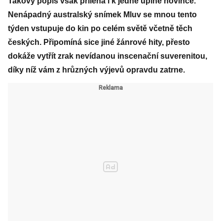
Takový popis však přiléhá i k jedné úplné novince.
Nenápadný australský snímek Mluv se mnou tento
týden vstupuje do kin po celém světě včetně těch
českých. Připomíná sice jiné žánrové hity, přesto
dokáže vytřít zrak nevídanou inscenační suverenitou,
díky níž vám z hrůzných výjevů opravdu zatrne.