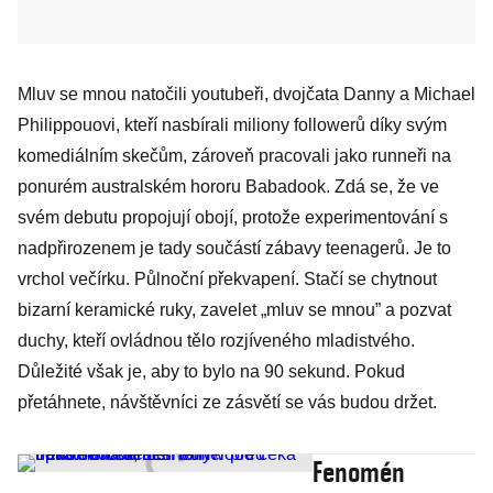
Mluv se mnou natočili youtubeři, dvojčata Danny a Michael
Philippouovi, kteří nasbírali miliony followerů díky svým
komediálním skečům, zároveň pracovali jako runneři na
ponurém australském hororu Babadook. Zdá se, že ve
svém debutu propojují obojí, protože experimentování s
nadpřirozenem je tady součástí zábavy teenagerů. Je to
vrchol večírku. Půlnoční překvapení. Stačí se chytnout
bizarní keramické ruky, zavelet „mluv se mnou” a pozvat
duchy, kteří ovládnou tělo rozjíveného mladistvého.
Důležité však je, aby to bylo na 90 sekund. Pokud
přetáhnete, návštěvníci ze zásvětí se vás budou držet.
Fenomén