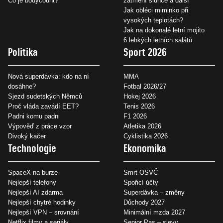
Co je bodycount?
zatmění slunce a další
Jak obléci miminko při
vysokých teplotách?
Jak na dokonalé letní mojito
6 lehkých letních salátů
Politika
Sport 2026
Nová superdávka: kdo na ní
MMA
dosáhne?
Fotbal 2026/27
Sjezd sudetských Němců
Hokej 2026
Proč vláda zavádí EET?
Tenis 2026
Padni komu padni
F1 2026
Výpověď z práce vzor
Atletika 2026
Divoký kačer
Cyklistika 2026
Technologie
Ekonomika
SpaceX na burze
Smrt OSVČ
Nejlepší telefony
Spořicí účty
Nejlepší AI zdarma
Superdávka – změny
Nejlepší chytré hodinky
Důchody 2027
Nejlepší VPN – srovnání
Minimální mzda 2027
Netflix filmy a seriály
Senior Pas – slevy