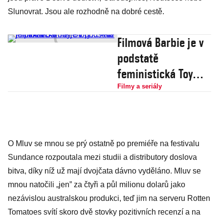
Slunovrat. Jsou ale rozhodně na dobré cestě.
Filmová Barbie je v
podstatě
feministická Toy
Story… A to je
Filmy a seriály
pěkné
O Mluv se mnou se prý ostatně po premiéře na festivalu
Sundance rozpoutala mezi studii a distributory doslova
bitva, díky níž už mají dvojčata dávno vyděláno. Mluv se
mnou natočili „jen” za čtyři a půl milionu dolarů jako
nezávislou australskou produkci, teď jim na serveru Rotten
Tomatoes svítí skoro dvě stovky pozitivních recenzí a na