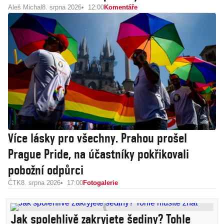
Aleš Michal
8. srpna 2026
12:00
Komentáře
Více lásky pro všechny. Prahou prošel
Prague Pride, na účastníky pokřikovali
pobožní odpůrci
ČTK
8. srpna 2026
17:00
Fotogalerie
Jak spolehlivě zakryjete šediny? Tohle