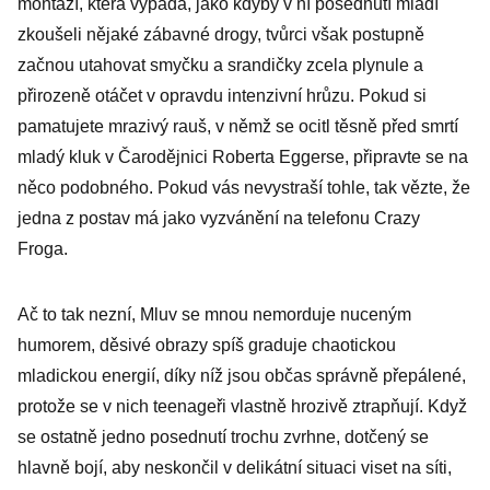
montáží, která vypadá, jako kdyby v ní posednutí mladí
zkoušeli nějaké zábavné drogy, tvůrci však postupně
začnou utahovat smyčku a srandičky zcela plynule a
přirozeně otáčet v opravdu intenzivní hrůzu. Pokud si
pamatujete mrazivý rauš, v němž se ocitl těsně před smrtí
mladý kluk v Čarodějnici Roberta Eggerse, připravte se na
něco podobného. Pokud vás nevystraší tohle, tak vězte, že
jedna z postav má jako vyzvánění na telefonu Crazy
Froga.
Ač to tak nezní, Mluv se mnou nemorduje nuceným
humorem, děsivé obrazy spíš graduje chaotickou
mladickou energií, díky níž jsou občas správně přepálené,
protože se v nich teenageři vlastně hrozivě ztrapňují. Když
se ostatně jedno posednutí trochu zvrhne, dotčený se
hlavně bojí, aby neskončil v delikátní situaci viset na síti,