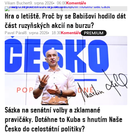
Viliam Buchert
9. srpna 2026
06:00
Komentáře
Hra o letiště. Proč by se Babišovi hodilo dát
část ruzyňských akcií na burzu?
Pavel Páral
8. srpna 2026
18:30
Komentáře
Sázka na senátní volby a zklamané
pravičáky. Dotáhne to Kuba s hnutím Naše
Česko do celostátní politiky?