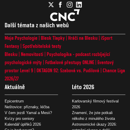
Další témata z našich webů
Moje Psychologie
Blesk Tlapky
Hráči na Blesku
iSport
Fantasy
Spotřebitelské testy
Blesku
Nemovitosti
Psychologika - podcast rozbíjející
psychologické mýty
Fotbalové přestupy ONLINE
Eventový
prostor Level 9
OKTAGON 92: Szabová vs. Pudilová
Chance Liga
2026/27
Aktuálně
Léto 2026
Epicentrum
Karlovarský filmový festival
Neštovice: příznaky, léčba
2026
V čem jezdí Yamal a Mesii?
Znamení, že jste potkali
Kvízy pro seniory
někoho z minulého života
Kalendář úplňků 2026
Astronomické úkazy 2026: