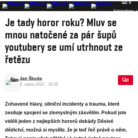
5
Fotogalerie
Je tady horor roku? Mluv se
mnou natočené za pár šupů
youtubery se umí utrhnout ze
řetězu
Jan Škoda
1
·
3. srpna 2023
18:20
Zohavené hlavy, silniční incidenty a trauma, které
zesiluje spojení se zlomyslným zásvětím. Pokud jste
viděli jeden z nejlepších hororů dekády Děsivé
dědictví, možná si myslíte, že je teď řeč právě o něm.