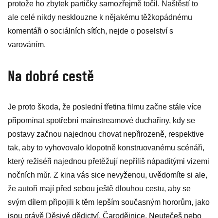
protože ho zbytek partičky samozřejmě točil. Naštěstí to
ale celé nikdy nesklouzne k nějakému těžkopádnému
komentáři o sociálních sítích, nejde o poselství s
varováním.
Na dobré cestě
Je proto škoda, že poslední třetina filmu začne stále více
připomínat spotřební mainstreamové duchařiny, kdy se
postavy začnou najednou chovat nepřirozeně, respektive
tak, aby to vyhovovalo klopotně konstruovanému scénáři,
který režiséři najednou přetěžují nepříliš nápaditými vizemi
nočních můr. Z kina vás sice nevyženou, uvědomíte si ale,
že autoři mají před sebou ještě dlouhou cestu, aby se
svým dílem připojili k těm lepším současným hororům, jako
jsou právě Děsivé dědictví, Čarodějnice, Neutečeš nebo