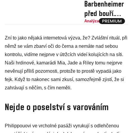
Barbenheimer
před bouří.
Kina se těší
Analýza
obří
Zní to jako nějaká internetová výzva, že? Zvláštní rituál, při
návštěvnosti,
němž se vám zbarví oči do černa a nemáte nad sebou
ale Hollywood
kontrolu, vidíme nejprve v útržcích videí kolujících na síti.
čeká trpká
Naši hrdinové, kamarádi Mia, Jade a Riley tomu nejprve
budoucnost
nevěnují příliš pozornosti, protože to prostě vypadá jako
fejk. Když to nakonec sami zkusí, samozřejmě zjistí, že si
zahrávají s něčím, s čím neměli.
Nejde o poselství s varováním
Philippouovi ve vrcholné pasáži vyrukují s odlehčenou