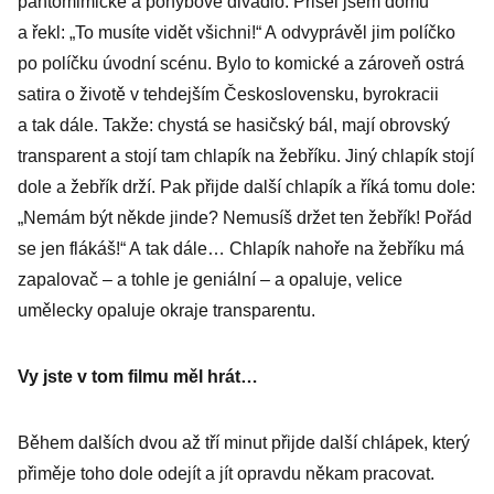
pantomimické a pohybové divadlo. Přišel jsem domů
a řekl: „To musíte vidět všichni!“ A odvyprávěl jim políčko
po políčku úvodní scénu. Bylo to komické a zároveň ostrá
satira o životě v tehdejším Československu, byrokracii
a tak dále. Takže: chystá se hasičský bál, mají obrovský
transparent a stojí tam chlapík na žebříku. Jiný chlapík stojí
dole a žebřík drží. Pak přijde další chlapík a říká tomu dole:
„Nemám být někde jinde? Nemusíš držet ten žebřík! Pořád
se jen flákáš!“ A tak dále… Chlapík nahoře na žebříku má
zapalovač – a tohle je geniální – a opaluje, velice
umělecky opaluje okraje transparentu.
Vy jste v tom filmu měl hrát…
Během dalších dvou až tří minut přijde další chlápek, který
přiměje toho dole odejít a jít opravdu někam pracovat.