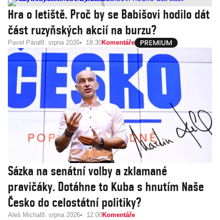
Hra o letiště. Proč by se Babišovi hodilo dát
část ruzyňských akcií na burzu?
Pavel Páral
8. srpna 2026
18:30
Komentáře
Sázka na senátní volby a zklamané
pravičáky. Dotáhne to Kuba s hnutím Naše
Česko do celostátní politiky?
Aleš Michal
8. srpna 2026
12:00
Komentáře