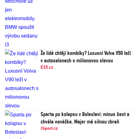
Že lidé chtějí kombíky? Luxusní Volva V90 leží
v autosalonech s milionovou slevou
E15.cz
Sparta po kolapsu v Boleslavi: minus šest a
chvála nováčka. Majer má silnou zbraň
iSport.cz