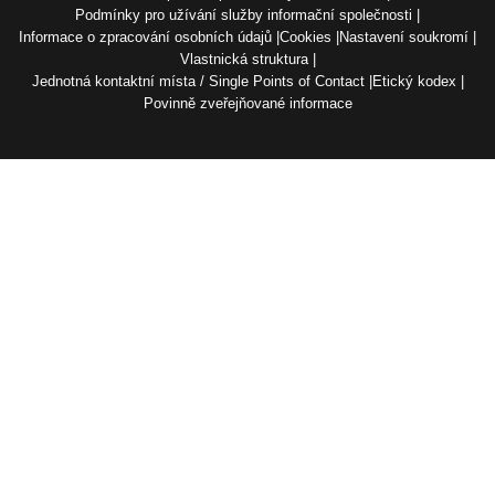
Podmínky pro užívání služby informační společnosti
Informace o zpracování osobních údajů
Cookies
Nastavení soukromí
Vlastnická struktura
Jednotná kontaktní místa / Single Points of Contact
Etický kodex
Povinně zveřejňované informace