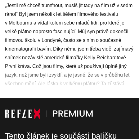
„Jestli mě chceš trumfnout, musíš jít tady na film už v sedm
ráno!“ Byl jsem několik let šéfem filmového festivalu
v Melbournu a vídal kolem sebe mladé lidi, pro které je
velké plátno naprosto fascinující. Můj syn právě dokončil
filmovou školu v Londýně, často se s ním o současné
kinematografii bavím. Díky němu jsem třeba viděl zajímavý
snímek nezávislé americké filmařky Kelly Reichardtové
První kráva. Což jsou filmy, které už používají úplně jiný
jazyk, než jsme byli zvyklí, a je jasné, že se v průběhu let
všechno mění. Ale láska k velkému plátnu? Ta zůstává.
Tento článek je součástí balíčku