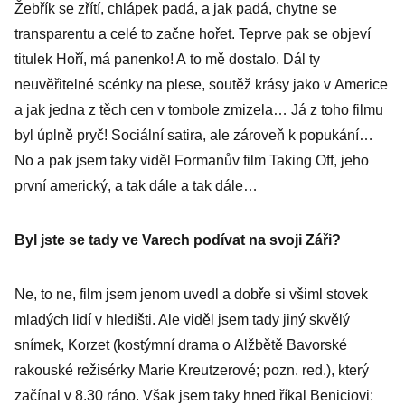
Žebřík se zřítí, chlápek padá, a jak padá, chytne se
transparentu a celé to začne hořet. Teprve pak se objeví
titulek Hoří, má panenko! A to mě dostalo. Dál ty
neuvěřitelné scénky na plese, soutěž krásy jako v Americe
a jak jedna z těch cen v tombole zmizela… Já z toho filmu
byl úplně pryč! Sociální satira, ale zároveň k popukání…
No a pak jsem taky viděl Formanův film Taking Off, jeho
první americký, a tak dále a tak dále…
Byl jste se tady ve Varech podívat na svoji Záři?
Ne, to ne, film jsem jenom uvedl a dobře si všiml stovek
mladých lidí v hledišti. Ale viděl jsem tady jiný skvělý
snímek, Korzet (kostýmní drama o Alžbětě Bavorské
rakouské režisérky Marie Kreutzerové; pozn. red.), který
začínal v 8.30 ráno. Však jsem taky hned říkal Beniciovi: