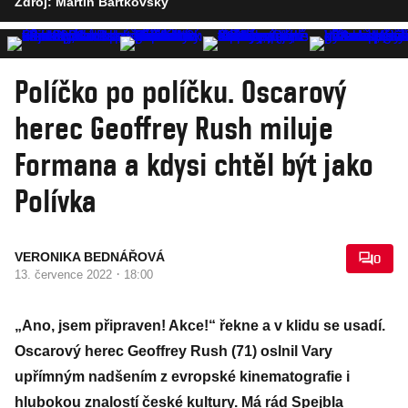
Zdroj: Martin Bartkovský
Políčko po políčku. Oscarový
herec Geoffrey Rush miluje
Formana a kdysi chtěl být jako
Polívka
VERONIKA BEDNÁŘOVÁ
0
·
13. července 2022
18:00
„Ano, jsem připraven! Akce!“ řekne a v klidu se usadí.
Oscarový herec Geoffrey Rush (71) oslnil Vary
upřímným nadšením z evropské kinematografie i
hlubokou znalostí české kultury. Má rád Spejbla