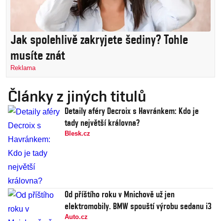
Jak spolehlivě zakryjete šediny? Tohle
musíte znát
Reklama
Články z jiných titulů
Detaily aféry Decroix s Havránkem: Kdo je
tady největší královna?
Blesk.cz
Od příštího roku v Mnichově už jen
elektromobily. BMW spouští výrobu sedanu i3
Auto.cz