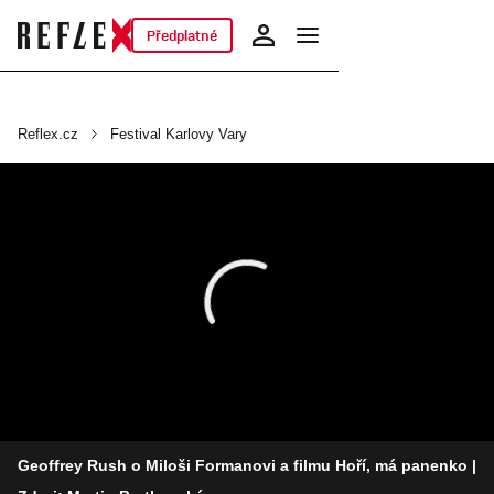
Předplatné
Reflex.cz
Festival Karlovy Vary
Geoffrey Rush o Miloši Formanovi a filmu Hoří, má panenko
|