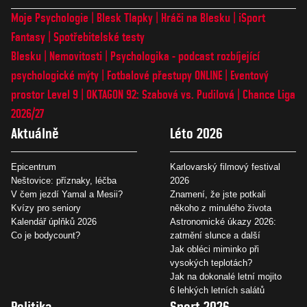
Moje Psychologie
Blesk Tlapky
Hráči na Blesku
iSport
Fantasy
Spotřebitelské testy
Blesku
Nemovitosti
Psychologika - podcast rozbíjející
psychologické mýty
Fotbalové přestupy ONLINE
Eventový
prostor Level 9
OKTAGON 92: Szabová vs. Pudilová
Chance Liga
2026/27
Aktuálně
Léto 2026
Epicentrum
Karlovarský filmový festival
Neštovice: příznaky, léčba
2026
V čem jezdí Yamal a Mesii?
Znamení, že jste potkali
Kvízy pro seniory
někoho z minulého života
Kalendář úplňků 2026
Astronomické úkazy 2026:
Co je bodycount?
zatmění slunce a další
Jak obléci miminko při
vysokých teplotách?
Jak na dokonalé letní mojito
6 lehkých letních salátů
Politika
Sport 2026