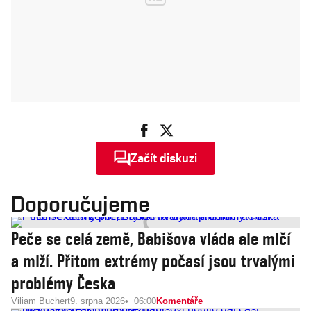
Začít diskuzi
Doporučujeme
Peče se celá země, Babišova vláda ale mlčí
a mlží. Přitom extrémy počasí jsou trvalými
problémy Česka
Viliam Buchert
9. srpna 2026
06:00
Komentáře