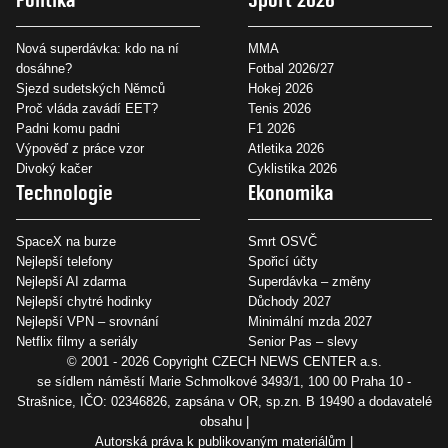
Nová superdávka: kdo na ní
MMA
dosáhne?
Fotbal 2026/27
Sjezd sudetských Němců
Hokej 2026
Proč vláda zavádí EET?
Tenis 2026
Padni komu padni
F1 2026
Výpověď z práce vzor
Atletika 2026
Divoký kačer
Cyklistika 2026
Technologie
Ekonomika
SpaceX na burze
Smrt OSVČ
Nejlepší telefony
Spořicí účty
Nejlepší AI zdarma
Superdávka – změny
Nejlepší chytré hodinky
Důchody 2027
Nejlepší VPN – srovnání
Minimální mzda 2027
Netflix filmy a seriály
Senior Pas – slevy
© 2001 - 2026 Copyright
CZECH NEWS CENTER a.s.
se sídlem náměstí Marie Schmolkové 3493/1, 100 00 Praha 10 -
Strašnice, IČO: 02346826, zapsána v OR, sp.zn. B 19490 a dodavatelé
obsahu
Autorská práva k publikovaným materiálům