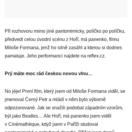
Při rozhovoru mimo jiné pantomimicky, políčko po políčku,
předvedl celou úvodní scénu z Hoří, má panenko, filmu
Miloše Formana, jenž ho silně zasáhl a kterou si dodnes
pamatuje. Jeho performanci najdete na reflex.cz.
Prý máte moc rád českou novou vlnu…
No jéje! První film, který jsem od Miloše Formana viděl, se
jmenoval Černý Petr a mládí v něm bylo výborně
odpozorované. Jak se snažili podobat západním vzorům,
být jako Beatles… Ale Hoří, má panenko jsem viděl
v Cinémathèque, když jsem v Paříži studoval