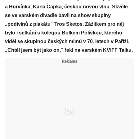
a Hurvínka, Karla Čapka, českou novou vlnu. Skvěle
se ve varském divadle bavil na show skupiny
„podivínů z plakátu“ Tros Sketos. Zážitkem pro něj
bylo i setkání s kolegou Bolkem Polívkou, kterého
viděl se skupinou českých mimů v 70. letech v Paříži.
„Chtěl jsem být jako on,“ řekl na varském KVIFF Talku.