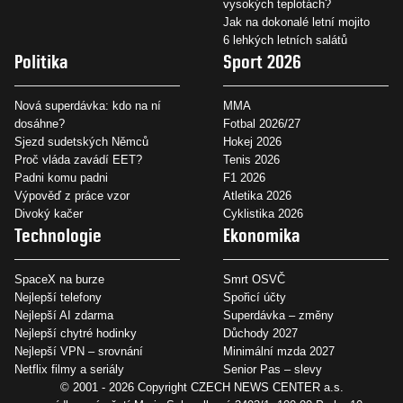
vysokých teplotách?
Jak na dokonalé letní mojito
6 lehkých letních salátů
Politika
Sport 2026
Nová superdávka: kdo na ní
MMA
dosáhne?
Fotbal 2026/27
Sjezd sudetských Němců
Hokej 2026
Proč vláda zavádí EET?
Tenis 2026
Padni komu padni
F1 2026
Výpověď z práce vzor
Atletika 2026
Divoký kačer
Cyklistika 2026
Technologie
Ekonomika
SpaceX na burze
Smrt OSVČ
Nejlepší telefony
Spořicí účty
Nejlepší AI zdarma
Superdávka – změny
Nejlepší chytré hodinky
Důchody 2027
Nejlepší VPN – srovnání
Minimální mzda 2027
Netflix filmy a seriály
Senior Pas – slevy
© 2001 - 2026 Copyright
CZECH NEWS CENTER a.s.