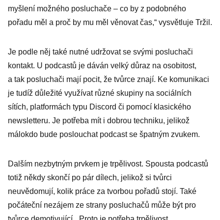
myšlení možného posluchače – co by z podobného
pořadu měl a proč by mu měl věnovat čas,“ vysvětluje Tržil.
Je podle něj také nutné udržovat se svými posluchači
kontakt. U podcastů je dáván velký důraz na osobitost,
a tak posluchači mají pocit, že tvůrce znají. Ke komunikaci
je tudíž důležité využívat různé skupiny na sociálních
sítích, platformách typu Discord či pomocí klasického
newsletteru. Je potřeba mít i dobrou techniku, jelikož
málokdo bude poslouchat podcast se špatným zvukem.
Dalším nezbytným prvkem je trpělivost. Spousta podcastů
totiž někdy skončí po pár dílech, jelikož si tvůrci
neuvědomují, kolik práce za tvorbou pořadů stojí. Také
počáteční nezájem ze strany posluchačů může být pro
tvůrce demotivující. „Proto je potřeba trpělivost,