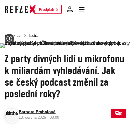
Předplatné
Reflex.cz
Extra
Z party divných lidí u mikrofonu
k miliardám vyhledávání. Jak
se český podcast změnil za
poslední roky?
Barbora Prchalová
0
·
13. června 2026
08:00