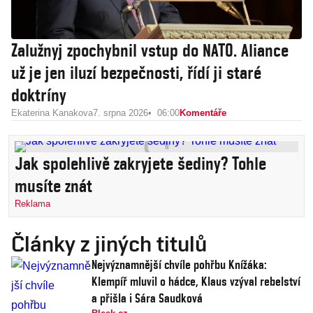
Zalužnyj zpochybnil vstup do NATO. Aliance
už je jen iluzí bezpečnosti, řídí ji staré
doktríny
Ekaterina Kanakova
7. srpna 2026
06:00
Komentáře
Jak spolehlivě zakryjete šediny? Tohle
musíte znát
Reklama
Články z jiných titulů
Nejvýznamnější chvíle pohřbu Knížáka:
Klempíř mluvil o hádce, Klaus vzýval rebelství
a přišla i Sára Saudková