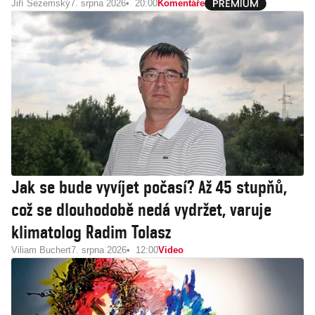
Jiří Sezemský
7. srpna 2026
20:00
Komentáře
Jak se bude vyvíjet počasí? Až 45 stupňů,
což se dlouhodobě nedá vydržet, varuje
klimatolog Radim Tolasz
Viliam Buchert
7. srpna 2026
12:00
Video