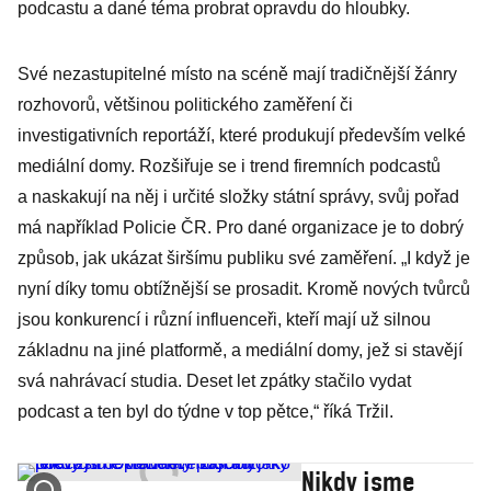
podcastu a dané téma probrat opravdu do hloubky.
Své nezastupitelné místo na scéně mají tradičnější žánry
rozhovorů, většinou politického zaměření či
investigativních reportáží, které produkují především velké
mediální domy. Rozšiřuje se i trend firemních podcastů
a naskakují na něj i určité složky státní správy, svůj pořad
má například Policie ČR. Pro dané organizace je to dobrý
způsob, jak ukázat širšímu publiku své zaměření. „I když je
nyní díky tomu obtížnější se prosadit. Kromě nových tvůrců
jsou konkurencí i různí influenceři, kteří mají už silnou
základnu na jiné platformě, a mediální domy, jež si stavějí
svá nahrávací studia. Deset let zpátky stačilo vydat
podcast a ten byl do týdne v top pětce,“ říká Tržil.
Nikdy jsme