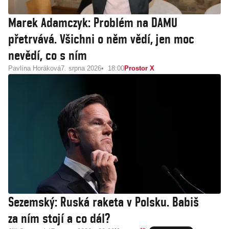
Marek Adamczyk: Problém na DAMU
přetrvává. Všichni o něm vědí, jen moc
nevědí, co s ním
Pavlína Horáková
7. srpna 2026
18:00
Prostor X
Sezemský: Ruská raketa v Polsku. Babiš
za ním stojí a co dál?