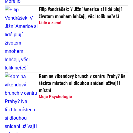
Filip Vondrášek: V Jižní Americe si lidé plují
životem mnohem lehčeji, věci tolik neřeší
Lidé a země
Kam na víkendový brunch v centru Prahy? Na
těchto místech si dlouhou snídani užívají i
místní
Moje Psychologie