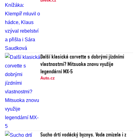
Blesk.cz
Další klasická corvette s dobrými jízdními
vlastnostmi? Mitsuoka znovu využije
legendární MX-5
Auto.cz
Sucho drtí vodácký byznys. Voda zmizela i z