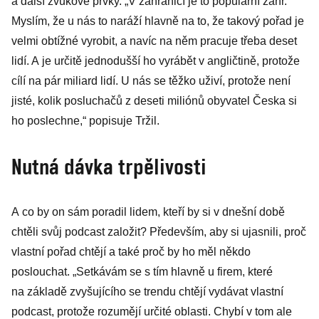
a další zvukové prvky. „V zahraničí je to populární žánr.
Myslím, že u nás to naráží hlavně na to, že takový pořad je
velmi obtížné vyrobit, a navíc na něm pracuje třeba deset
lidí. A je určitě jednodušší ho vyrábět v angličtině, protože
cílí na pár miliard lidí. U nás se těžko uživí, protože není
jisté, kolik posluchačů z deseti miliónů obyvatel Česka si
ho poslechne,“ popisuje Tržil.
Nutná dávka trpělivosti
A co by on sám poradil lidem, kteří by si v dnešní době
chtěli svůj podcast založit? Především, aby si ujasnili, proč
vlastní pořad chtějí a také proč by ho měl někdo
poslouchat. „Setkávám se s tím hlavně u firem, které
na základě zvyšujícího se trendu chtějí vydávat vlastní
podcast, protože rozumějí určité oblasti. Chybí v tom ale