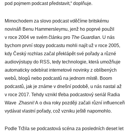
pod pojmem podcast představit,“ doplňuje.
Mimochodem za slovo podcast vděčíme britskému
novináři Benu Hammersleymu, jenž ho poprvé použil
v roce 2004 ve svém článku pro
The ­Guardian
. U nás
bychom první stopy podcastu mohli najít už v roce 2005,
kdy Český rozhlas začal překlápět své pořady a různé
audiovýstupy do RSS, tedy technologie, která umožňuje
automaticky odebírat internetové novinky z oblíbených
webů, blogů nebo podcastů na jednom místě. Boom
podcastů, jak je známe v dnešní podobě, u nás nastal až
v roce 2017. Tehdy vznikl třeba podcastový se­riál Radia
Wave
Zhasni!
A o dva roky později začali různí influenceři
vydávat vlastní pořady, což vzniku ještě napomohlo.
Podle Tržila se podcastová scéna za posledních deset let