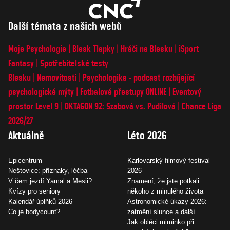
Další témata z našich webů
Moje Psychologie
Blesk Tlapky
Hráči na Blesku
iSport
Fantasy
Spotřebitelské testy
Blesku
Nemovitosti
Psychologika - podcast rozbíjející
psychologické mýty
Fotbalové přestupy ONLINE
Eventový
prostor Level 9
OKTAGON 92: Szabová vs. Pudilová
Chance Liga
2026/27
Aktuálně
Léto 2026
Epicentrum
Karlovarský filmový festival
Neštovice: příznaky, léčba
2026
V čem jezdí Yamal a Mesii?
Znamení, že jste potkali
Kvízy pro seniory
někoho z minulého života
Kalendář úplňků 2026
Astronomické úkazy 2026:
Co je bodycount?
zatmění slunce a další
Jak obléci miminko při