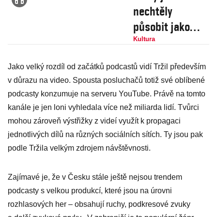
nechtěly
působit jako
televizní
Kultura
dokument, říkají
Jako velký rozdíl od začátků podcastů vidí Tržil především
autorky
v důrazu na video. Spousta posluchačů totiž své oblíbené
podcastu
podcasty konzumuje na serveru YouTube. Právě na tomto
Opravdové
kanále je jen loni vyhledala více než miliarda lidí. Tvůrci
zločiny
mohou zároveň výstřižky z videí využít k propagaci
jednotlivých dílů na různých sociálních sítích. Ty jsou pak
podle Tržila velkým zdrojem návštěvnosti.
Zajímavé je, že v Česku stále ještě nejsou trendem
podcasty s velkou produkcí, které jsou na úrovni
rozhlasových her – obsahují ruchy, podkresové zvuky