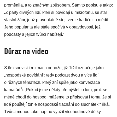
proměnila, a to značným způsobem. Sám to popisuje takto:
„Z party divných lidí, kteří si povídají u mikrofonu, se stal
vlastní žánr, jenž pravoplatně stojí vedle tradičních médií.
Jeho popularita ale stále spočívá v opravdovosti, jež
podcasty a jejich tvůrci nabízejí.“
Důraz na video
S tím souvisí i rozmach odnože, již Tržil označuje jako
„hospodské povídání“; tedy podcast dvou a více lidí
o různých tématech, který zní spíše jako konverzace
kamarádů. „Pokud jsme někdy přemýšleli o tom, proč se
méně chodí do hospod, můžeme to připisovat i tomu, že si
lidé pouštějí tohle hospodské tlachání do sluchátek,“ říká.
Tvůrci mohou také naplno využít vícehodinové délky