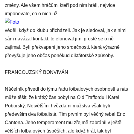
změny. Ale všem hráčům, kteří pod ním hráli, nejvíce
imponovalo, co o nich už
věděl, když do klubu přicházeli. Jak je sledoval, jak s nimi
sám navázal kontakt, telefonoval jim, prostě se o ně
zajímal. Byli překvapeni jeho srdečností, která výrazně
převyšuje jeho občas poněkud diktátorské způsoby.
FRANCOUZSKÝ BONVIVÁN
Náčelník přivedl do týmu řadu fotbalových osobností a nás
může těšit, že krátký čas pobyl na Old Traffordu i Karel
Poborský. Největšími hvězdami mužstva však byli
především dva fotbalisté. Tím prvním byl věčný rebel Eric
Cantona. Jeho temperament mu zřejmě zabránil v ještě
větších fotbalových úspěších, ale když hrál, tak byl