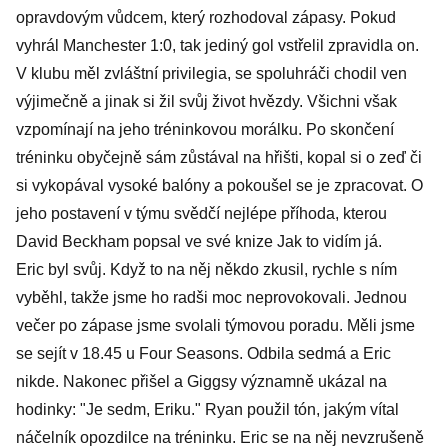
opravdovým vůdcem, který rozhodoval zápasy. Pokud
vyhrál Manchester 1:0, tak jediný gol vstřelil zpravidla on.
V klubu měl zvláštní privilegia, se spoluhráči chodil ven
výjimečně a jinak si žil svůj život hvězdy. Všichni však
vzpomínají na jeho tréninkovou morálku. Po skončení
tréninku obyčejně sám zůstával na hřišti, kopal si o zeď či
si vykopával vysoké balóny a pokoušel se je zpracovat. O
jeho postavení v týmu svědčí nejlépe příhoda, kterou
David Beckham popsal ve své knize Jak to vidím já.
Eric byl svůj. Když to na něj někdo zkusil, rychle s ním
vyběhl, takže jsme ho radši moc neprovokovali. Jednou
večer po zápase jsme svolali týmovou poradu. Měli jsme
se sejít v 18.45 u Four Seasons. Odbila sedmá a Eric
nikde. Nakonec přišel a Giggsy významně ukázal na
hodinky: "Je sedm, Eriku." Ryan použil tón, jakým vítal
náčelník opozdilce na tréninku. Eric se na něj nevzrušeně