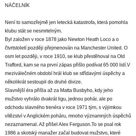
NÁČELNÍK
Není to samozřejmě jen letecká katastrofa, která pomohla
klubu stát se nesmrtelným.
Byl založen v roce 1878 jako Newton Heath Loco a o
čtvrtstoletí později přejmenován na Manchester United. O
osm let později, v roce 1910, se klub přestěhoval na Old
Trafford, kam se na první zápas přišlo podívat 65 000 lidí.V
meziválečném období hrál klub se střídavými úspěchy a
několikrát sestoupil do druhé divize.
Slavnější éra přišla až za Matta Busbyho, kdy jeho
mužstvo vyhrálo dvakrát ligu, jednou pohár, ale po
odchodu slavného trenéra v roce 1971 tým, s výjimkou
vítězství v Anglickém poháru, mnoho významných úspěchů
nezaznamenal. Až přišel Alex Ferguson.To se psal rok
1986 a skotský manažer začal budovat mužstvo, které