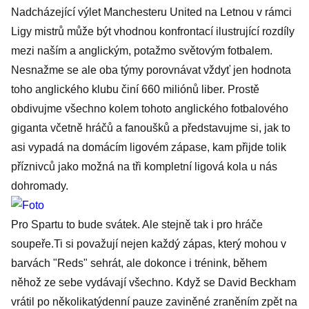
Nadcházející výlet Manchesteru United na Letnou v rámci
Ligy mistrů může být vhodnou konfrontací ilustrující rozdíly
mezi naším a anglickým, potažmo světovým fotbalem.
Nesnažme se ale oba týmy porovnávat vždyť jen hodnota
toho anglického klubu činí 660 miliónů liber. Prostě
obdivujme všechno kolem tohoto anglického fotbalového
giganta včetně hráčů a fanoušků a představujme si, jak to
asi vypadá na domácím ligovém zápase, kam přijde tolik
příznivců jako možná na tři kompletní ligová kola u nás
dohromady.
Pro Spartu to bude svátek. Ale stejně tak i pro hráče
soupeře.Ti si považují nejen každý zápas, který mohou v
barvách "Reds" sehrát, ale dokonce i trénink, během
něhož ze sebe vydávají všechno. Když se David Beckham
vrátil po několikatýdenní pauze zaviněné zraněním zpět na