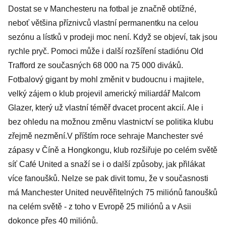
Dostat se v Manchesteru na fotbal je značně obtížné,
neboť většina příznivců vlastní permanentku na celou
sezónu a lístků v prodeji moc není. Když se objeví, tak jsou
rychle pryč. Pomoci může i další rozšíření stadiónu Old
Trafford ze současných 68 000 na 75 000 diváků.
Fotbalový gigant by mohl změnit v budoucnu i majitele,
velký zájem o klub projevil americký miliardář Malcom
Glazer, který už vlastní téměř dvacet procent akcií. Ale i
bez ohledu na možnou změnu vlastnictví se politika klubu
zřejmě nezmění.V příštím roce sehraje Manchester své
zápasy v Číně a Hongkongu, klub rozšiřuje po celém světě
síť Café United a snaží se i o další způsoby, jak přilákat
více fanoušků. Nelze se pak divit tomu, že v současnosti
má Manchester United neuvěřitelných 75 miliónů fanoušků
na celém světě - z toho v Evropě 25 miliónů a v Asii
dokonce přes 40 miliónů.