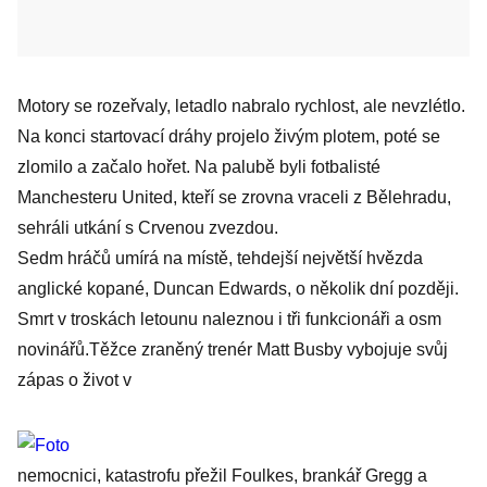
Motory se rozeřvaly, letadlo nabralo rychlost, ale nevzlétlo.
Na konci startovací dráhy projelo živým plotem, poté se
zlomilo a začalo hořet. Na palubě byli fotbalisté
Manchesteru United, kteří se zrovna vraceli z Bělehradu,
sehráli utkání s Crvenou zvezdou.
Sedm hráčů umírá na místě, tehdejší největší hvězda
anglické kopané, Duncan Edwards, o několik dní později.
Smrt v troskách letounu naleznou i tři funkcionáři a osm
novinářů.Těžce zraněný trenér Matt Busby vybojuje svůj
zápas o život v
nemocnici, katastrofu přežil Foulkes, brankář Gregg a