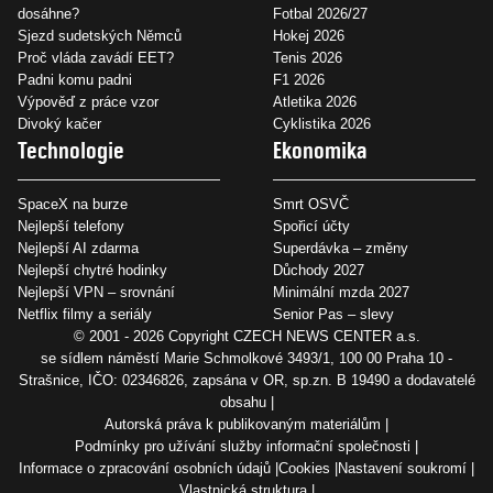
dosáhne?
Fotbal 2026/27
Sjezd sudetských Němců
Hokej 2026
Proč vláda zavádí EET?
Tenis 2026
Padni komu padni
F1 2026
Výpověď z práce vzor
Atletika 2026
Divoký kačer
Cyklistika 2026
Technologie
Ekonomika
SpaceX na burze
Smrt OSVČ
Nejlepší telefony
Spořicí účty
Nejlepší AI zdarma
Superdávka – změny
Nejlepší chytré hodinky
Důchody 2027
Nejlepší VPN – srovnání
Minimální mzda 2027
Netflix filmy a seriály
Senior Pas – slevy
© 2001 - 2026 Copyright
CZECH NEWS CENTER a.s.
se sídlem náměstí Marie Schmolkové 3493/1, 100 00 Praha 10 -
Strašnice, IČO: 02346826, zapsána v OR, sp.zn. B 19490 a dodavatelé
obsahu
Autorská práva k publikovaným materiálům
Podmínky pro užívání služby informační společnosti
Informace o zpracování osobních údajů
Cookies
Nastavení soukromí
Vlastnická struktura