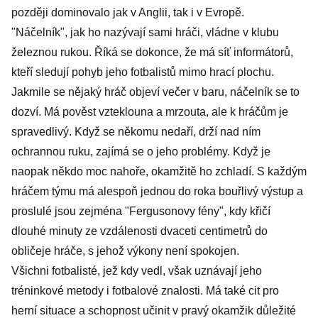
později dominovalo jak v Anglii, tak i v Evropě.
"Náčelník", jak ho nazývají sami hráči, vládne v klubu
železnou rukou. Říká se dokonce, že má síť informátorů,
kteří sledují pohyb jeho fotbalistů mimo hrací plochu.
Jakmile se nějaký hráč objeví večer v baru, náčelník se to
dozví. Má pověst vzteklouna a mrzouta, ale k hráčům je
spravedlivý. Když se někomu nedaří, drží nad ním
ochrannou ruku, zajímá se o jeho problémy. Když je
naopak někdo moc nahoře, okamžitě ho zchladí. S každým
hráčem týmu má alespoň jednou do roka bouřlivý výstup a
proslulé jsou zejména "Fergusonovy fény", kdy křičí
dlouhé minuty ze vzdálenosti dvaceti centimetrů do
obličeje hráče, s jehož výkony není spokojen.
Všichni fotbalisté, jež kdy vedl, však uznávají jeho
tréninkové metody i fotbalové znalosti. Má také cit pro
herní situace a schopnost učinit v pravý okamžik důležité