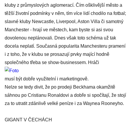
kluby z průmyslových aglomerací. Čím ošklivější město a
těžší životní podmínky v něm, tím více lidí chodilo na fotbal;
slavné kluby Newcastle, Liverpool, Aston Villa či samotný
Manchester - hrají ve městech, kam byste si asi svou
dovolenou neplánovali. Dnes však toto schéma už tak
docela neplatí. Současná popularita Manchesteru pramení
i z toho, že v klubu se prosazují prvky mající hodně
společného třeba se show-businessem. Hráči
musí být dobře využitelní i marketingově.
Nelze se tedy divit, že po prodeji Beckhama okamžitě
sáhnou po Cristianu Ronaldovi a dobře si spočítají, že stojí
za to utratit zdánlivě velké peníze i za Waynea Rooneyho.
GIGANT V ČECHÁCH