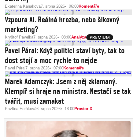
Ekaterina Kanakova
7. srpna 2026
06:00
Komentáře
Vzpoura AI. Reálná hrozba, nebo šikovný
marketing?
Kryštof Pavelka
7. srpna 2026
08:00
Analýza
Pavel Páral: Když politici staví byty, tak to
dost stojí a moc rychle to nejde
Pavel Páral
7. srpna 2026
07:00
Komentáře
Marek Adamczyk: Jsem z něj zklamaný.
Klempíř si hraje na ministra. Nestačí se tak
tvářit, musí zamakat
Pavlína Horáková
6. srpna 2026
18:00
Prostor X