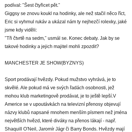
podíval: "Šest čtyřicet pět."
Giggsy se znovu koukl na hodinky, ale než stačil něco říct,
Eric si vyhrnul rukáv a ukázal nám ty nejhezčí rolexky, jaké
jsme kdy viděli:
"Tři čtvrtě na sedm," usmál se. Konec debaty. Jak by se
takové hodinky a jejich majitel mohli zpozdit?
MANCHESTER JE SHOW(BYZNYS)
Sport prodávají hvězdy. Pokud mužstvo vyhrává, je to
skvělé. Ale pokud má ve svých řadách osobnosti, jež
mohou klub marketingově prodávat, je to ještě lepší.V
Americe se v upoutávkách na televizní přenosy objevují
názvy klubů napsané mnohem menším písmem než jména
největších hvězd, které diváky na přenos lákají - např.
Shaquill O'Neil, Jaromír Jágr či Barry Bonds. Hvězdy mají