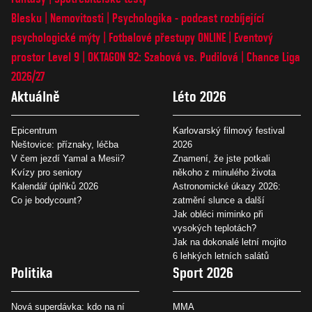
Blesku
Nemovitosti
Psychologika - podcast rozbíjející
psychologické mýty
Fotbalové přestupy ONLINE
Eventový
prostor Level 9
OKTAGON 92: Szabová vs. Pudilová
Chance Liga
2026/27
Aktuálně
Léto 2026
Epicentrum
Karlovarský filmový festival
Neštovice: příznaky, léčba
2026
V čem jezdí Yamal a Mesii?
Znamení, že jste potkali
Kvízy pro seniory
někoho z minulého života
Kalendář úplňků 2026
Astronomické úkazy 2026:
Co je bodycount?
zatmění slunce a další
Jak obléci miminko při
vysokých teplotách?
Jak na dokonalé letní mojito
6 lehkých letních salátů
Politika
Sport 2026
Nová superdávka: kdo na ní
MMA