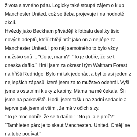
života slavného páru. Logicky také stoupá zájem o klub
Manchester United, což se třeba projevuje i na hodnotě
akcií.
Hvězdy jako Beckham přivádějí k fotbalu desítky tisíc
nových adeptů, kteří chtějí hrát jako on a nejlépe za ...
Manchester United. I pro něj samotného to bylo vždy
mužstvo snů ... "Co je, mami?" "To je dobře, že se ti
dneska dařilo." Hrál jsem za okresní tým Waltham Forest
na hřišti Redridge. Bylo mi tak jedenáct a byl to asi jeden z
nejlepších zápasů, které jsem za to mužstvo odehrál. Vyšli
jsme s ostatními kluky z kabiny. Máma na mě čekala. Šli
jsme na parkoviště. Hodil jsem tašku na zadní sedadlo a
teprve pak jsem si všiml, že má v očích slzy.
"To je moc dobře, že se ti dařilo." "No jo, ale proč?"
"Tamhleten pán: je to skaut Manchesteru United. Chtějí se
na tebe podívat."