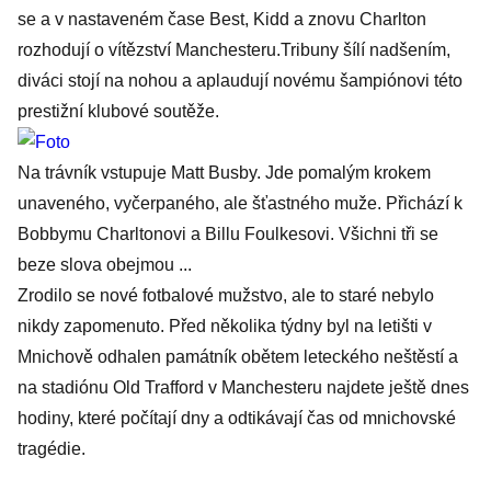
se a v nastaveném čase Best, Kidd a znovu Charlton
rozhodují o vítězství Manchesteru.Tribuny šílí nadšením,
diváci stojí na nohou a aplaudují novému šampiónovi této
prestižní klubové soutěže.
Na trávník vstupuje Matt Busby. Jde pomalým krokem
unaveného, vyčerpaného, ale šťastného muže. Přichází k
Bobbymu Charltonovi a Billu Foulkesovi. Všichni tři se
beze slova obejmou ...
Zrodilo se nové fotbalové mužstvo, ale to staré nebylo
nikdy zapomenuto. Před několika týdny byl na letišti v
Mnichově odhalen památník obětem leteckého neštěstí a
na stadiónu Old Trafford v Manchesteru najdete ještě dnes
hodiny, které počítají dny a odtikávají čas od mnichovské
tragédie.