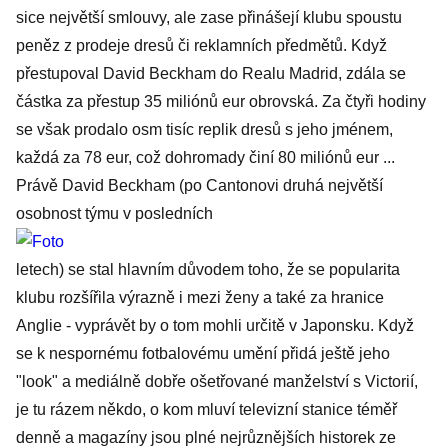
sice největší smlouvy, ale zase přinášejí klubu spoustu
peněz z prodeje dresů či reklamních předmětů. Když
přestupoval David Beckham do Realu Madrid, zdála se
částka za přestup 35 miliónů eur obrovská. Za čtyři hodiny
se však prodalo osm tisíc replik dresů s jeho jménem,
každá za 78 eur, což dohromady činí 80 miliónů eur ...
Právě David Beckham (po Cantonovi druhá největší
osobnost týmu v posledních
letech) se stal hlavním důvodem toho, že se popularita
klubu rozšířila výrazně i mezi ženy a také za hranice
Anglie - vyprávět by o tom mohli určitě v Japonsku. Když
se k nespornému fotbalovému umění přidá ještě jeho
"look" a mediálně dobře ošetřované manželství s Victorií,
je tu rázem někdo, o kom mluví televizní stanice téměř
denně a magazíny jsou plné nejrůznějších historek ze