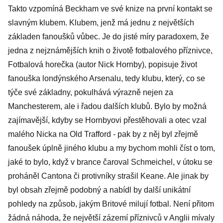
Takto vzpomíná Beckham ve své knize na první kontakt se
slavným klubem. Klubem, jenž má jednu z největších
základen fanoušků vůbec. Je do jisté míry paradoxem, že
jedna z nejznámějších knih o životě fotbalového příznivce,
Fotbalová horečka (autor Nick Hornby), popisuje život
fanouška londýnského Arsenalu, tedy klubu, který, co se
týče své základny, pokulhává výrazně nejen za
Manchesterem, ale i řadou dalších klubů. Bylo by možná
zajímavější, kdyby se Hornbyovi přestěhovali a otec vzal
malého Nicka na Old Trafford - pak by z něj byl zřejmě
fanoušek úplně jiného klubu a my bychom mohli číst o tom,
jaké to bylo, když v brance čaroval Schmeichel, v útoku se
proháněl Cantona či protivníky strašil Keane. Ale jinak by
byl obsah zřejmě podobný a nabídl by další unikátní
pohledy na způsob, jakým Britové milují fotbal. Není přitom
žádná náhoda, že největší zázemí příznivců v Anglii mívaly