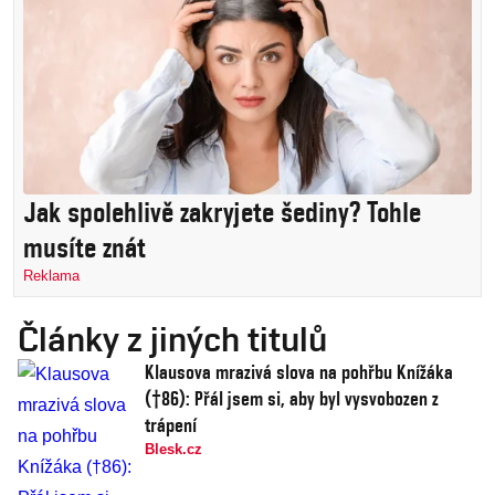
Jak spolehlivě zakryjete šediny? Tohle
musíte znát
Reklama
Články z jiných titulů
Klausova mrazivá slova na pohřbu Knížáka
(†86): Přál jsem si, aby byl vysvobozen z
trápení
Blesk.cz