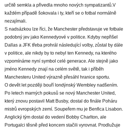
určitě semkla a přivedla mnoho nových sympatizantů.V
každém případě šokovala i ty, kteří se o fotbal normálně
nezajímali.
S nadsázkou lze říci, že Manchester představuje ve fotbale
podobný jev jako Kennedyové v politice. Kdyby nepřišel
Dallas a JFK třeba prohrál následující volby, zůstal by dále
v politice, ale nikdy by to nebyl ten Kennedy, na kterého
vzpomínáme nyní symbol celé generace. Ale stejně jako
jméno Kennedy znají na celém světě, tak i příběh
Manchesteru United výrazně přesáhl hranice sportu.
O devět let později bouří londýnský Wembley nadšením.
Po letech marných pokusů se nový Manchester United,
který znovu postavil Matt Busby, dostal do finále Poháru
mistrů evropských zemí. Soupeřem mu je Benfica Lisabon.
Anglický tým dostal do vedení Bobby Charlton, ale
Portugalci těsně před koncem stačili vyrovnat. Prodlužuje