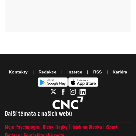
Kontakty
Redakce
Inzerce
RSS
Kariéra
Další témata z našich webů
Moje Psychologie
Blesk Tlapky
Hráči na Blesku
iSport
Fantasy
Spotřebitelské testy