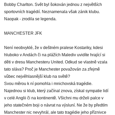
Bobby Charlton. Svět byl šokován jednou z největších
sportovních tragédií. Neznamenala však zánik klubu.
Naopak - zrodila se legenda.
MANCHESTER JFK
Není neobvyklé, že v deštném pralese Kostariky, kdesi
hluboko v Andách či na plážích Malediv uvidíte hrající si
děti v dresu Manchesteru United. Odkud se vlastně vzala
tato sláva? Proč je Manchester považován za zřejmě
vůbec nejvěhlasnější klub na světě?
Svou měrou k ní pomohla i mnichovská tragédie.
Najednou si klub, který začínal znova, získal sympatie lidí
v celé Anglii či na kontinentě. Všichni mu drželi palce v
jeho statečném boji o návrat na výsluní. Ne že by předtím
Manchester nic nevyhrál, ale tato tragédie jeho příznivce