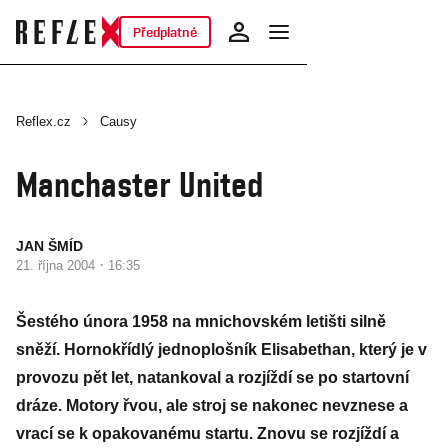
Předplatné
Reflex.cz
Causy
Manchaster United
JAN ŠMÍD
·
21. října 2004
16:35
Šestého února 1958 na mnichovském letišti silně
sněží. Hornokřídlý jednoplošník Elisabethan, který je v
provozu pět let, natankoval a rozjíždí se po startovní
dráze. Motory řvou, ale stroj se nakonec nevznese a
vrací se k opakovanému startu. Znovu se rozjíždí a