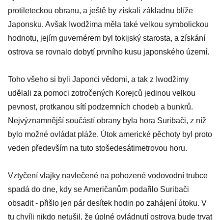
protileteckou obranu, a ještě by získali základnu blíže
Japonsku. Avšak Iwodžima měla také velkou symbolickou
hodnotu, jejím guvernérem byl tokijský starosta, a získání
ostrova se rovnalo dobytí prvního kusu japonského území.
Toho všeho si byli Japonci vědomi, a tak z Iwodžimy
udělali za pomoci zotročených Korejců jedinou velkou
pevnost, protkanou sítí podzemních chodeb a bunkrů.
Nejvýznamnější součástí obrany byla hora Suribači, z níž
bylo možné ovládat pláže. Útok americké pěchoty byl proto
veden především na tuto stošedesátimetrovou horu.
Vztyčení vlajky navlečené na pohozené vodovodní trubce
spadá do dne, kdy se Američanům podařilo Suribači
obsadit - přišlo jen pár desítek hodin po zahájení útoku. V
tu chvíli nikdo netušil, že úplné ovládnutí ostrova bude trvat