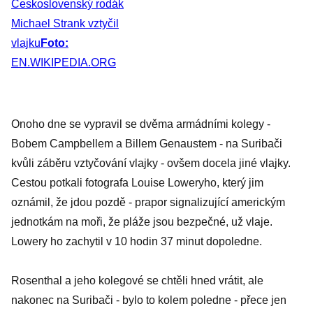
Československý rodák
Michael Strank vztyčil
vlajku
Foto:
EN.WIKIPEDIA.ORG
Onoho dne se vypravil se dvěma armádními kolegy -
Bobem Campbellem a Billem Genaustem - na Suribači
kvůli záběru vztyčování vlajky - ovšem docela jiné vlajky.
Cestou potkali fotografa Louise Loweryho, který jim
oznámil, že jdou pozdě - prapor signalizující americkým
jednotkám na moři, že pláže jsou bezpečné, už vlaje.
Lowery ho zachytil v 10 hodin 37 minut dopoledne.
Rosenthal a jeho kolegové se chtěli hned vrátit, ale
nakonec na Suribači - bylo to kolem poledne - přece jen