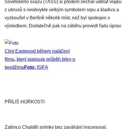
Sovětského svazu (TASS) si předem nechal udělat vlajku
z ubrusů s neobvykle velkým symbolem srpu a kladiva a
vyzkoušel v Berlíně několik míst, než byl spokojen s
výsledkem. Dodatečně pak na záběru provedl řadu úprav.
Clint Eastwood během natáčení
filmu, který popisuje průběh bitvy o
Iwodžimu
Foto:
ISIFA
PŘÍLIŠ HOŘKOSTI
Zatímco Chalděj snímky bez zaváhání inscenoval,