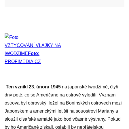
VZTYČOVÁNÍ VLAJKY NA
IWODŽIMĚ
Foto:
PROFIMEDIA.CZ
Ten vznikl 23. února 1945
na japonské Iwodžimě, čtyři
dny poté, co se Američané na ostrově vylodili. Význam
ostrova byl obrovský: ležel na Boninských ostrovech mezi
Japonskem a americkými letišti na souostroví Mariany a
sloužil císařské armádě jako bod včasné výstrahy. Pokud
by ho Američané získali, oslabili by nepřátelskou