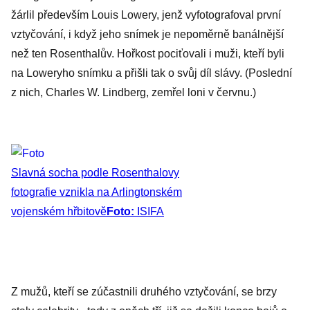
žárlil především Louis Lowery, jenž vyfotografoval první
vztyčování, i když jeho snímek je nepoměrně banálnější
než ten Rosenthalův. Hořkost pociťovali i muži, kteří byli
na Loweryho snímku a přišli tak o svůj díl slávy. (Poslední
z nich, Charles W. Lindberg, zemřel loni v červnu.)
Slavná socha podle Rosenthalovy
fotografie vznikla na Arlingtonském
vojenském hřbitově
Foto:
ISIFA
Z mužů, kteří se zúčastnili druhého vztyčování, se brzy