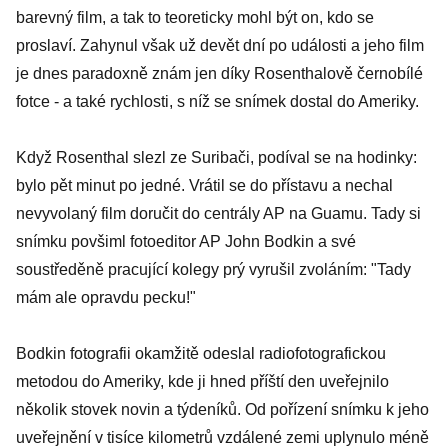
barevný film, a tak to teoreticky mohl být on, kdo se
proslaví. Zahynul však už devět dní po události a jeho film
je dnes paradoxně znám jen díky Rosenthalově černobílé
fotce - a také rychlosti, s níž se snímek dostal do Ameriky.
Když Rosenthal slezl ze Suribači, podíval se na hodinky:
bylo pět minut po jedné. Vrátil se do přístavu a nechal
nevyvolaný film doručit do centrály AP na Guamu. Tady si
snímku povšiml fotoeditor AP John Bodkin a své
soustředěně pracující kolegy prý vyrušil zvoláním: "Tady
mám ale opravdu pecku!"
Bodkin fotografii okamžitě odeslal radiofotografickou
metodou do Ameriky, kde ji hned příští den uveřejnilo
několik stovek novin a týdeníků. Od pořízení snímku k jeho
uveřejnění v tisíce kilometrů vzdálené zemi uplynulo méně