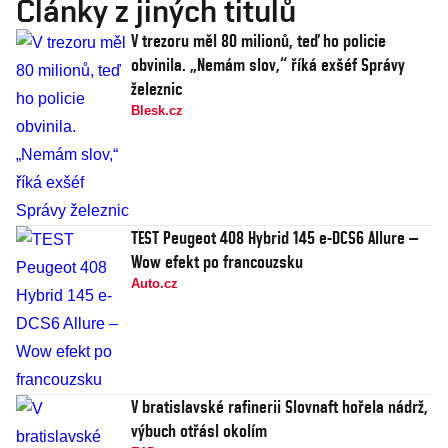
Články z jiných titulů
V trezoru měl 80 milionů, teď ho policie
obvinila. „Nemám slov,“ říká exšéf Správy
železnic
Blesk.cz
TEST Peugeot 408 Hybrid 145 e-DCS6 Allure –
Wow efekt po francouzsku
Auto.cz
V bratislavské rafinerii Slovnaft hořela nádrž,
výbuch otřásl okolím