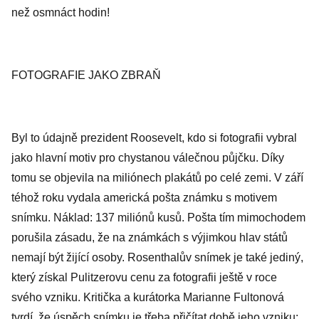
než osmnáct hodin!
FOTOGRAFIE JAKO ZBRAŇ
Byl to údajně prezident Roosevelt, kdo si fotografii vybral
jako hlavní motiv pro chystanou válečnou půjčku. Díky
tomu se objevila na miliónech plakátů po celé zemi. V září
téhož roku vydala americká pošta známku s motivem
snímku. Náklad: 137 miliónů kusů. Pošta tím mimochodem
porušila zásadu, že na známkách s výjimkou hlav států
nemají být žijící osoby. Rosenthalův snímek je také jediný,
který získal Pulitzerovu cenu za fotografii ještě v roce
svého vzniku. Kritička a kurátorka Marianne Fultonová
tvrdí, že úspěch snímku je třeba přičítat době jeho vzniku: