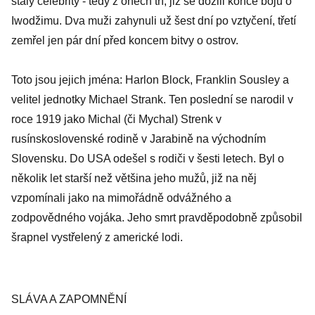
staly celebrity - tedy z oněch tří, již se dožili konce bojů o
Iwodžimu. Dva muži zahynuli už šest dní po vztyčení, třetí
zemřel jen pár dní před koncem bitvy o ostrov.
Toto jsou jejich jména: Harlon Block, Franklin Sousley a
velitel jednotky Michael Strank. Ten poslední se narodil v
roce 1919 jako Michal (či Mychal) Strenk v
rusínskoslovenské rodině v Jarabině na východním
Slovensku. Do USA odešel s rodiči v šesti letech. Byl o
několik let starší než většina jeho mužů, již na něj
vzpomínali jako na mimořádně odvážného a
zodpovědného vojáka. Jeho smrt pravděpodobně způsobil
šrapnel vystřelený z americké lodi.
SLÁVA A ZAPOMNĚNÍ