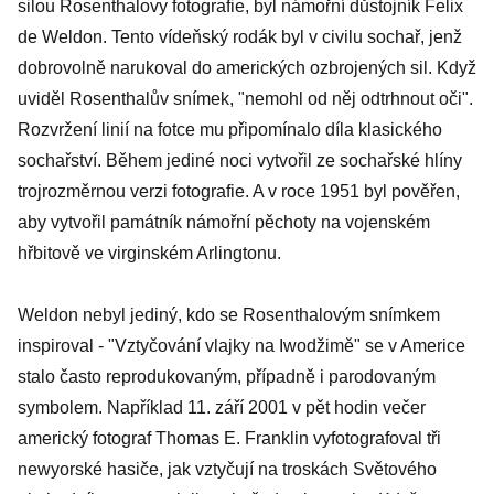
silou Rosenthalovy fotografie, byl námořní důstojník Felix
de Weldon. Tento vídeňský rodák byl v civilu sochař, jenž
dobrovolně narukoval do amerických ozbrojených sil. Když
uviděl Rosenthalův snímek, "nemohl od něj odtrhnout oči".
Rozvržení linií na fotce mu připomínalo díla klasického
sochařství. Během jediné noci vytvořil ze sochařské hlíny
trojrozměrnou verzi fotografie. A v roce 1951 byl pověřen,
aby vytvořil památník námořní pěchoty na vojenském
hřbitově ve virginském Arlingtonu.
Weldon nebyl jediný, kdo se Rosenthalovým snímkem
inspiroval - "Vztyčování vlajky na Iwodžimě" se v Americe
stalo často reprodukovaným, případně i parodovaným
symbolem. Například 11. září 2001 v pět hodin večer
americký fotograf Thomas E. Franklin vyfotografoval tři
newyorské hasiče, jak vztyčují na troskách Světového