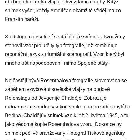
obchodního centra vlajku s hvězdami a pruhy. Když
snímek vyšel, každý Američan okamžitě věděl, na co
Franklin naráží.
S odstupem desetiletí se dá říci, že snímek z Iwodžimy
stanovil vzor pro určitý typ fotografie, jež kombinuje
reportážní jazyk s triumfální scénografií. Vzor, který byl
mnohokrát napodobován i mimo Spojené státy.
Nejčastěji bývá Rosenthalova fotografie srovnávána se
záběhem vztyčování sovětské vlajky na budově
Reichstagu od Jevgenije Chalděje. Zobrazuje
rudoarmejce s rudou vlajkou v rukou na pozadí dobytého
Berlína. Chaldějův snímek vznikl až 2. května 1945, a to
jako vědomá kopie Rosenthalova vzoru. Dokonce byl
snímek pečlivě aranžovaný - fotograf Tiskové agentury