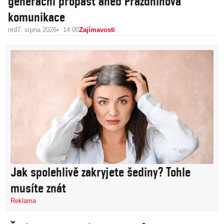
generační propast aneb Prázdninová
komunikace
nrd
7. srpna 2026
14:00
Zajímavosti
Jak spolehlivě zakryjete šediny? Tohle
musíte znát
Reklama