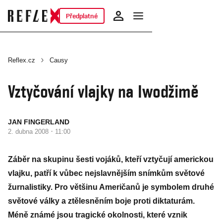
Předplatné
Reflex.cz
Causy
Vztyčování vlajky na Iwodžimě
JAN FINGERLAND
·
2. dubna 2008
11:00
Záběr na skupinu šesti vojáků, kteří vztyčují americkou
vlajku, patří k vůbec nejslavnějším snímkům světové
žurnalistiky. Pro většinu Američanů je symbolem druhé
světové války a ztělesněním boje proti diktaturám.
Méně známé jsou tragické okolnosti, které vznik