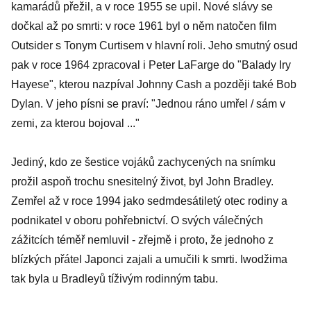
kamarádů přežil, a v roce 1955 se upil. Nové slávy se
dočkal až po smrti: v roce 1961 byl o něm natočen film
Outsider s Tonym Curtisem v hlavní roli. Jeho smutný osud
pak v roce 1964 zpracoval i Peter LaFarge do "Balady Iry
Hayese", kterou nazpíval Johnny Cash a později také Bob
Dylan. V jeho písni se praví: "Jednou ráno umřel / sám v
zemi, za kterou bojoval ..."
Jediný, kdo ze šestice vojáků zachycených na snímku
prožil aspoň trochu snesitelný život, byl John Bradley.
Zemřel až v roce 1994 jako sedmdesátiletý otec rodiny a
podnikatel v oboru pohřebnictví. O svých válečných
zážitcích téměř nemluvil - zřejmě i proto, že jednoho z
blízkých přátel Japonci zajali a umučili k smrti. Iwodžima
tak byla u Bradleyů tíživým rodinným tabu.