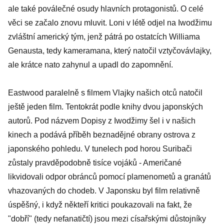
ale také poválečné osudy hlavních protagonistů. O celé
věci se začalo znovu mluvit. Loni v létě odjel na Iwodžimu
zvláštní americký tým, jenž pátrá po ostatcích Williama
Genausta, tedy kameramana, který natočil vztyčovávlajky,
ale krátce nato zahynul a upadl do zapomnění.
Eastwood paralelně s filmem Vlajky našich otců natočil
ještě jeden film. Tentokrát podle knihy dvou japonských
autorů. Pod názvem Dopisy z Iwodžimy šel i v našich
kinech a podává příběh beznadějné obrany ostrova z
japonského pohledu. V tunelech pod horou Suribači
zůstaly pravděpodobně tisíce vojáků - Američané
likvidovali odpor obránců pomocí plamenometů a granátů
vhazovaných do chodeb. V Japonsku byl film relativně
úspěšný, i když někteří kritici poukazovali na fakt, že
"dobří" (tedy nefanatičtí) jsou mezi císařskými důstojníky