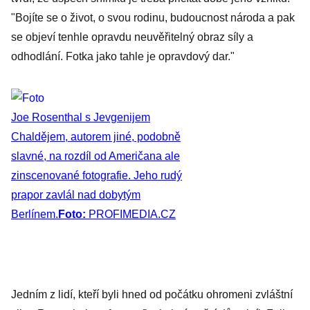
"Bojíte se o život, o svou rodinu, budoucnost národa a pak
se objeví tenhle opravdu neuvěřitelný obraz síly a
odhodlání. Fotka jako tahle je opravdový dar."
Joe Rosenthal s Jevgenijem
Chaldějem, autorem jiné, podobně
slavné, na rozdíl od Američana ale
zinscenované fotografie. Jeho rudý
prapor zavlál nad dobytým
Berlínem.
Foto:
PROFIMEDIA.CZ
Jedním z lidí, kteří byli hned od počátku ohromeni zvláštní