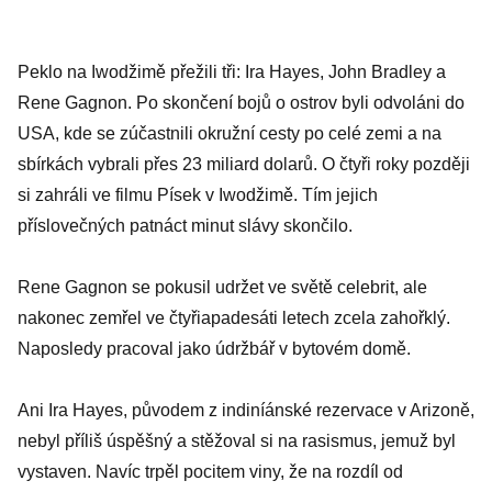
Peklo na Iwodžimě přežili tři: Ira Hayes, John Bradley a
Rene Gagnon. Po skončení bojů o ostrov byli odvoláni do
USA, kde se zúčastnili okružní cesty po celé zemi a na
sbírkách vybrali přes 23 miliard dolarů. O čtyři roky později
si zahráli ve filmu Písek v Iwodžimě. Tím jejich
příslovečných patnáct minut slávy skončilo.
Rene Gagnon se pokusil udržet ve světě celebrit, ale
nakonec zemřel ve čtyřiapadesáti letech zcela zahořklý.
Naposledy pracoval jako údržbář v bytovém domě.
Ani Ira Hayes, původem z indiníánské rezervace v Arizoně,
nebyl příliš úspěšný a stěžoval si na rasismus, jemuž byl
vystaven. Navíc trpěl pocitem viny, že na rozdíl od