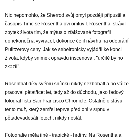
Nic nepomohlo, že Sherrod svůj omyl později připustil a
časopis Time se Rosenthalovi omluvil. Rosenthal strávil
zbytek života tím, že mýtus o zfalšované fotografii
donekonečna vyvracel, dokonce čelil návrhu na odebrání
Pulitzerovy ceny. Jak se sebeironicky vyjádřil ke konci
života, kdyby snímek opravdu inscenoval, "určitě by ho
zkazil".
Rosenthal díky svému snímku nikdy nezbohatl a po válce
pracoval pětatřicet let, tedy až do důchodu, jako řadový
fotograf listu San Francisco Chronicle. Ostatně o slávu
tento muž, který zemřel teprve předloni v srpnu v
pětadevadesáti letech, nikdy nestál.
Fotografie měla jiné - tragické - hrdiny. Na Rosenthala