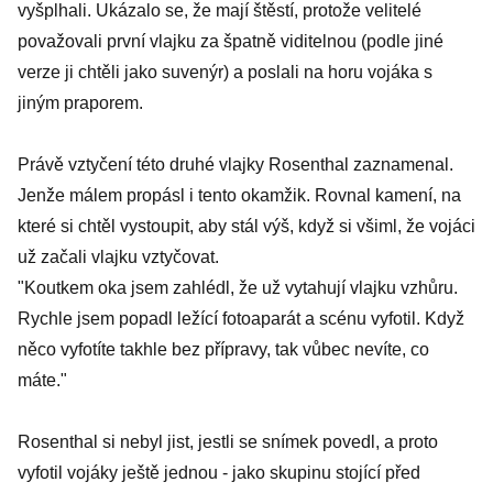
vyšplhali. Ukázalo se, že mají štěstí, protože velitelé
považovali první vlajku za špatně viditelnou (podle jiné
verze ji chtěli jako suvenýr) a poslali na horu vojáka s
jiným praporem.
Právě vztyčení této druhé vlajky Rosenthal zaznamenal.
Jenže málem propásl i tento okamžik. Rovnal kamení, na
které si chtěl vystoupit, aby stál výš, když si všiml, že vojáci
už začali vlajku vztyčovat.
"Koutkem oka jsem zahlédl, že už vytahují vlajku vzhůru.
Rychle jsem popadl ležící fotoaparát a scénu vyfotil. Když
něco vyfotíte takhle bez přípravy, tak vůbec nevíte, co
máte."
Rosenthal si nebyl jist, jestli se snímek povedl, a proto
vyfotil vojáky ještě jednou - jako skupinu stojící před