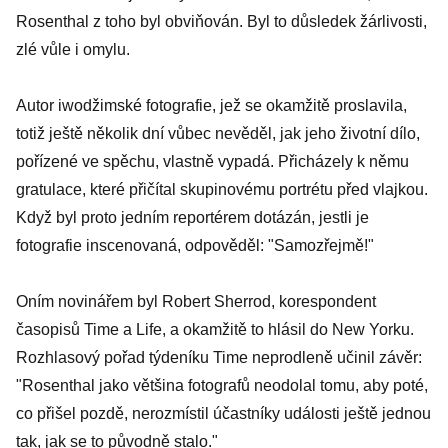
Rosenthal z toho byl obviňován. Byl to důsledek žárlivosti,
zlé vůle i omylu.
Autor iwodžimské fotografie, jež se okamžitě proslavila,
totiž ještě několik dní vůbec nevěděl, jak jeho životní dílo,
pořízené ve spěchu, vlastně vypadá. Přicházely k němu
gratulace, které přičítal skupinovému portrétu před vlajkou.
Když byl proto jedním reportérem dotázán, jestli je
fotografie inscenovaná, odpověděl: "Samozřejmě!"
Oním novinářem byl Robert Sherrod, korespondent
časopisů Time a Life, a okamžitě to hlásil do New Yorku.
Rozhlasový pořad týdeníku Time neprodleně učinil závěr:
"Rosenthal jako většina fotografů neodolal tomu, aby poté,
co přišel pozdě, nerozmístil účastníky události ještě jednou
tak, jak se to původně stalo."