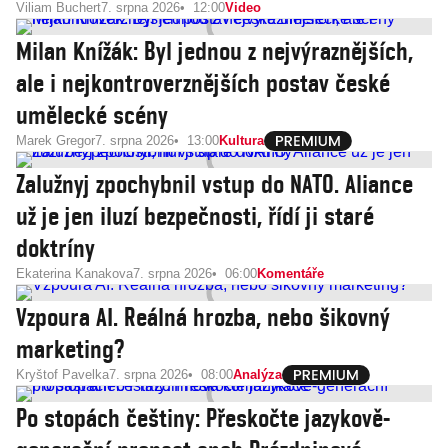
Viliam Buchert
7. srpna 2026
12:00
Video
Milan Knížák: Byl jednou z nejvýraznějších,
ale i nejkontroverznějších postav české
umělecké scény
Marek Gregor
7. srpna 2026
13:00
Kultura
Zalužnyj zpochybnil vstup do NATO. Aliance
už je jen iluzí bezpečnosti, řídí ji staré
doktríny
Ekaterina Kanakova
7. srpna 2026
06:00
Komentáře
Vzpoura AI. Reálná hrozba, nebo šikovný
marketing?
Kryštof Pavelka
7. srpna 2026
08:00
Analýza
Po stopách češtiny: Přeskočte jazykově-