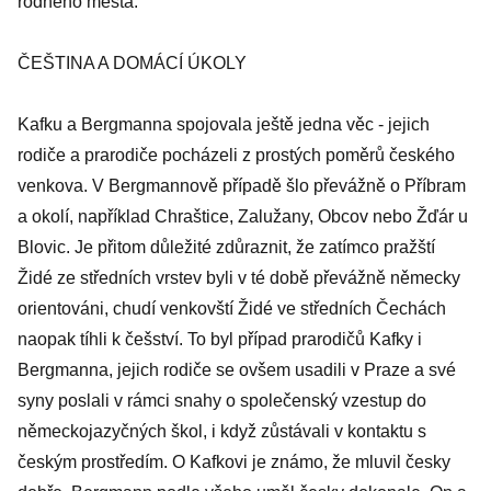
rodného města.
ČEŠTINA A DOMÁCÍ ÚKOLY
Kafku a Bergmanna spojovala ještě jedna věc - jejich
rodiče a prarodiče pocházeli z prostých poměrů českého
venkova. V Bergmannově případě šlo převážně o Příbram
a okolí, například Chraštice, Zalužany, Obcov nebo Žďár u
Blovic. Je přitom důležité zdůraznit, že zatímco pražští
Židé ze středních vrstev byli v té době převážně německy
orientováni, chudí venkovští Židé ve středních Čechách
naopak tíhli k češství. To byl případ prarodičů Kafky i
Bergmanna, jejich rodiče se ovšem usadili v Praze a své
syny poslali v rámci snahy o společenský vzestup do
německojazyčných škol, i když zůstávali v kontaktu s
českým prostředím. O Kafkovi je známo, že mluvil česky