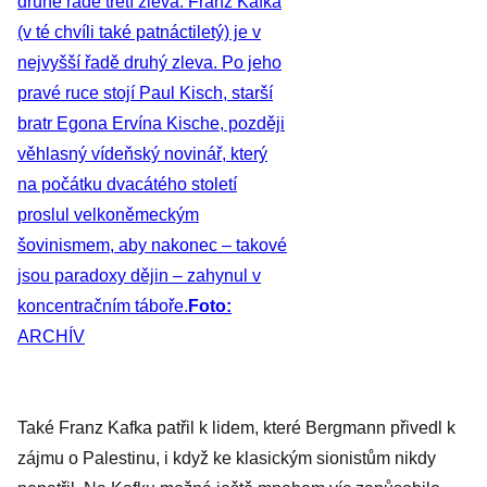
druhé řadě třetí zleva. Franz Kafka
(v té chvíli také patnáctiletý) je v
nejvyšší řadě druhý zleva. Po jeho
pravé ruce stojí Paul Kisch, starší
bratr Egona Ervína Kische, později
věhlasný vídeňský novinář, který
na počátku dvacátého století
proslul velkoněmeckým
šovinismem, aby nakonec – takové
jsou paradoxy dějin – zahynul v
koncentračním táboře.
Foto:
ARCHÍV
Také Franz Kafka patřil k lidem, které Bergmann přivedl k
zájmu o Palestinu, i když ke klasickým sionistům nikdy