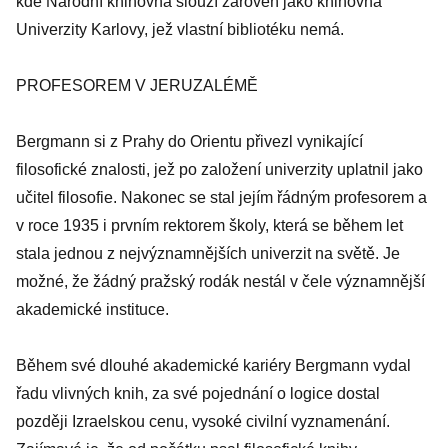
kde Národní knihovna slouží zároveň jako knihovna
Univerzity Karlovy, jež vlastní bibliotéku nemá.
PROFESOREM V JERUZALÉMĚ
Bergmann si z Prahy do Orientu přivezl vynikající
filosofické znalosti, jež po založení univerzity uplatnil jako
učitel filosofie. Nakonec se stal jejím řádným profesorem a
v roce 1935 i prvním rektorem školy, která se během let
stala jednou z nejvýznamnějších univerzit na světě. Je
možné, že žádný pražský rodák nestál v čele významnější
akademické instituce.
Během své dlouhé akademické kariéry Bergmann vydal
řadu vlivných knih, za své pojednání o logice dostal
později Izraelskou cenu, vysoké civilní vyznamenání.