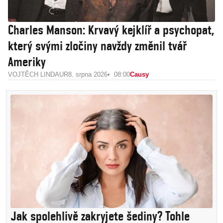
Charles Manson: Krvavý kejklíř a psychopat,
který svými zločiny navždy změnil tvář
Ameriky
VOJTĚCH LINDAUR
8. srpna 2026
08:00
Causy
Jak spolehlivě zakryjete šediny? Tohle