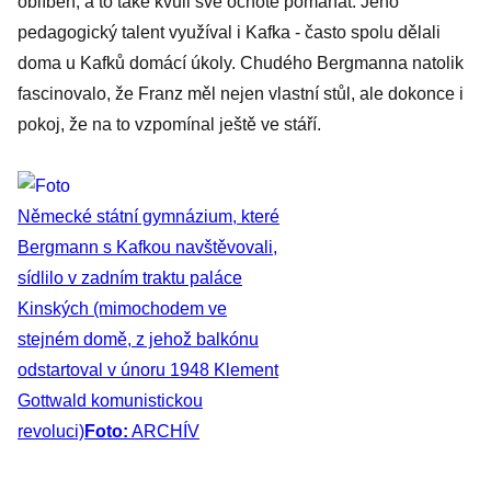
oblíben, a to také kvůli své ochotě pomáhat. Jeho
pedagogický talent využíval i Kafka - často spolu dělali
doma u Kafků domácí úkoly. Chudého Bergmanna natolik
fascinovalo, že Franz měl nejen vlastní stůl, ale dokonce i
pokoj, že na to vzpomínal ještě ve stáří.
Německé státní gymnázium, které
Bergmann s Kafkou navštěvovali,
sídlilo v zadním traktu paláce
Kinských (mimochodem ve
stejném domě, z jehož balkónu
odstartoval v únoru 1948 Klement
Gottwald komunistickou
revoluci)
Foto:
ARCHÍV