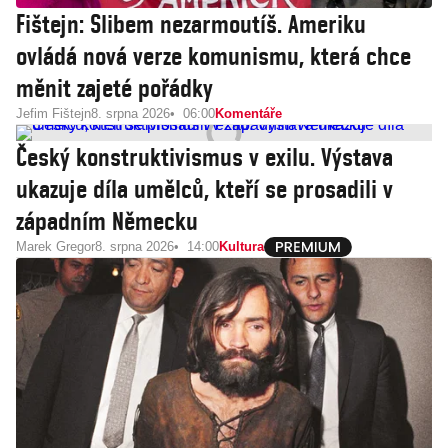
Fištejn: Slibem nezarmoutíš. Ameriku
ovládá nová verze komunismu, která chce
měnit zajeté pořádky
Jefim Fištejn
8. srpna 2026
06:00
Komentáře
Český konstruktivismus v exilu. Výstava
ukazuje díla umělců, kteří se prosadili v
západním Německu
Marek Gregor
8. srpna 2026
14:00
Kultura