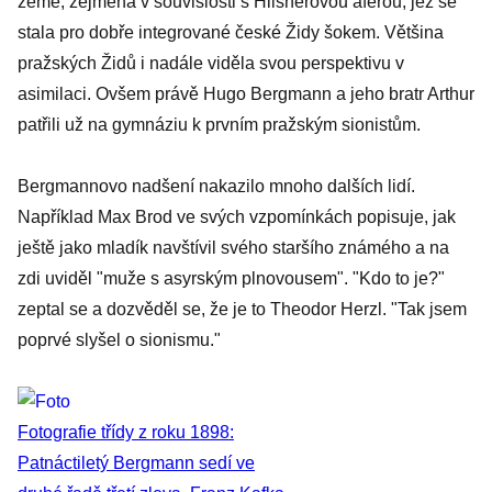
země, zejména v souvislosti s Hilsnerovou aférou, jež se
stala pro dobře integrované české Židy šokem. Většina
pražských Židů i nadále viděla svou perspektivu v
asimilaci. Ovšem právě Hugo Bergmann a jeho bratr Arthur
patřili už na gymnáziu k prvním pražským sionistům.
Bergmannovo nadšení nakazilo mnoho dalších lidí.
Například Max Brod ve svých vzpomínkách popisuje, jak
ještě jako mladík navštívil svého staršího známého a na
zdi uviděl "muže s asyrským plnovousem". "Kdo to je?"
zeptal se a dozvěděl se, že je to Theodor Herzl. "Tak jsem
poprvé slyšel o sionismu."
Fotografie třídy z roku 1898:
Patnáctiletý Bergmann sedí ve