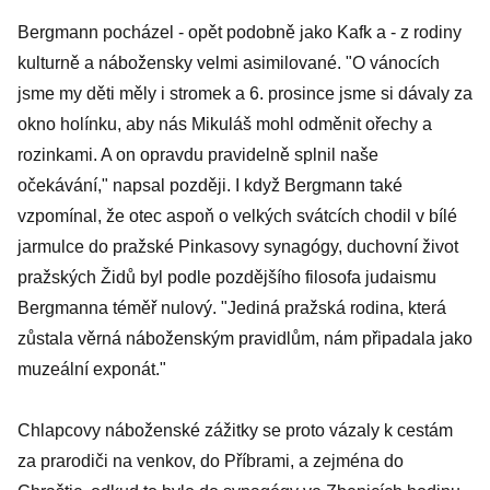
Bergmann pocházel - opět podobně jako Kafk a - z rodiny
kulturně a nábožensky velmi asimilované. "O vánocích
jsme my děti měly i stromek a 6. prosince jsme si dávaly za
okno holínku, aby nás Mikuláš mohl odměnit ořechy a
rozinkami. A on opravdu pravidelně splnil naše
očekávání," napsal později. I když Bergmann také
vzpomínal, že otec aspoň o velkých svátcích chodil v bílé
jarmulce do pražské Pinkasovy synagógy, duchovní život
pražských Židů byl podle pozdějšího filosofa judaismu
Bergmanna téměř nulový. "Jediná pražská rodina, která
zůstala věrná náboženským pravidlům, nám připadala jako
muzeální exponát."
Chlapcovy náboženské zážitky se proto vázaly k cestám
za prarodiči na venkov, do Příbrami, a zejména do