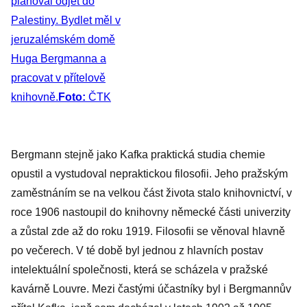
plánoval odjet do
Palestiny. Bydlet měl v
jeruzalémském domě
Huga Bergmanna a
pracovat v přítelově
knihovně.
Foto:
ČTK
Bergmann stejně jako Kafka praktická studia chemie
opustil a vystudoval nepraktickou filosofii. Jeho pražským
zaměstnáním se na velkou část života stalo knihovnictví, v
roce 1906 nastoupil do knihovny německé části univerzity
a zůstal zde až do roku 1919. Filosofii se věnoval hlavně
po večerech. V té době byl jednou z hlavních postav
intelektuální společnosti, která se scházela v pražské
kavárně Louvre. Mezi častými účastníky byl i Bergmannův