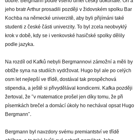
dobře. Bergmann podle všeho uměl česky dokonale. On a
jeho bratr Arthur prosadili později v židovském spolku Bar
Kochba na německé univerzitě, aby byli přijímáni také
studenti z české části univerzity. To byl zcela neobvyklý
krok v době, kdy se i venkovské hasičské spolky dělily
podle jazyka.
Na rozdíl od Kafků nebyli Bergmannovi zámožní a měli by
obtíže syna na studiích vydržovat. Hugo byl ale po celých
osm let nejlepší ve třídě, dostával tak prospěchová
stipendia, a ještě si přivydělával kondicemi. Kafka později
žertoval, že "v matematice prošel jen díky tomu, že při
písemkách brečel a domácí úkoly ho nechával opsat Hugo
Bergmann".
Bergmann byl navzdory svému premiantství ve třídě