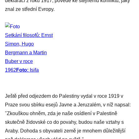
deklaraci z roku 1917, povede ke stejnému konfliktu, jaký
znal ze střední Evropy.
Setkání filosofů: Ernst
Simon, Hugo
Bergmann a Martin
Buber v roce
1962
Foto:
Isifa
Ještě před odjezdem do Palestiny vydal v roce 1919 v
Praze svou sbírku esejů Javne a Jeruzalém, v níž napsal:
"Zkouškou ohněm, zda je naše osídlení v Palestině
skutečně židovské co do povahy, budou naše vztahy s
Araby. Dohoda s obyvateli země je mnohem důležitější