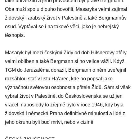
také univerzitu a jeho průvodcem byl právě Bergmann.
Oba muži spolu dlouho hovořili, Masaryka velmi zajímal
židovský i arabský život v Palestině a také Bergmannův
osud. Vyptával se i na takové věci, jako je hebrejský
těsnopis.
Masaryk byl mezi českými Židy od dob Hilsnerovy aféry
velmi oblíben a také Bergmann si ho velice vážil. Když
TGM do Jeruzaléma dorazil, Bergmann o něm uveřejnil
rozsáhlou stať v listu Ha'arec, kde ho popsal jako
význačnou světovou osobnost a přítele Židů. Sám si však
vybral život v Palestině, do Československa se už jen
vracel, naposledy to zřejmě bylo v roce 1946, kdy byla
židovská i německá Praha definitivně minulostí a lidé z
jeho okruhu byli buď mrtví, nebo v cizině.