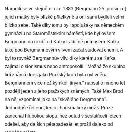
Narodili se ve stejném roce 1883 (Bergmann 25. prosince),
jejich matky byly blízké přítelkyně a oni sami bydleli velmi
blízko sebe. Také díky tomu byli spolužáky na německém
gymnáziu na Staroměstském náměstí, kde byl ovšem
Bergmann na rozdíl od Kafky tradičně primusem. Kafka
také pod Bergmannovým vlivem začal studovat chemii. A
byl to rovněž Bergmannův vliv, díky kterému se Kafka
zajímal o sionismus nebo antroposofii. "Možná že skupina
lidí známá dnes jako Pražský kruh byla ovlivněna
Bergmannem více než kýmkoli jiným," napsal o mnoho let
později jeden z jeho pražských známých. Také Max Brod
na něj vzpomínal jako na "skvělého Bergmanna".
Jednoduše řečeno, tento charismatický muž v Praze
zanechal hlubokou stopu, než odtud v šestatřiceti letech
odešel, aby dalších pětapadesát let prožil daleko od