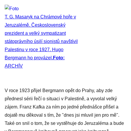
T. G. Masaryk na Chrámové hoře v
Jeruzalémě. Československý
prezident a velký sympatizant
státoprávního úsilí sionistů navštívil
Palestinu v roce 1927. Hugo
Bergmann ho provázel.
Foto:
ARCHÍV
V roce 1923 přijel Bergmann opět do Prahy, aby zde
přednesl sérii řečí o situaci v Palestině, a vyvolal velký
zájem. Franz Kafka za ním po jedné přednášce přišel a
dojatě mu děkoval s tím, že "dnes jsi mluvil jen pro mě".
Také on snil o tom, že se vystěhuje do Jeruzaléma a bude