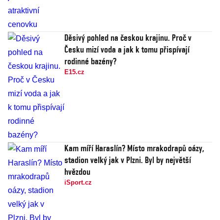
Děsivý pohled na českou krajinu. Proč v
Česku mizí voda a jak k tomu přispívají
rodinné bazény?
E15.cz
Kam míří Haraslín? Místo mrakodrapů oázy,
stadion velký jak v Plzni. Byl by největší
hvězdou
iSport.cz