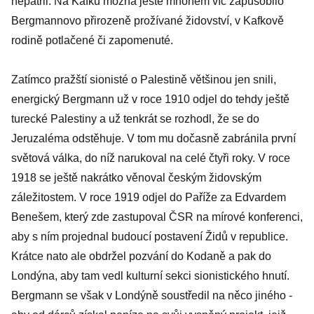
nepatřil. Na Kafku možná ještě mnohem víc zapůsobilo
Bergmannovo přirozeně prožívané židovství, v Kafkově
rodině potlačené či zapomenuté.
Zatímco pražští sionisté o Palestině většinou jen snili,
energický Bergmann už v roce 1910 odjel do tehdy ještě
turecké Palestiny a už tenkrát se rozhodl, že se do
Jeruzaléma odstěhuje. V tom mu dočasně zabránila první
světová válka, do níž narukoval na celé čtyři roky. V roce
1918 se ještě nakrátko věnoval českým židovským
záležitostem. V roce 1919 odjel do Paříže za Edvardem
Benešem, který zde zastupoval ČSR na mírové konferenci,
aby s ním projednal budoucí postavení Židů v republice.
Krátce nato ale obdržel pozvání do Kodaně a pak do
Londýna, aby tam vedl kulturní sekci sionistického hnutí.
Bergmann se však v Londýně soustředil na něco jiného -