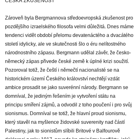
ČESKÁ ZKUŠENOST
Zároveň byla Bergmannova středoevropská zkušenost pro
pozdějšího izraelského filosofa velmi důležitá. Dnes máme
tendenci vidět období přelomu devatenáctého a dvacátého
století idylicky, ale ve skutečnosti šlo o éru nelítostného
národnostního zápasu. Bergmann udělal závěr, že česko-
německý zápas přivede české země k úplné krizi soužití.
Pozoroval totiž, že čeští i němečtí nacionalisté se na
historickém území Českého království nechtějí vzdát
ambice prosadit se jako suverénní národy. Bergmann se
domníval, že jediným řešením je vytvoření státu na
principu smíření zájmů, a odvodil z toho poučení i pro svůj
sionismus. Domníval se totiž, že hlavní proud sionismu,
který stavěl na myšlence židovské suverenity nad částí
Palestiny, jak to sionistům slíbili Britové v Balfourově