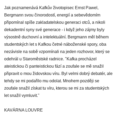
Jak poznamenává Kafkův životopisec Ernst Pawel,
Bergmann svou činorodostí, energií a sebevědomím
připomínal spíše zakladatelskou generaci otců, a nikoli
dekadentní syny své generace - i když jeho zájmy byly
výsostně duchovní a intelektuální. Bergmann měl během
studentských let s Kafkou četné náboženské spory, oba
nezávisle na sobě vzpomínali na jeden rozhovor, který se
odehrál u Staroměstské radnice. "Kafka procházel
ateistickou či panteistickou fází a zoufale se mě snažil
připravit o mou židovskou víru. Byl velmi dobrý debatér, ale
tehdy se mi podařilo mu odolat. Mnohem později se
zoufale snažil získat tu víru, kterou se mi za studentských
let snažil vymluvit."
KAVÁRNA LOUVRE