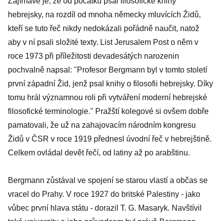
Zajímavé je, že od počátku psal filosofické knihy
hebrejsky, na rozdíl od mnoha německy mluvících Židů,
kteří se tuto řeč nikdy nedokázali pořádně naučit, natož
aby v ní psali složité texty. List Jerusalem Post o něm v
roce 1973 při příležitosti devadesátých narozenin
pochvalně napsal: "Profesor Bergmann byl v tomto století
první západní Žid, jenž psal knihy o filosofii hebrejsky. Díky
tomu hrál významnou roli při vytváření moderní hebrejské
filosofické terminologie." Pražští kolegové si ovšem dobře
pamatovali, že už na zahajovacím národním kongresu
Židů v ČSR v roce 1919 přednesl úvodní řeč v hebrejštině.
Celkem ovládal devět řečí, od latiny až po arabštinu.
Bergmann zůstával ve spojení se starou vlastí a občas se
vracel do Prahy. V roce 1927 do britské Palestiny - jako
vůbec první hlava státu - dorazil T. G. Masaryk. Navštívil