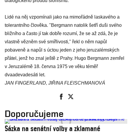
dialogického proudu sionismu.
Lidé na něj vzpomínali jako na mimořádně laskavého a
tolerantního člověka. "Bergmann natolik šetří duši svého
bližního a často jí tak dobře rozumí, že se až zdá, že je
vlastně vězněm své smířlivosti," řekl o něm napůl
pobaveně a napůl s úctou jeden z jeho jeruzalémských
přátel, jenž ho znal ještě z Prahy. Hugo Bergmann zemřel
v Jeruzalémě 18. června 1975 ve věku téměř
dvaadevadesáti let.
JAN FINGERLAND, JIŘINA FLEISCHMANOVÁ
Doporučujeme
Sázka na senátní volby a zklamané