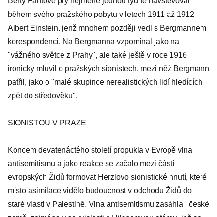
Berty Fantové prý nejméně jednou týdně navštěvoval
během svého pražského pobytu v letech 1911 až 1912
Albert Einstein, jenž mnohem později vedl s Bergmannem
korespondenci. Na Bergmanna vzpomínal jako na
"vážného světce z Prahy", ale také ještě v roce 1916
ironicky mluvil o pražských sionistech, mezi něž Bergmann
patřil, jako o "malé skupince nerealistických lidí hledících
zpět do středověku".
SIONISTOU V PRAZE
Koncem devatenáctého století propukla v Evropě vlna
antisemitismu a jako reakce se začalo mezi částí
evropských Židů formovat Herzlovo sionistické hnutí, které
místo asimilace vidělo budoucnost v odchodu Židů do
staré vlasti v Palestině. Vlna antisemitismu zasáhla i české