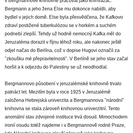
v Bergmannově knihovně pracovat jako knihvazač.
Bergmann a jeho žena Else mu dokonce nabídli, aby
bydlel v jejich domě. Else byla přesvědčena, že Kafkovo
zdraví postižené tuberkulózou se v horkém a suchém
podnebí zlepší. Tehdy už hodně nemocný Kafka měl do
Jeruzaléma dorazit v říjnu téhož roku, ale nakonec ještě
odjel načas do Berlína, což v dopise Hugovi označil za
"zkoušku mé přepravitelnosti". V Berlíně se jeho stav začal
horšit a k odjezdu do Palestiny se už neodhodlal.
Bergmannovo působení v jeruzalémské knihovně trvalo
patnáct let. Mezitím byla v roce 1925 v Jeruzalémě
založena Hebrejská univerzita a Bergmannova "národní"
knihovna se stala zároveň knihovnou univerzitní. Tento
anomální stav zdvojené instituce trvá dosud. Mimochodem
ironií osudu totéž najdeme i v Bergmannově rodné Praze,