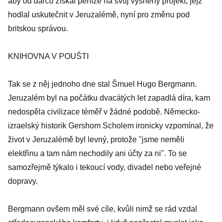
aby od dárců získal peníze na svůj vysněný projekt, jejž
hodlal uskutečnit v Jeruzalémě, nyní pro změnu pod
britskou správou.
KNIHOVNA V POUŠTI
Tak se z něj jednoho dne stal Šmuel Hugo Bergmann.
Jeruzalém byl na počátku dvacátých let zapadlá díra, kam
nedospěla civilizace téměř v žádné podobě. Německo-
izraelský historik Gershom Scholem ironicky vzpomínal, že
život v Jeruzalémě byl levný, protože "jsme neměli
elektřinu a tam nám nechodily ani účty za ni". To se
samozřejmě týkalo i tekoucí vody, divadel nebo veřejné
dopravy.
Bergmann ovšem měl své cíle, kvůli nimž se rád vzdal