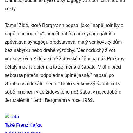
Chraštic, odkud to bylo do synagógy ve Zbenicích hodinu
cesty.
Tamní Židé, které Bergmann popsal jako "napůl rolníky a
napůl obchodníky", neměli rabína ani synagogálního
zpěváka a synagógu představoval malý venkovský dům
bez nábytku nebo drahé výzdoby. "Jednoduchý život
venkovských Židů a silné židovské cítění na nás Pražany
dělaly mocný dojem, a to zejména o šabatu. Vidím před
sebou ta páteční odpoledne úplně jasně," napsal po
zhruba osmdesáti letech. "Tento venkovský šabat měl v
sobě mnohem více židovského než šabat v novodobém
Jeruzalémě," tvrdil Bergmann v roce 1969.
Také Franz Kafka