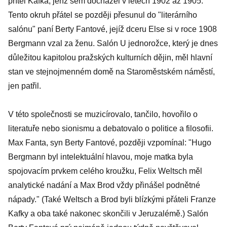
přítel Kafka, jenž sem docházel v letech 1902 až 1905.
Tento okruh přátel se později přesunul do "literárního
salónu" paní Berty Fantové, jejíž dceru Else si v roce 1908
Bergmann vzal za ženu. Salón U jednorožce, který je dnes
důležitou kapitolou pražských kulturních dějin, měl hlavní
stan ve stejnojmenném domě na Staroměstském náměstí,
jen patřil.
V této společnosti se muzicírovalo, tančilo, hovořilo o
literatuře nebo sionismu a debatovalo o politice a filosofii.
Max Fanta, syn Berty Fantové, později vzpomínal: "Hugo
Bergmann byl intelektuální hlavou, moje matka byla
spojovacím prvkem celého kroužku, Felix Weltsch měl
analytické nadání a Max Brod vždy přinášel podnětné
nápady." (Také Weltsch a Brod byli blízkými přáteli Franze
Kafky a oba také nakonec skončili v Jeruzalémě.) Salón