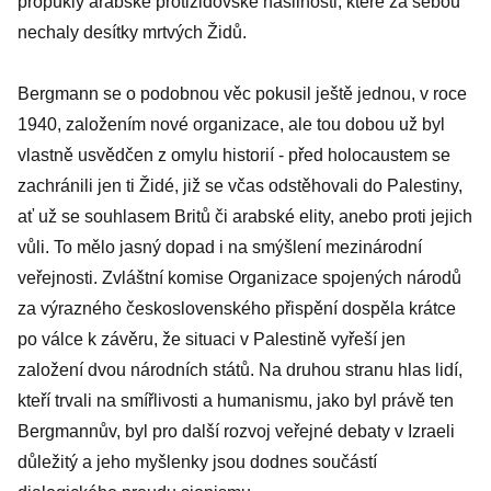
propukly arabské protižidovské násilnosti, které za sebou
nechaly desítky mrtvých Židů.
Bergmann se o podobnou věc pokusil ještě jednou, v roce
1940, založením nové organizace, ale tou dobou už byl
vlastně usvědčen z omylu historií - před holocaustem se
zachránili jen ti Židé, již se včas odstěhovali do Palestiny,
ať už se souhlasem Britů či arabské elity, anebo proti jejich
vůli. To mělo jasný dopad i na smýšlení mezinárodní
veřejnosti. Zvláštní komise Organizace spojených národů
za výrazného československého přispění dospěla krátce
po válce k závěru, že situaci v Palestině vyřeší jen
založení dvou národních států. Na druhou stranu hlas lidí,
kteří trvali na smířlivosti a humanismu, jako byl právě ten
Bergmannův, byl pro další rozvoj veřejné debaty v Izraeli
důležitý a jeho myšlenky jsou dodnes součástí