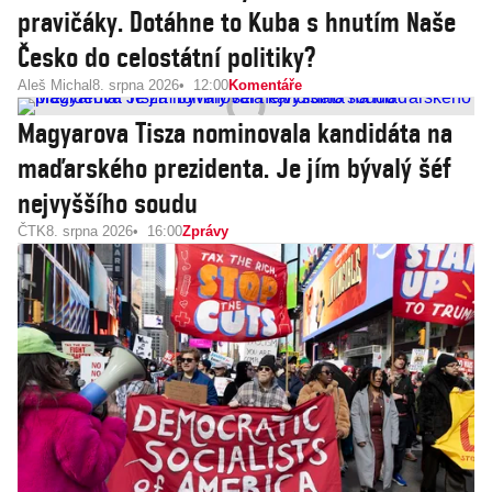
pravičáky. Dotáhne to Kuba s hnutím Naše
Česko do celostátní politiky?
Aleš Michal
8. srpna 2026
12:00
Komentáře
Magyarova Tisza nominovala kandidáta na
maďarského prezidenta. Je jím bývalý šéf
nejvyššího soudu
ČTK
8. srpna 2026
16:00
Zprávy