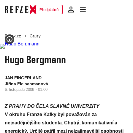
Předplatné
Reflex.cz
Causy
Hugo Bergmann
JAN FINGERLAND
Jiřina Fleischmanová
·
6. listopadu 2008
01:00
Z PRAHY DO ČELA SLAVNÉ UNIVERZITY
V okruhu Franze Kafky byl považován za
nejnadějnějšího studenta. Chytrý, komunikativní a
energický. Určitě patřil mezi nejzajímavější osobnosti