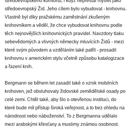
středoevropského komfortu, i když nepřestal myslet jako
středoevropský Žid. Jeho cílem bylo vybudovat - knihovnu.
Vlastně byl díky pražskému zaměstnání zkušeným
knihovníkem a věděl, že chce vybudovat knihovnu podle
těch nejnovějších knihovnických pravidel. Navzdory tlaku
sebevědomých a vlivných německy mluvících Židů - mezi
které svým původem a vzděláním také patřil - prosadil
knihovnu v americkém stylu včetně způsobu katalogizace
a řazení knih.
Bergmann se během let zasadil také o vznik mobilních
knihoven, jež obsluhovaly židovské zemědělské osady po
celé zemi. Chtěl také, aby šlo o otevřenou instituci, do
které bude mít přístup široká veřejnost, a to bez ohledu na
národnost nebo náboženství. To z Bergmanna udělalo
mezi arabskými křesťany a muslimy známou osobnost.