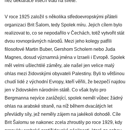
než deklarace všech vlád na světě."
V roce 1925 založil s několika středoevropskými přáteli
organizaci Brit Šalom, tedy Spolek míru. Jejich cílem bylo
realizovat to, co se nepodařilo v Čechách, totiž vytvořit stát
dvou rovnoprávných národů. Mezi jeho kolegy patřili
filosofové Martin Buber, Gershom Scholem nebo Juda
Magnes, dosud významná jména v Izraeli i Evropě. Spolek
měl velmi ušlechtilé záměry, ale našel jen velice malý
ohlas mezi židovskými obyvateli Palestiny. Byli to většinou
chudí lidé z východní Evropy, kteří věřili, že bezpečí najdou
jen v židovském národním státě. Co však bylo pro
Bergmanna nejvíce zarážející, spolek neměl vůbec žádný
ohlas na arabské straně, na níž během dvacátých let
převládly síly, jež neměly zájem na jakékoli dohodě. Cíle
Brit Šalomu se nakonec zcela zhroutily po roce 1929, kdy