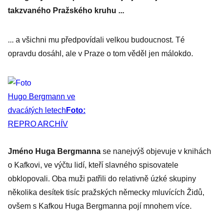
takzvaného Pražského kruhu ...
... a všichni mu předpovídali velkou budoucnost. Té
opravdu dosáhl, ale v Praze o tom věděl jen málokdo.
Hugo Bergmann ve
dvacátých letech
Foto:
REPRO ARCHÍV
Jméno Huga Bergmanna
se nanejvýš objevuje v knihách
o Kafkovi, ve výčtu lidí, kteří slavného spisovatele
obklopovali. Oba muži patřili do relativně úzké skupiny
několika desítek tisíc pražských německy mluvících Židů,
ovšem s Kafkou Huga Bergmanna pojí mnohem více.