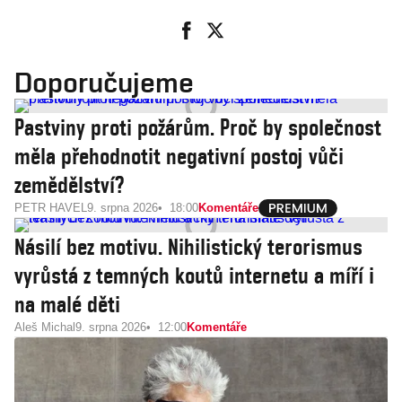
Doporučujeme
Pastviny proti požárům. Proč by společnost
měla přehodnotit negativní postoj vůči
zemědělství?
PETR HAVEL
9. srpna 2026
18:00
Komentáře
Násilí bez motivu. Nihilistický terorismus
vyrůstá z temných koutů internetu a míří i
na malé děti
Aleš Michal
9. srpna 2026
12:00
Komentáře