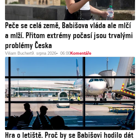
Peče se celá země, Babišova vláda ale mlčí
a mlží. Přitom extrémy počasí jsou trvalými
problémy Česka
Viliam Buchert
9. srpna 2026
06:00
Komentáře
Hra o letiště. Proč by se Babišovi hodilo dát