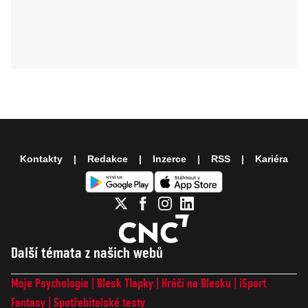
Kontakty
Redakce
Inzerce
RSS
Kariéra
Další témata z našich webů
Moje Psychologie
Blesk Tlapky
Hráči na Blesku
iSport
Fantasy
Spotřebitelské testy