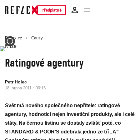
Předplatné
Reflex.cz
Causy
Ratingové agentury
Petr Holec
·
18. srpna 2011
00:15
Svět má nového společného nepřítele: ratingové
agentury, hodnotící nejen investiční produkty, ale i celé
státy. Na černou listinu se dostaly zvlášť poté, co
STANDARD & POOR’S odebrala jedno ze tří „A“