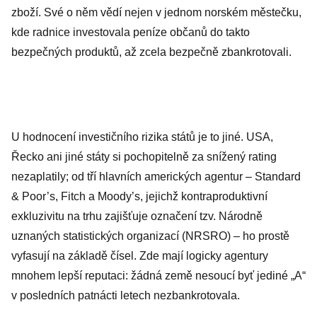
zboží. Své o něm vědí nejen v jednom norském městečku,
kde radnice investovala peníze občanů do takto
bezpečných produktů, až zcela bezpečně zbankrotovali.
U hodnocení investičního rizika států je to jiné. USA,
Řecko ani jiné státy si pochopitelně za snížený rating
nezaplatily; od tří hlavních amerických agentur – Standard
& Poor’s, Fitch a Moody’s, jejichž kontraproduktivní
exkluzivitu na trhu zajišťuje označení tzv. Národně
uznaných statistických organizací (NRSRO) – ho prostě
vyfasují na základě čísel. Zde mají logicky agentury
mnohem lepší reputaci: žádná země nesoucí byť jediné „A“
v posledních patnácti letech nezbankrotovala.