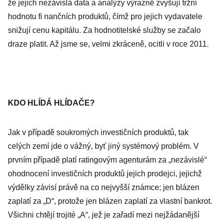
že jejich nezávislá data a analýzy výrazně zvyšují tržní
hodnotu fi nančních produktů, čímž pro jejich vydavatele
snižují cenu kapitálu. Za hodnotitelské služby se začalo
draze platit. Až jsme se, velmi zkráceně, ocitli v roce 2011.
KDO HLÍDÁ HLÍDAČE?
Jak v případě soukromých investičních produktů, tak
celých zemí jde o vážný, byť jiný systémový problém. V
prvním případě platí ratingovým agenturám za „nezávislé“
ohodnocení investičních produktů jejich prodejci, jejichž
výdělky závisí právě na co nejvyšší známce; jen blázen
zaplatí za „D“, protože jen blázen zaplatí za vlastní bankrot.
Všichni chtějí trojité „A“, jež je zařadí mezi nejžádanější