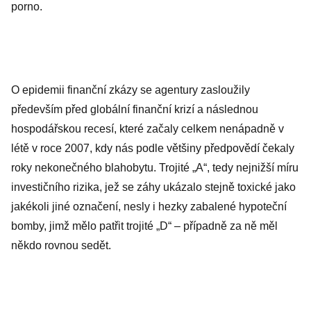
porno.
O epidemii finanční zkázy se agentury zasloužily
především před globální finanční krizí a následnou
hospodářskou recesí, které začaly celkem nenápadně v
létě v roce 2007, kdy nás podle většiny předpovědí čekaly
roky nekonečného blahobytu. Trojité „A“, tedy nejnižší míru
investičního rizika, jež se záhy ukázalo stejně toxické jako
jakékoli jiné označení, nesly i hezky zabalené hypoteční
bomby, jimž mělo patřit trojité „D“ – případně za ně měl
někdo rovnou sedět.