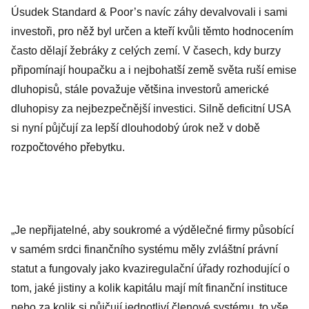
Úsudek Standard & Poor’s navíc záhy devalvovali i sami
investoři, pro něž byl určen a kteří kvůli těmto hodnocením
často dělají žebráky z celých zemí. V časech, kdy burzy
připomínají houpačku a i nejbohatší země světa ruší emise
dluhopisů, stále považuje většina investorů americké
dluhopisy za nejbezpečnější investici. Silně deficitní USA
si nyní půjčují za lepší dlouhodobý úrok než v době
rozpočtového přebytku.
„Je nepřijatelné, aby soukromé a výdělečné firmy působící
v samém srdci finančního systému měly zvláštní právní
statut a fungovaly jako kvaziregulační úřady rozhodující o
tom, jaké jistiny a kolik kapitálu mají mít finanční instituce
nebo za kolik si půjčují jednotliví členové systému, to vše