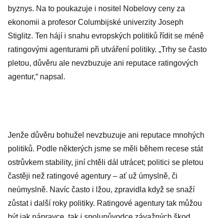
byznys. Na to poukazuje i nositel Nobelovy ceny za
ekonomii a profesor Columbijské univerzity Joseph
Stiglitz. Ten hájí i snahu evropských politiků řídit se méně
ratingovými agenturami při utváření politiky. „Trhy se často
pletou, důvěru ale nevzbuzuje ani reputace ratingových
agentur,“ napsal.
Jenže důvěru bohužel nevzbuzuje ani reputace mnohých
politiků. Podle některých jsme se měli během recese stát
ostrůvkem stability, jiní chtěli dál utrácet; politici se pletou
častěji než ratingové agentury – ať už úmyslně, či
neúmyslně. Navíc často i lžou, zpravidla když se snaží
zůstat i další roky politiky. Ratingové agentury tak můžou
být jak nápravce, tak i spolupůvodce závažných škod.