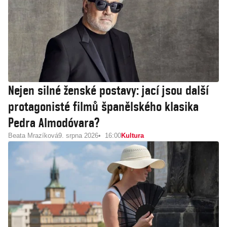
Nejen silné ženské postavy: jací jsou další
protagonisté filmů španělského klasika
Pedra Almodóvara?
Beata Mrazíková
9. srpna 2026
16:00
Kultura