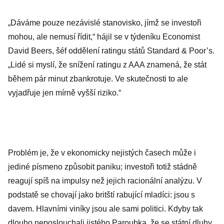
„Dáváme pouze nezávislé stanovisko, jímž se investoři
mohou, ale nemusí řídit,“ hájil se v týdeníku Economist
David Beers, šéf oddělení ratingu států Standard & Poor’s.
„Lidé si myslí, že snížení ratingu z AAA znamená, že stát
během pár minut zbankrotuje. Ve skutečnosti to ale
vyjadřuje jen mírně vyšší riziko.“
Problém je, že v ekonomicky nejistých časech může i
jediné písmeno způsobit paniku; investoři totiž stádně
reagují spíš na impulsy než jejich racionální analýzu. V
podstatě se chovají jako britští rabující mladíci: jsou s
davem. Hlavními viníky jsou ale sami politici. Kdyby tak
dlouho neposlouchali jistého Paroubka, že se státní dluhy