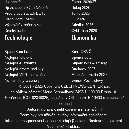
dosáhne?
Fotbal 2026/27
Sjezd sudetských Němců
Hokej 2026
Proč vláda zavádí EET?
Tenis 2026
Padni komu padni
F1 2026
Výpověď z práce vzor
Atletika 2026
Divoký kačer
Cyklistika 2026
Technologie
Ekonomika
SpaceX na burze
Smrt OSVČ
Nejlepší telefony
Spořicí účty
Nejlepší AI zdarma
Superdávka – změny
Nejlepší chytré hodinky
Důchody 2027
Nejlepší VPN – srovnání
Minimální mzda 2027
Netflix filmy a seriály
Senior Pas – slevy
© 2001 - 2026 Copyright
CZECH NEWS CENTER a.s.
se sídlem náměstí Marie Schmolkové 3493/1, 100 00 Praha 10 -
Strašnice, IČO: 02346826, zapsána v OR, sp.zn. B 19490 a dodavatelé
obsahu
Autorská práva k publikovaným materiálům
Podmínky pro užívání služby informační společnosti
Informace o zpracování osobních údajů
Cookies
Nastavení soukromí
Vlastnická struktura