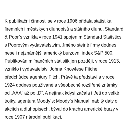
K publikační činnosti se v roce 1906 přidala statistika
firemních i městských dluhopisů a státního dluhu. Standard
& Poor’s vznikla v roce 1941 spojením Standard Statistics
s Poorovým vydavatelstvím. Jméno stejné firmy dodnes
nese i nejznámější americký burzovní index S&P 500.
Publikováním fnančních statistik jen později, v roce 1913,
vzniklo i vydavatelství Johna Knowlese Fitche,
předchůdce agentury Fitch. Právě ta představila v roce
1924 dodnes používané a všeobecně rozšířené známky
od „AAA“ až po „D“. A nejinak kdysi začala i třetí do velké
trojky, agentura Moody’s; Moody’s Manual, nabitý daty o
akciích a dluhopisech, býval do krachu americké burzy v
roce 1907 národní publikací.