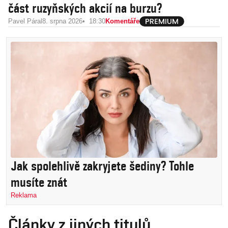
část ruzyňských akcií na burzu?
Pavel Páral
8. srpna 2026
18:30
Komentáře
Jak spolehlivě zakryjete šediny? Tohle
musíte znát
Reklama
Články z jiných titulů