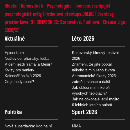
Blesku
Nemovitosti
Psychologika - podcast rozbíjející
psychologické mýty
Fotbalové přestupy ONLINE
Eventový
prostor Level 9
OKTAGON 92: Szabová vs. Pudilová
Chance Liga
2026/27
Aktuálně
Léto 2026
Epicentrum
Karlovarský filmový festival
Neštovice: příznaky, léčba
2026
V čem jezdí Yamal a Mesii?
Znamení, že jste potkali
Kvízy pro seniory
někoho z minulého života
Kalendář úplňků 2026
Astronomické úkazy 2026:
Co je bodycount?
zatmění slunce a další
Jak obléci miminko při
vysokých teplotách?
Jak na dokonalé letní mojito
6 lehkých letních salátů
Politika
Sport 2026
Nová superdávka: kdo na ní
MMA