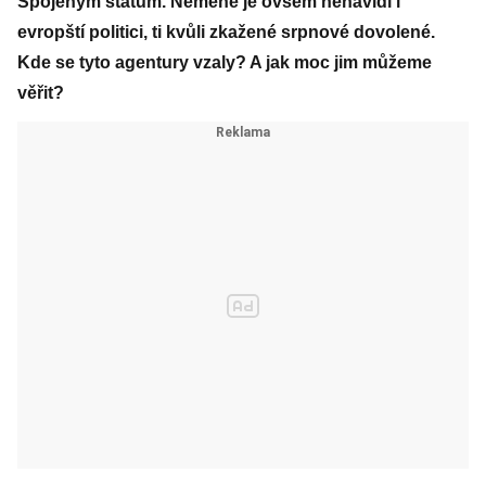
Spojeným státům. Neméně je ovšem nenávidí i
evropští politici, ti kvůli zkažené srpnové dovolené.
Kde se tyto agentury vzaly? A jak moc jim můžeme
věřit?