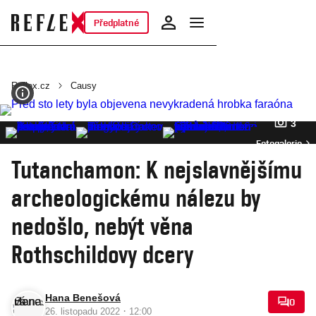
Předplatné
Reflex.cz
Causy
3
Fotogalerie
Tutanchamon: K nejslavnějšímu
archeologickému nálezu by
nedošlo, nebýt věna
Rothschildovy dcery
Hana Benešová
0
·
26. listopadu 2022
12:00