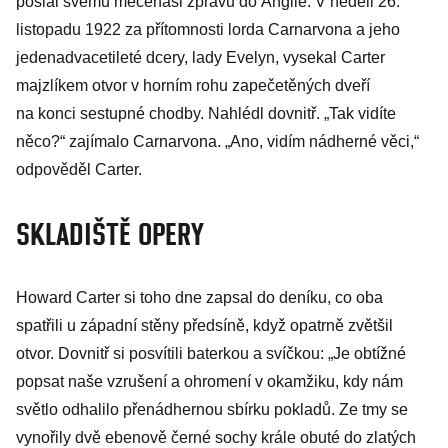
poslal svému mecenáši zprávu do Anglie. V neděli 26.
listopadu 1922 za přítomnosti lorda Carnarvona a jeho
jedenadvacetileté dcery, lady Evelyn, vysekal Carter
majzlíkem otvor v horním rohu zapečetěných dveří
na konci sestupné chodby. Nahlédl dovnitř. „Tak vidíte
něco?“ zajímalo Carnarvona. „Ano, vidím nádherné věci,“
odpověděl Carter.
SKLADIŠTĚ OPERY
Howard Carter si toho dne zapsal do deníku, co oba
spatřili u západní stěny předsíně, když opatrně zvětšil
otvor. Dovnitř si posvítili baterkou a svíčkou: „Je obtížné
popsat naše vzrušení a ohromení v okamžiku, kdy nám
světlo odhalilo přenádhernou sbírku pokladů. Ze tmy se
vynořily dvě ebenově černé sochy krále obuté do zlatých