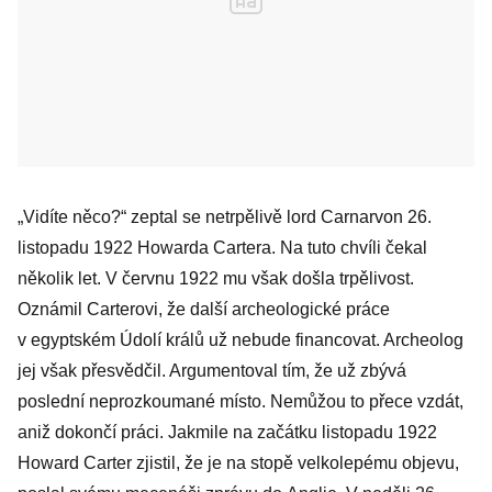
„Vidíte něco?“ zeptal se netrpělivě lord Carnarvon 26.
listopadu 1922 Howarda Cartera. Na tuto chvíli čekal
několik let. V červnu 1922 mu však došla trpělivost.
Oznámil Carterovi, že další archeo­logické práce
v egyptském Údolí králů už nebude financovat. Archeolog
jej však přesvědčil. Argumentoval tím, že už zbývá
poslední neprozkoumané místo. Nemůžou to přece vzdát,
aniž dokončí práci. Jakmile na začátku listopadu 1922
Howard Carter zjistil, že je na stopě velkolepému objevu,