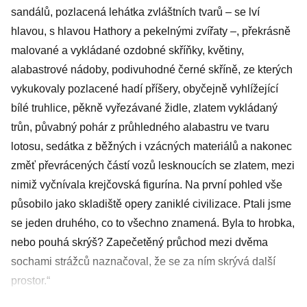
sandálů, pozlacená lehátka zvláštních tvarů – se lví
hlavou, s hlavou Hathory a pekelnými zvířaty –, překrásně
malované a vykládané ozdobné skříňky, květiny,
alabastrové nádoby, podivuhodné černé skříně, ze kterých
vykukovaly pozlacené hadí příšery, obyčejně vyhlížející
bílé truhlice, pěkně vyřezávané židle, zlatem vykládaný
trůn, půvabný pohár z průhledného alabastru ve tvaru
lotosu, sedátka z běžných i vzácných materiálů a nakonec
změť převrácených částí vozů lesknoucích se zlatem, mezi
nimiž vyčnívala krejčovská figurína. Na první pohled vše
působilo jako skladiště opery zaniklé civilizace. Ptali jsme
se jeden druhého, co to všechno znamená. Byla to hrobka,
nebo pouhá skrýš? Zapečetěný průchod mezi dvěma
sochami strážců naznačoval, že se za ním skrývá další
prostor.“