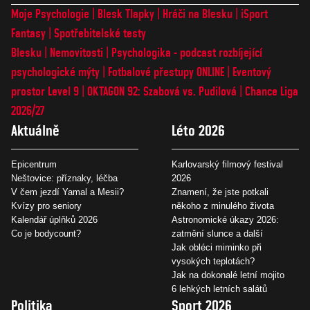
Moje Psychologie
Blesk Tlapky
Hráči na Blesku
iSport
Fantasy
Spotřebitelské testy
Blesku
Nemovitosti
Psychologika - podcast rozbíjející
psychologické mýty
Fotbalové přestupy ONLINE
Eventový
prostor Level 9
OKTAGON 92: Szabová vs. Pudilová
Chance Liga
2026/27
Aktuálně
Léto 2026
Epicentrum
Karlovarský filmový festival
Neštovice: příznaky, léčba
2026
V čem jezdí Yamal a Mesii?
Znamení, že jste potkali
Kvízy pro seniory
někoho z minulého života
Kalendář úplňků 2026
Astronomické úkazy 2026:
Co je bodycount?
zatmění slunce a další
Jak obléci miminko při
vysokých teplotách?
Jak na dokonalé letní mojito
6 lehkých letních salátů
Politika
Sport 2026