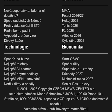
Nová superdávka: kdo na ní
MMA
dosáhne?
Fotbal 2026/27
Sjezd sudetských Němců
Hokej 2026
Proč vláda zavádí EET?
Tenis 2026
Padni komu padni
F1 2026
Výpověď z práce vzor
Atletika 2026
Divoký kačer
Cyklistika 2026
Technologie
Ekonomika
SpaceX na burze
Smrt OSVČ
Nejlepší telefony
Spořicí účty
Nejlepší AI zdarma
Superdávka – změny
Nejlepší chytré hodinky
Důchody 2027
Nejlepší VPN – srovnání
Minimální mzda 2027
Netflix filmy a seriály
Senior Pas – slevy
© 2001 - 2026 Copyright
CZECH NEWS CENTER a.s.
se sídlem náměstí Marie Schmolkové 3493/1, 100 00 Praha 10 -
Strašnice, IČO: 02346826, zapsána v OR, sp.zn. B 19490 a dodavatelé
obsahu
Autorská práva k publikovaným materiálům