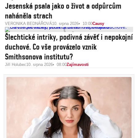
Jesenská psala jako o život a odpůrcům
naháněla strach
VERONIKA BEDNÁŘOVÁ
10. srpna 2026
10:00
Causy
Šlechtické intriky, podivná závěť i nepokojní
duchové. Co vše provázelo vznik
Smithsonova institutu?
Jiří Holubec
10. srpna 2026
08:00
Zajímavosti