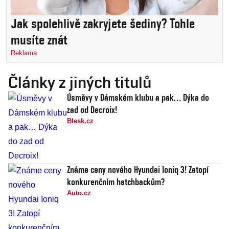
Jak spolehlivě zakryjete šediny? Tohle
musíte znát
Reklama
Články z jiných titulů
Úsměvy v Dámském klubu a pak… Dýka do
zad od Decroix!
Blesk.cz
Známe ceny nového Hyundai Ioniq 3! Zatopí
konkurenčním hatchbackům?
Auto.cz