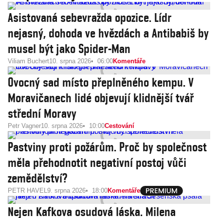
Asistovaná sebevražda opozice. Lídr
nejasný, dohoda ve hvězdách a Antibabiš by
musel být jako Spider-Man
Viliam Buchert
10. srpna 2026
06:00
Komentáře
Ovocný sad místo přeplněného kempu. V
Moravičanech lidé objevují klidnější tvář
střední Moravy
Petr Vagner
10. srpna 2026
10:00
Cestování
Pastviny proti požárům. Proč by společnost
měla přehodnotit negativní postoj vůči
zemědělství?
PETR HAVEL
9. srpna 2026
18:00
Komentáře
Nejen Kafkova osudová láska. Milena