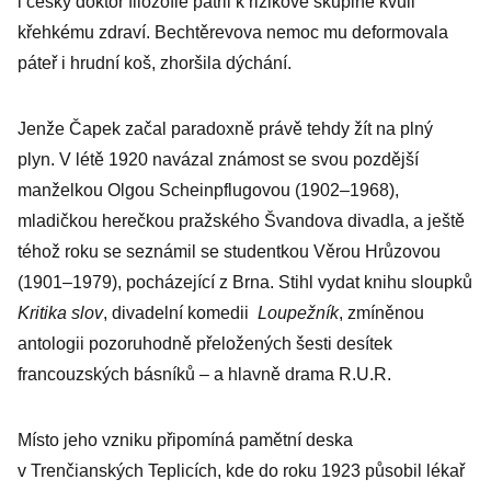
i český doktor filozofie patřil k rizikové skupině kvůli
křehkému zdraví. Bechtěrevova nemoc mu deformovala
páteř i hrudní koš, zhoršila dýchání.
Jenže Čapek začal paradoxně právě tehdy žít na plný
plyn. V létě 1920 navázal známost se svou pozdější
manželkou Olgou Schein­pflugovou (1902–1968),
mladičkou herečkou pražského Švandova divadla, a ještě
téhož roku se seznámil se studentkou Věrou Hrůzovou
(1901–1979), pocházející z Brna. Stihl vydat knihu sloupků
Kritika slov
, divadelní komedii
Loupežník
, zmíněnou
antologii pozoruhodně přeložených šesti desítek
francouzských básníků – a hlavně drama R.U.R.
Místo jeho vzniku připomíná pamětní deska
v Trenčianských Teplicích, kde do roku 1923 působil lékař