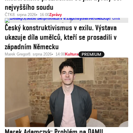
nejvyššího soudu
ČTK
8. srpna 2026
16:00
Zprávy
Český konstruktivismus v exilu. Výstava
ukazuje díla umělců, kteří se prosadili v
západním Německu
Marek Gregor
8. srpna 2026
14:00
Kultura
Marek Adamczyk: Problém na DAMU