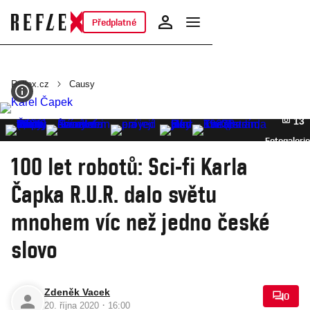
Předplatné
Reflex.cz
Causy
13
Fotogalerie
100 let robotů: Sci-fi Karla
Čapka R.U.R. dalo světu
mnohem víc než jedno české
slovo
Zdeněk Vacek
0
·
20. října 2020
16:00