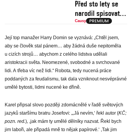
Před sto lety se
narodil spisovatel,
pro nějž bylo
Causy
psaní nutnost
Její top manažer Harry Domin se vyznává: „Chtěl jsem,
aby se člověk stal pánem… aby žádná duše nepitoměla
u cizích strojů… abychom z celého lidstva udělali
aristokracii světa. Neomezené, svobodné a svrchované
lidi. A třeba víc než lidi.“ Robota, tedy nucená práce
poddaných za feudalismu, tak dala vzniknout nesvéprávné
umělé bytosti, lidmi nucené ke dřině.
Karel připsal slovo později zdomácnělé v řadě světových
jazyků staršímu bratru Josefovi: „,Já nevím,‘ řekl autor (
KČ;
pozn. red.
), ,jak mám ty umělé dělníky nazvat. Řekl bych
jim laboři, ale připadá mně to nějak papírové.‘ ,Tak jim