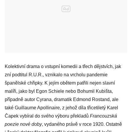
Kolektivní drama o vstupní komedii a třech dějstvích, jak
zní podtitul R.U.R., vznikalo na vrcho­lu pandemie
španělské chřipky. K jejím obětem patřili nejen slavní
malíři, jako byl Egon Schiele nebo Bohumil Kubišta,
případně autor Cyrana, dramatik ­Edmond Rostand, ale
také Guillaume Apol­linaire, z jehož díla třicetiletý ­Karel
Čapek vybíral do svého výboru překladů
Francouzská
poezie nové doby
, vydaného právě v roce 1920. Ostatně