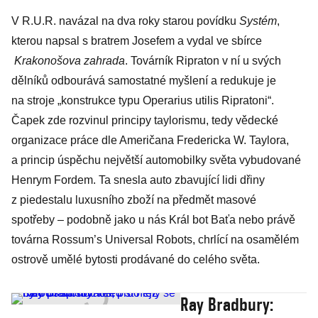
V R.U.R. navázal na dva roky starou povídku
Systém
,
kterou napsal s bratrem Josefem a vydal ve sbírce
Krakonošova zahrada
. Továrník Ripraton v ní u svých
dělníků odbourává samostatné myšlení a redukuje je
na stroje „konstrukce typu Operarius utilis Ripratoni“.
Čapek zde rozvinul principy taylorismu, tedy vědecké
organizace práce dle Američana Fredericka W. Taylora,
a princip úspěchu největší automobilky světa vybudované
Henrym Fordem. Ta snesla auto zbavující lidi dřiny
z piedestalu luxusního zboží na předmět masové
spotřeby – podobně jako u nás Král bot Baťa nebo právě
továrna Rossum’s Universal Robots, chrlící na osamělém
ostrově umělé bytosti prodávané do celého světa.
Ray Bradbury: