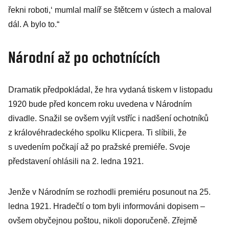
řekni roboti,‘ mumlal malíř se štětcem v ústech a maloval
dál. A bylo to.“
Národní až po ochotnících
Dramatik předpokládal, že hra vydaná tiskem v listopadu
1920 bude před koncem roku uvedena v Národním
divadle. Snažil se ovšem vyjít vstříc i nadšení ochotníků
z královéhradeckého spolku Klicpera. Ti slíbili, že
s uvedením počkají až po pražské premiéře. Svoje
představení ohlásili na 2. ledna 1921.
Jenže v Národním se rozhodli premiéru posunout na 25.
ledna 1921. Hradečtí o tom byli informováni dopisem –
ovšem obyčejnou poštou, nikoli doporučeně. Zřejmě