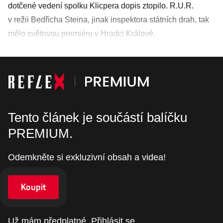
dotčené vedení spolku Klicpera dopis ztopilo. R.U.R.
v režii Bedřicha Steina, jinak inspektora státních drah, tak
mělo světovou premiéru v Hradci Králové.
Tento článek je součástí balíčku
PREMIUM.
Odemkněte si exkluzivní obsah a videa!
Koupit
Už mám předplatné.
Přihlásit se