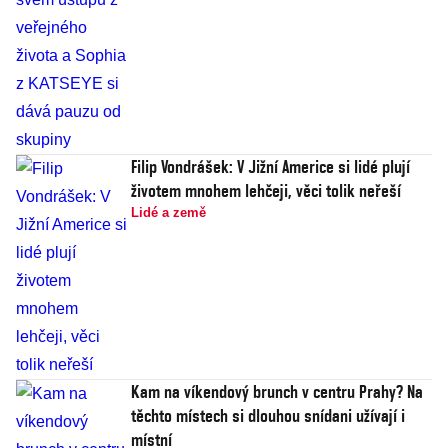
Filip Vondrášek: V Jižní Americe si lidé plují
životem mnohem lehčeji, věci tolik neřeší
Lidé a země
Kam na víkendový brunch v centru Prahy? Na
těchto místech si dlouhou snídani užívají i
místní