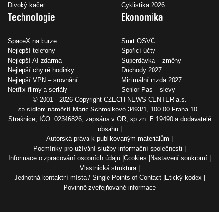
Divoký kačer
Cyklistika 2026
Technologie
Ekonomika
SpaceX na burze
Smrt OSVČ
Nejlepší telefony
Spořicí účty
Nejlepší AI zdarma
Superdávka – změny
Nejlepší chytré hodinky
Důchody 2027
Nejlepší VPN – srovnání
Minimální mzda 2027
Netflix filmy a seriály
Senior Pas – slevy
© 2001 - 2026 Copyright
CZECH NEWS CENTER a.s.
se sídlem náměstí Marie Schmolkové 3493/1, 100 00 Praha 10 -
Strašnice, IČO: 02346826, zapsána v OR, sp.zn. B 19490 a dodavatelé
obsahu
Autorská práva k publikovaným materiálům
Podmínky pro užívání služby informační společnosti
Informace o zpracování osobních údajů
Cookies
Nastavení soukromí
Vlastnická struktura
Jednotná kontaktní místa / Single Points of Contact
Etický kodex
Povinně zveřejňované informace