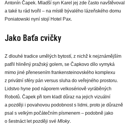
Antonín Čapek. Mladší syn Karel jej zde často navštěvoval
a také tu rád tvořil – na místě bývalého lázeňského domu
Poniatowski nyní stojí Hotel Pax.
Jako Baťa cvičky
Z dlouhé tradice umělých bytostí, z nichž k nejznámějším
patřil hliněný pražský golem, se Čapkovo dílo vymyká
mimo jiné přenesením frankensteinovského komplexu
z privátní sféry pán versus sluha do veřejného prostoru.
Lidstvo hyne pod náporem velkosé­riově vyráběných
Robotů. Čapek při tom kladl důraz na jejich vi­zuální
a později i povahovou podobnost s lidmi, proto je důrazně
psal s velkým počátečním písmenem – podobně jako
o šestnáct let později své
Mloky
.