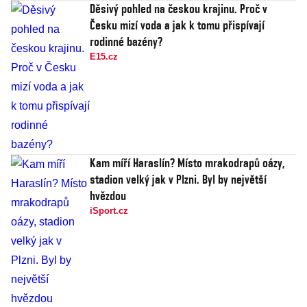
Děsivý pohled na českou krajinu. Proč v
Česku mizí voda a jak k tomu přispívají
rodinné bazény?
E15.cz
Kam míří Haraslín? Místo mrakodrapů oázy,
stadion velký jak v Plzni. Byl by největší
hvězdou
iSport.cz