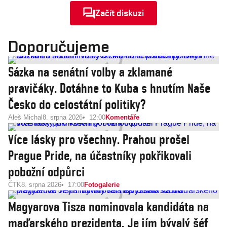
Začít diskuzi
Doporučujeme
Sázka na senátní volby a zklamané
pravičáky. Dotáhne to Kuba s hnutím Naše
Česko do celostátní politiky?
Aleš Michal
8. srpna 2026
12:00
Komentáře
Více lásky pro všechny. Prahou prošel
Prague Pride, na účastníky pokřikovali
pobožní odpůrci
ČTK
8. srpna 2026
17:00
Fotogalerie
Magyarova Tisza nominovala kandidáta na
maďarského prezidenta. Je jím bývalý šéf