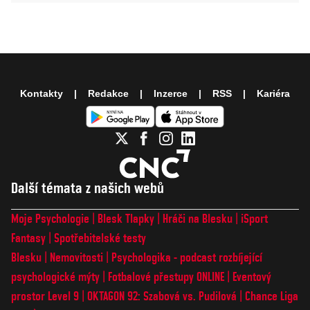
Kontakty
Redakce
Inzerce
RSS
Kariéra
Další témata z našich webů
Moje Psychologie
Blesk Tlapky
Hráči na Blesku
iSport
Fantasy
Spotřebitelské testy
Blesku
Nemovitosti
Psychologika - podcast rozbíjející
psychologické mýty
Fotbalové přestupy ONLINE
Eventový
prostor Level 9
OKTAGON 92: Szabová vs. Pudilová
Chance Liga