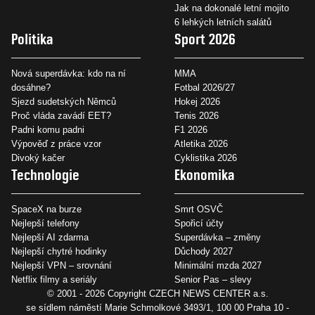
Jak na dokonalé letní mojito
6 lehkých letních salátů
Politika
Sport 2026
Nová superdávka: kdo na ní
MMA
dosáhne?
Fotbal 2026/27
Sjezd sudetských Němců
Hokej 2026
Proč vláda zavádí EET?
Tenis 2026
Padni komu padni
F1 2026
Výpověď z práce vzor
Atletika 2026
Divoký kačer
Cyklistika 2026
Technologie
Ekonomika
SpaceX na burze
Smrt OSVČ
Nejlepší telefony
Spořicí účty
Nejlepší AI zdarma
Superdávka – změny
Nejlepší chytré hodinky
Důchody 2027
Nejlepší VPN – srovnání
Minimální mzda 2027
Netflix filmy a seriály
Senior Pas – slevy
© 2001 - 2026 Copyright
CZECH NEWS CENTER a.s.
se sídlem náměstí Marie Schmolkové 3493/1, 100 00 Praha 10 -