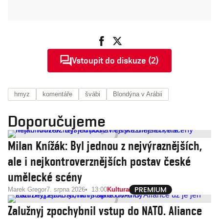
Vstoupit do diskuze (2)
hmyz
komentáře
švábi
Blondýna v Arábii
Doporučujeme
Milan Knížák: Byl jednou z nejvýraznějších,
ale i nejkontroverznějších postav české
umělecké scény
Marek Gregor
7. srpna 2026
13:00
Kultura
Zalužnyj zpochybnil vstup do NATO. Aliance