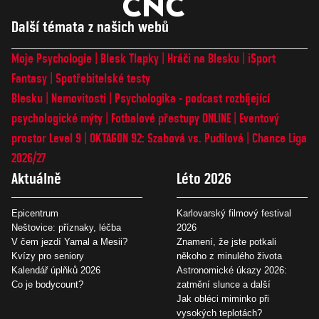
Další témata z našich webů
Moje Psychologie
Blesk Tlapky
Hráči na Blesku
iSport
Fantasy
Spotřebitelské testy
Blesku
Nemovitosti
Psychologika - podcast rozbíjející
psychologické mýty
Fotbalové přestupy ONLINE
Eventový
prostor Level 9
OKTAGON 92: Szabová vs. Pudilová
Chance Liga
2026/27
Aktuálně
Léto 2026
Epicentrum
Karlovarský filmový festival
Neštovice: příznaky, léčba
2026
V čem jezdí Yamal a Mesii?
Znamení, že jste potkali
Kvízy pro seniory
někoho z minulého života
Kalendář úplňků 2026
Astronomické úkazy 2026:
Co je bodycount?
zatmění slunce a další
Jak obléci miminko při
vysokých teplotách?