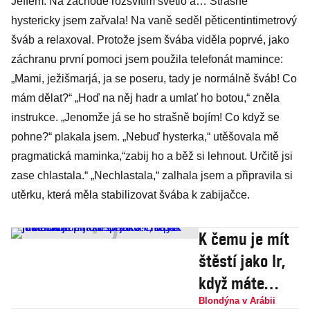
Jeffem. Na záchodě rozsvítím světlo a… Strašně
hystericky jsem zařvala! Na vaně seděl pěticentintimetrový
šváb a relaxoval. Protože jsem švába viděla poprvé, jako
záchranu první pomoci jsem použila telefonát mamince:
„Mami, ježišmarjá, ja se poseru, tady je normálně šváb! Co
mám dělat?“ „Hoď na něj hadr a umlať ho botou,“ zněla
instrukce. „Jenomže já se ho strašně bojím! Co když se
pohne?“ plakala jsem. „Nebuď hysterka,“ utěšovala mě
pragmatická maminka,“zabij ho a běž si lehnout. Určitě jsi
zase chlastala.“ „Nechlastala,“ zalhala jsem a připravila si
utěrku, která měla stabilizovat švába k zabijačce.
K čemu je mít
štěstí jako Ir,
když máte
třídu plnou
Blondýna v Arábii