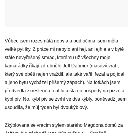
Vůbec jsem rozesmátá nebyla a pod očima jsem měla
velké pytlíky. Z práce mi nebylo ani hej, ani ejhle a v bytě
stále nevyřešený smrad, kterému už všechny moje
kamarádky říkají zdrobněle Jeff Dahmer (masový vrah,
který své oběti nejen vraždil, ale také vařil, řezal a pojídal,
a jeho bytu vycházel příšerný zápach). Na fotkách jsem
předvedla zkreslenou realitu a šla do hospody na pizzu a
kýbl piv. No, kýbl piv se zvrhl ve dva kýbly, poněvadž jsem
usoudila, že můj týden byl dvoukýblový.
Zkýblovaná se vracím stylem starého Magdona domů za