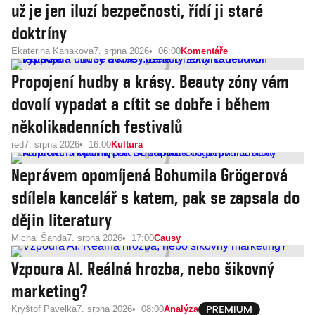
už je jen iluzí bezpečnosti, řídí ji staré
doktríny
Ekaterina Kanakova
7. srpna 2026
06:00
Komentáře
Propojení hudby a krásy. Beauty zóny vám
dovolí vypadat a cítit se dobře i během
několikadenních festivalů
red
7. srpna 2026
16:00
Kultura
Neprávem opomíjená Bohumila Grögerová
sdílela kancelář s katem, pak se zapsala do
dějin literatury
Michal Šanda
7. srpna 2026
17:00
Causy
Vzpoura AI. Reálná hrozba, nebo šikovný
marketing?
Kryštof Pavelka
7. srpna 2026
08:00
Analýza