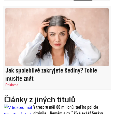
Jak spolehlivě zakryjete šediny? Tohle
musíte znát
Reklama
Články z jiných titulů
V trezoru měl 80 milionů, teď ho policie
obvinila. „Nemám slov,“ říká exšéf Správy