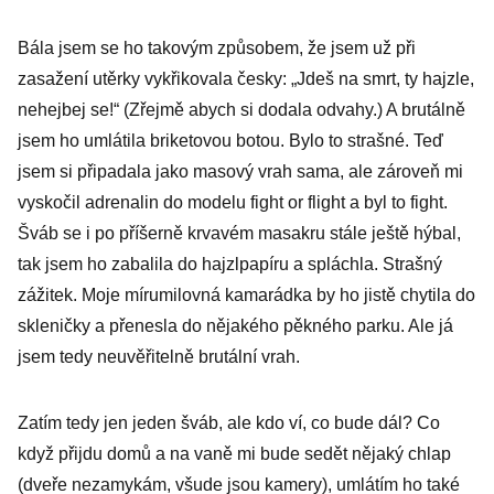
spratků? To
Bála jsem se ho takovým způsobem, že jsem už při
pak jeden
zasažení utěrky vykřikovala česky: „Jdeš na smrt, ty hajzle,
krade jako
nehejbej se!“ (Zřejmě abych si dodala odvahy.) A brutálně
Čech a chlastá
jsem ho umlátila briketovou botou. Bylo to strašné. Teď
jako Dán
jsem si připadala jako masový vrah sama, ale zároveň mi
vyskočil adrenalin do modelu fight or flight a byl to fight.
Šváb se i po příšerně krvavém masakru stále ještě hýbal,
tak jsem ho zabalila do hajzlpapíru a spláchla. Strašný
zážitek. Moje mírumilovná kamarádka by ho jistě chytila do
skleničky a přenesla do nějakého pěkného parku. Ale já
jsem tedy neuvěřitelně brutální vrah.
Zatím tedy jen jeden šváb, ale kdo ví, co bude dál? Co
když přijdu domů a na vaně mi bude sedět nějaký chlap
(dveře nezamykám, všude jsou kamery), umlátím ho také