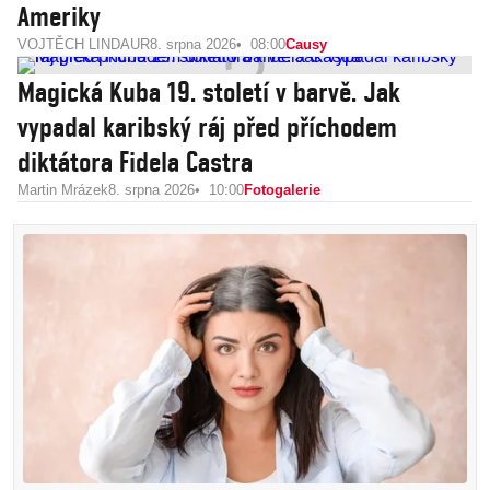
Ameriky
VOJTĚCH LINDAUR
8. srpna 2026
08:00
Causy
Magická Kuba 19. století v barvě. Jak
vypadal karibský ráj před příchodem
diktátora Fidela Castra
Martin Mrázek
8. srpna 2026
10:00
Fotogalerie