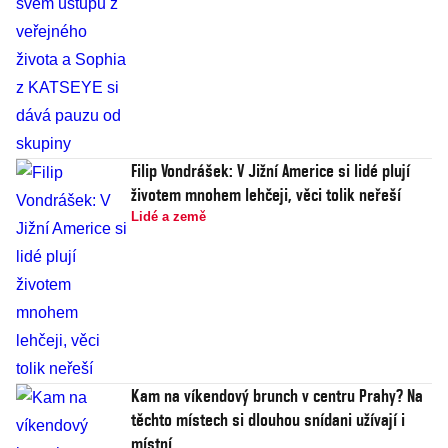
Filip Vondrášek: V Jižní Americe si lidé plují
životem mnohem lehčeji, věci tolik neřeší
Lidé a země
Kam na víkendový brunch v centru Prahy? Na
těchto místech si dlouhou snídani užívají i
místní