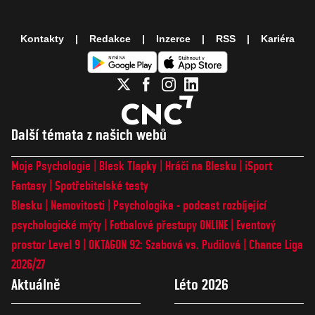
Kontakty
Redakce
Inzerce
RSS
Kariéra
Další témata z našich webů
Moje Psychologie
Blesk Tlapky
Hráči na Blesku
iSport
Fantasy
Spotřebitelské testy
Blesku
Nemovitosti
Psychologika - podcast rozbíjející
psychologické mýty
Fotbalové přestupy ONLINE
Eventový
prostor Level 9
OKTAGON 92: Szabová vs. Pudilová
Chance Liga
2026/27
Aktuálně
Léto 2026