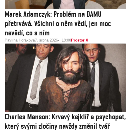
Marek Adamczyk: Problém na DAMU
přetrvává. Všichni o něm vědí, jen moc
nevědí, co s ním
Pavlína Horáková
7. srpna 2026
18:00
Prostor X
Charles Manson: Krvavý kejklíř a psychopat,
který svými zločiny navždy změnil tvář