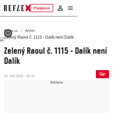
Předplatné
Reflex.cz
Archív
Zelený Raoul č. 1115 - Dalík není
Dalík
0
·
22. září 2016
00:15