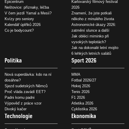
Epicentrum
Karlovarský filmový festival
Neštovice: příznaky, léčba
2026
V čem jezdí Yamal a Mesii?
Znamení, že jste potkali
Kvízy pro seniory
někoho z minulého života
Kalendář úplňků 2026
Astronomické úkazy 2026:
Co je bodycount?
zatmění slunce a další
Jak obléci miminko při
vysokých teplotách?
Jak na dokonalé letní mojito
6 lehkých letních salátů
Politika
Sport 2026
Nová superdávka: kdo na ní
MMA
dosáhne?
Fotbal 2026/27
Sjezd sudetských Němců
Hokej 2026
Proč vláda zavádí EET?
Tenis 2026
Padni komu padni
F1 2026
Výpověď z práce vzor
Atletika 2026
Divoký kačer
Cyklistika 2026
Technologie
Ekonomika