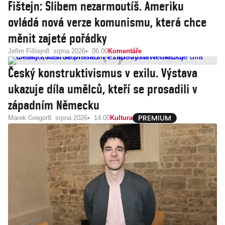
Fištejn: Slibem nezarmoutíš. Ameriku
ovládá nová verze komunismu, která chce
měnit zajeté pořádky
Jefim Fištejn
8. srpna 2026
06:00
Komentáře
Český konstruktivismus v exilu. Výstava
ukazuje díla umělců, kteří se prosadili v
západním Německu
Marek Gregor
8. srpna 2026
14:00
Kultura