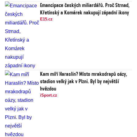
Emancipace českých miliardářů. Proč Strnad,
Křetínský a Komárek nakupují západní ikony
E15.cz
Kam míří Haraslín? Místo mrakodrapů oázy,
stadion velký jak v Plzni. Byl by největší
hvězdou
iSport.cz