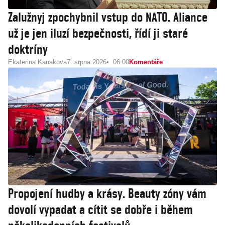
Zalužnyj zpochybnil vstup do NATO. Aliance
už je jen iluzí bezpečnosti, řídí ji staré
doktríny
Ekaterina Kanakova
7. srpna 2026
06:00
Komentáře
Propojení hudby a krásy. Beauty zóny vám
dovolí vypadat a cítit se dobře i během