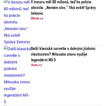
V trezoru měl 80 milionů, teď ho policie
obvinila. „Nemám slov,“ říká exšéf Správy
železnic
Blesk.cz
Další klasická corvette s dobrými jízdními
vlastnostmi? Mitsuoka znovu využije
legendární MX-5
Auto.cz