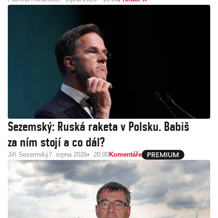
Sezemský: Ruská raketa v Polsku. Babiš
za ním stojí a co dál?
Jiří Sezemský
7. srpna 2026
20:00
Komentáře