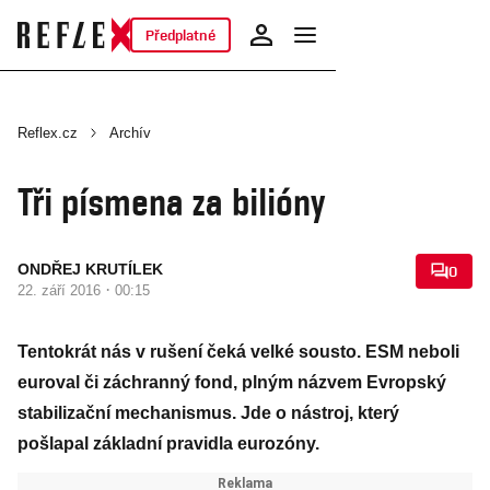
Předplatné
Reflex.cz
Archív
Tři písmena za bilióny
ONDŘEJ KRUTÍLEK
0
·
22. září 2016
00:15
Tentokrát nás v rušení čeká velké sousto. ESM neboli
euroval či záchranný fond, plným názvem Evropský
stabilizační mechanismus. Jde o nástroj, který
pošlapal základní pravidla eurozóny.