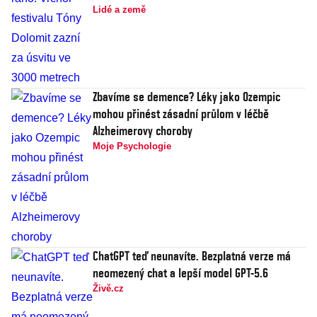
Lidé a země
Zbavíme se demence? Léky jako Ozempic
mohou přinést zásadní průlom v léčbě
Alzheimerovy choroby
Moje Psychologie
ChatGPT teď neunavíte. Bezplatná verze má
neomezený chat a lepší model GPT-5.6
Živě.cz