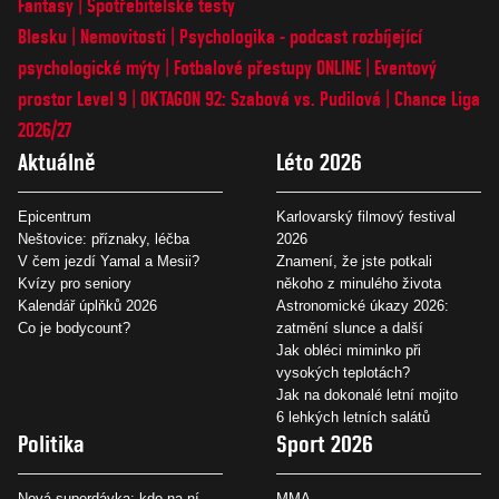
Fantasy
Spotřebitelské testy
Blesku
Nemovitosti
Psychologika - podcast rozbíjející
psychologické mýty
Fotbalové přestupy ONLINE
Eventový
prostor Level 9
OKTAGON 92: Szabová vs. Pudilová
Chance Liga
2026/27
Aktuálně
Léto 2026
Epicentrum
Karlovarský filmový festival
Neštovice: příznaky, léčba
2026
V čem jezdí Yamal a Mesii?
Znamení, že jste potkali
Kvízy pro seniory
někoho z minulého života
Kalendář úplňků 2026
Astronomické úkazy 2026:
Co je bodycount?
zatmění slunce a další
Jak obléci miminko při
vysokých teplotách?
Jak na dokonalé letní mojito
6 lehkých letních salátů
Politika
Sport 2026
Nová superdávka: kdo na ní
MMA