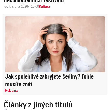
několikadenních festivalů
red
7. srpna 2026
16:00
Kultura
Jak spolehlivě zakryjete šediny? Tohle
musíte znát
Reklama
Články z jiných titulů