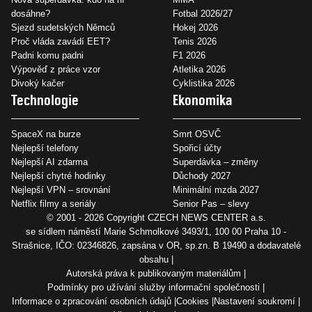
dosáhne?
Fotbal 2026/27
Sjezd sudetských Němců
Hokej 2026
Proč vláda zavádí EET?
Tenis 2026
Padni komu padni
F1 2026
Výpověď z práce vzor
Atletika 2026
Divoký kačer
Cyklistika 2026
Technologie
Ekonomika
SpaceX na burze
Smrt OSVČ
Nejlepší telefony
Spořicí účty
Nejlepší AI zdarma
Superdávka – změny
Nejlepší chytré hodinky
Důchody 2027
Nejlepší VPN – srovnání
Minimální mzda 2027
Netflix filmy a seriály
Senior Pas – slevy
© 2001 - 2026 Copyright
CZECH NEWS CENTER a.s.
se sídlem náměstí Marie Schmolkové 3493/1, 100 00 Praha 10 -
Strašnice, IČO: 02346826, zapsána v OR, sp.zn. B 19490 a dodavatelé
obsahu
Autorská práva k publikovaným materiálům
Podmínky pro užívání služby informační společnosti
Informace o zpracování osobních údajů
Cookies
Nastavení soukromí