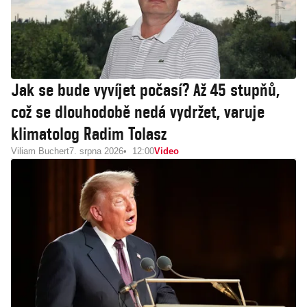
Jak se bude vyvíjet počasí? Až 45 stupňů,
což se dlouhodobě nedá vydržet, varuje
klimatolog Radim Tolasz
Viliam Buchert
7. srpna 2026
12:00
Video