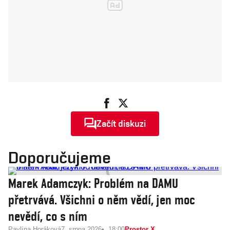
Začít diskuzi
Doporučujeme
Marek Adamczyk: Problém na DAMU
přetrvává. Všichni o něm vědí, jen moc
nevědí, co s ním
Pavlína Horáková
7. srpna 2026
18:00
Prostor X