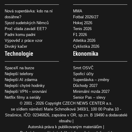
Nová superdávka: kdo na ní
MMA
dosáhne?
Fotbal 2026/27
Sjezd sudetských Němců
Hokej 2026
Proč vláda zavádí EET?
Tenis 2026
Padni komu padni
F1 2026
Výpověď z práce vzor
Atletika 2026
Divoký kačer
Cyklistika 2026
Technologie
Ekonomika
SpaceX na burze
Smrt OSVČ
Nejlepší telefony
Spořicí účty
Nejlepší AI zdarma
Superdávka – změny
Nejlepší chytré hodinky
Důchody 2027
Nejlepší VPN – srovnání
Minimální mzda 2027
Netflix filmy a seriály
Senior Pas – slevy
© 2001 - 2026 Copyright
CZECH NEWS CENTER a.s.
se sídlem náměstí Marie Schmolkové 3493/1, 100 00 Praha 10 -
Strašnice, IČO: 02346826, zapsána v OR, sp.zn. B 19490 a dodavatelé
obsahu
Autorská práva k publikovaným materiálům