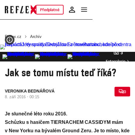
Předplatné
Reflex.cz
Archív
3
Fotogalerie
Jak se tomu místu teď říká?
VERONIKA BEDNÁŘOVÁ
0
·
8. září 2016
00:15
Je slunečné léto roku 2016.
Schůzku s hasičem TIERNACHEM CASSIDYM mám
v New Yorku na bývalém Ground Zeru. Je to místo, kde