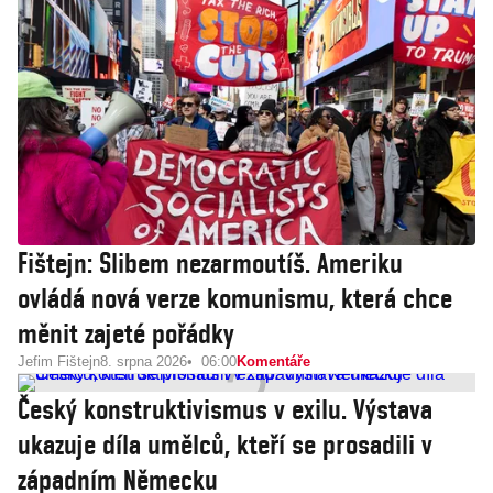
Fištejn: Slibem nezarmoutíš. Ameriku
ovládá nová verze komunismu, která chce
měnit zajeté pořádky
Jefim Fištejn
8. srpna 2026
06:00
Komentáře
Český konstruktivismus v exilu. Výstava
ukazuje díla umělců, kteří se prosadili v
západním Německu