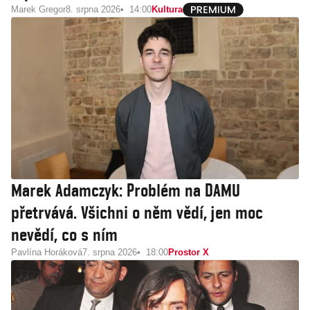
Marek Gregor
8. srpna 2026
14:00
Kultura
Marek Adamczyk: Problém na DAMU
přetrvává. Všichni o něm vědí, jen moc
nevědí, co s ním
Pavlína Horáková
7. srpna 2026
18:00
Prostor X