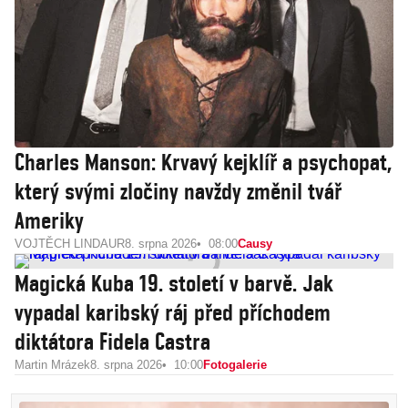
Charles Manson: Krvavý kejklíř a psychopat,
který svými zločiny navždy změnil tvář
Ameriky
VOJTĚCH LINDAUR
8. srpna 2026
08:00
Causy
Magická Kuba 19. století v barvě. Jak
vypadal karibský ráj před příchodem
diktátora Fidela Castra
Martin Mrázek
8. srpna 2026
10:00
Fotogalerie