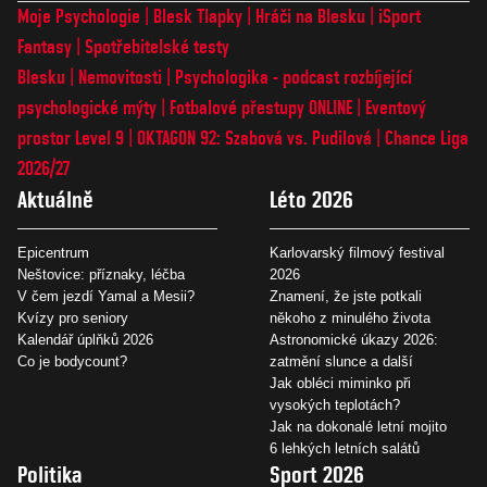
Moje Psychologie
Blesk Tlapky
Hráči na Blesku
iSport
Fantasy
Spotřebitelské testy
Blesku
Nemovitosti
Psychologika - podcast rozbíjející
psychologické mýty
Fotbalové přestupy ONLINE
Eventový
prostor Level 9
OKTAGON 92: Szabová vs. Pudilová
Chance Liga
2026/27
Aktuálně
Léto 2026
Epicentrum
Karlovarský filmový festival
Neštovice: příznaky, léčba
2026
V čem jezdí Yamal a Mesii?
Znamení, že jste potkali
Kvízy pro seniory
někoho z minulého života
Kalendář úplňků 2026
Astronomické úkazy 2026:
Co je bodycount?
zatmění slunce a další
Jak obléci miminko při
vysokých teplotách?
Jak na dokonalé letní mojito
6 lehkých letních salátů
Politika
Sport 2026