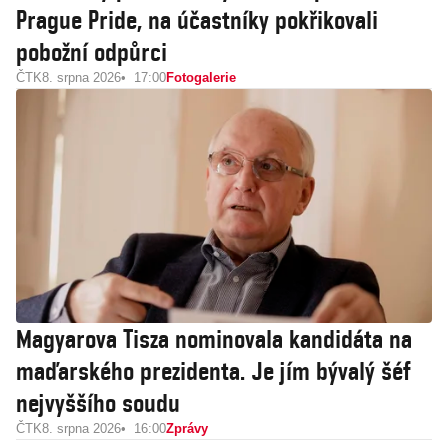
Prague Pride, na účastníky pokřikovali
pobožní odpůrci
ČTK
8. srpna 2026
17:00
Fotogalerie
Magyarova Tisza nominovala kandidáta na
maďarského prezidenta. Je jím bývalý šéf
nejvyššího soudu
ČTK
8. srpna 2026
16:00
Zprávy