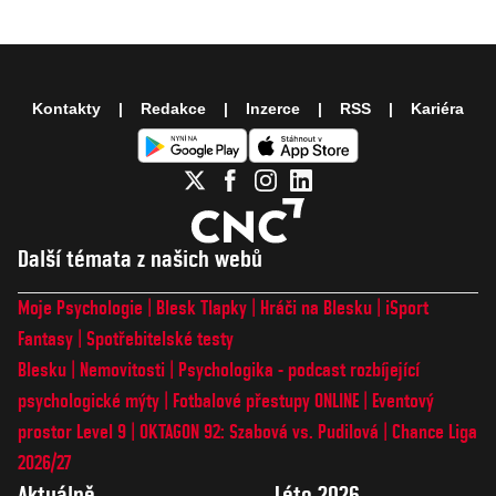
Kontakty
Redakce
Inzerce
RSS
Kariéra
Další témata z našich webů
Moje Psychologie
Blesk Tlapky
Hráči na Blesku
iSport
Fantasy
Spotřebitelské testy
Blesku
Nemovitosti
Psychologika - podcast rozbíjející
psychologické mýty
Fotbalové přestupy ONLINE
Eventový
prostor Level 9
OKTAGON 92: Szabová vs. Pudilová
Chance Liga
2026/27
Aktuálně
Léto 2026