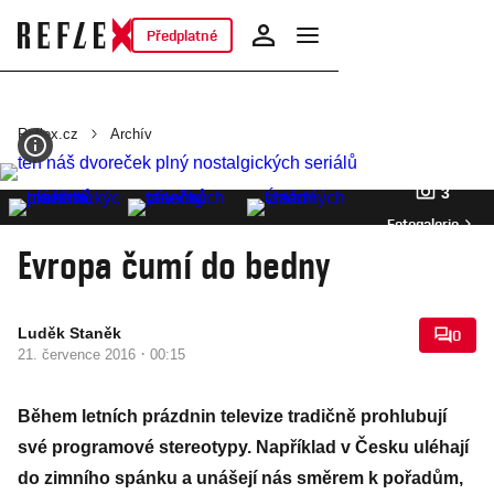
Předplatné
Reflex.cz
Archív
3
Fotogalerie
Evropa čumí do bedny
Luděk Staněk
0
·
21. července 2016
00:15
Během letních prázdnin televize tradičně prohlubují
své programové stereotypy. Například v Česku uléhají
do zimního spánku a unášejí nás směrem k pořadům,