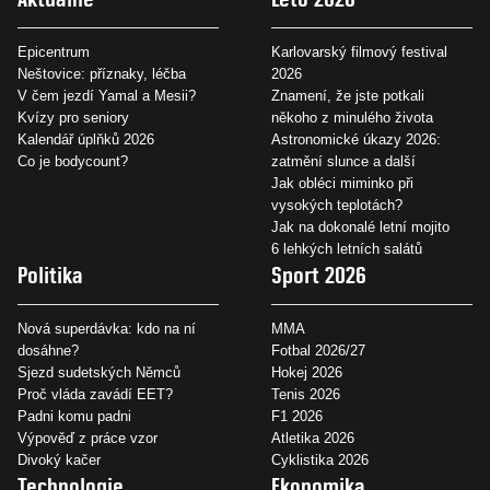
Epicentrum
Karlovarský filmový festival
Neštovice: příznaky, léčba
2026
V čem jezdí Yamal a Mesii?
Znamení, že jste potkali
Kvízy pro seniory
někoho z minulého života
Kalendář úplňků 2026
Astronomické úkazy 2026:
Co je bodycount?
zatmění slunce a další
Jak obléci miminko při
vysokých teplotách?
Jak na dokonalé letní mojito
6 lehkých letních salátů
Politika
Sport 2026
Nová superdávka: kdo na ní
MMA
dosáhne?
Fotbal 2026/27
Sjezd sudetských Němců
Hokej 2026
Proč vláda zavádí EET?
Tenis 2026
Padni komu padni
F1 2026
Výpověď z práce vzor
Atletika 2026
Divoký kačer
Cyklistika 2026
Technologie
Ekonomika