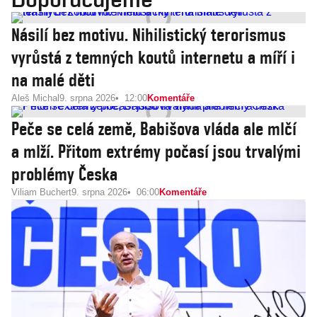
Násilí bez motivu. Nihilistický terorismus
vyrůstá z temných koutů internetu a míří i
na malé děti
Aleš Michal
9. srpna 2026
12:00
Komentáře
Peče se celá země, Babišova vláda ale mlčí
a mlží. Přitom extrémy počasí jsou trvalými
problémy Česka
Viliam Buchert
9. srpna 2026
06:00
Komentáře