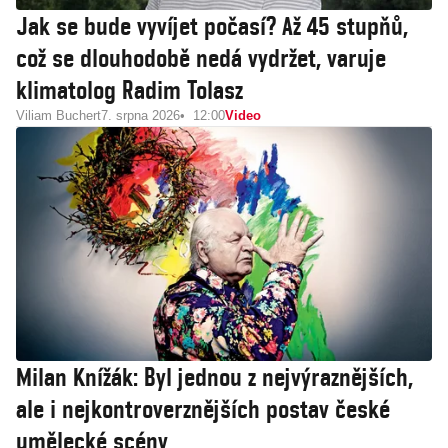
Jak se bude vyvíjet počasí? Až 45 stupňů,
což se dlouhodobě nedá vydržet, varuje
klimatolog Radim Tolasz
Viliam Buchert
7. srpna 2026
12:00
Video
Milan Knížák: Byl jednou z nejvýraznějších,
ale i nejkontroverznějších postav české
umělecké scény