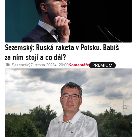
Sezemský: Ruská raketa v Polsku. Babiš
za ním stojí a co dál?
Jiří Sezemský
7. srpna 2026
20:00
Komentáře