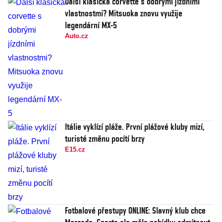
Další klasická corvette s dobrými jízdními
vlastnostmi? Mitsuoka znovu využije
legendární MX-5
Auto.cz
Itálie vyklízí pláže. První plážové kluby mizí,
turisté změnu pocítí brzy
E15.cz
Fotbalové přestupy ONLINE: Slavný klub chce