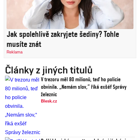
Jak spolehlivě zakryjete šediny? Tohle
musíte znát
Reklama
Články z jiných titulů
V trezoru měl 80 milionů, teď ho policie
obvinila. „Nemám slov,“ říká exšéf Správy
železnic
Blesk.cz