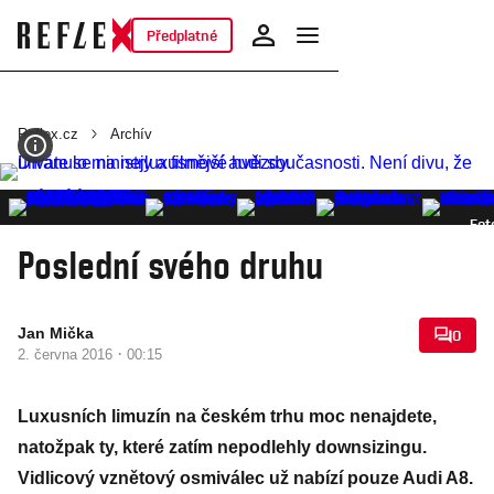
Předplatné
Reflex.cz
Archív
Fot
Poslední svého druhu
Jan Mička
0
·
2. června 2016
00:15
Luxusních limuzín na českém trhu moc nenajdete,
natožpak ty, které zatím nepodlehly downsizingu.
Vidlicový vznětový osmiválec už nabízí pouze Audi A8.