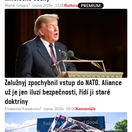
Marek Gregor
7. srpna 2026
13:00
Kultura
Zalužnyj zpochybnil vstup do NATO. Aliance
už je jen iluzí bezpečnosti, řídí ji staré
doktríny
Ekaterina Kanakova
7. srpna 2026
06:00
Komentáře