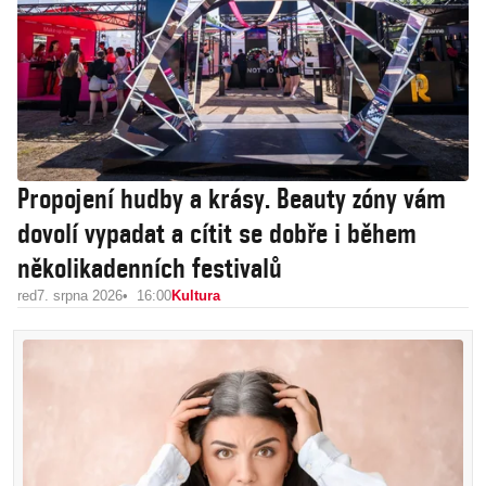
Propojení hudby a krásy. Beauty zóny vám
dovolí vypadat a cítit se dobře i během
několikadenních festivalů
red
7. srpna 2026
16:00
Kultura