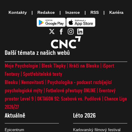
Kontakty
Redakce
Inzerce
RSS
Kariéra
Další témata z našich webů
Moje Psychologie
Blesk Tlapky
Hráči na Blesku
iSport
Fantasy
Spotřebitelské testy
Blesku
Nemovitosti
Psychologika - podcast rozbíjející
psychologické mýty
Fotbalové přestupy ONLINE
Eventový
prostor Level 9
OKTAGON 92: Szabová vs. Pudilová
Chance Liga
2026/27
Aktuálně
Léto 2026
Epicentrum
Karlovarský filmový festival