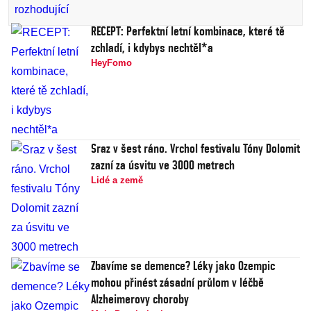
RECEPT: Perfektní letní kombinace, které tě
zchladí, i kdybys nechtěl*a
HeyFomo
Sraz v šest ráno. Vrchol festivalu Tóny Dolomit
zazní za úsvitu ve 3000 metrech
Lidé a země
Zbavíme se demence? Léky jako Ozempic
mohou přinést zásadní průlom v léčbě
Alzheimerovy choroby