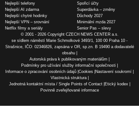
Nejlepší telefony
Spořicí účty
Nejlepší AI zdarma
Superdávka – změny
Nejlepší chytré hodinky
Důchody 2027
Nejlepší VPN – srovnání
Minimální mzda 2027
Netflix filmy a seriály
Senior Pas – slevy
© 2001 - 2026 Copyright
CZECH NEWS CENTER a.s.
se sídlem náměstí Marie Schmolkové 3493/1, 100 00 Praha 10 -
Strašnice, IČO: 02346826, zapsána v OR, sp.zn. B 19490 a dodavatelé
obsahu
Autorská práva k publikovaným materiálům
Podmínky pro užívání služby informační společnosti
Informace o zpracování osobních údajů
Cookies
Nastavení soukromí
Vlastnická struktura
Jednotná kontaktní místa / Single Points of Contact
Etický kodex
Povinně zveřejňované informace