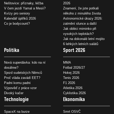
Neštovice: příznaky, léčba
2026
V čem jezdí Yamal a Mesii?
Znamení, že jste potkali
Kvízy pro seniory
někoho z minulého života
Kalendář úplňků 2026
Astronomické úkazy 2026:
Co je bodycount?
zatmění slunce a další
Jak obléci miminko při
vysokých teplotách?
Jak na dokonalé letní mojito
6 lehkých letních salátů
Politika
Sport 2026
Nová superdávka: kdo na ní
MMA
dosáhne?
Fotbal 2026/27
Sjezd sudetských Němců
Hokej 2026
Proč vláda zavádí EET?
Tenis 2026
Padni komu padni
F1 2026
Výpověď z práce vzor
Atletika 2026
Divoký kačer
Cyklistika 2026
Technologie
Ekonomika
SpaceX na burze
Smrt OSVČ