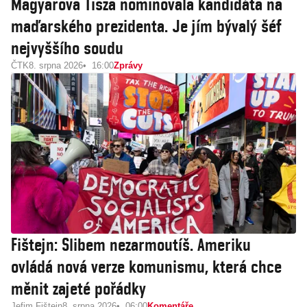
Magyarova Tisza nominovala kandidáta na
maďarského prezidenta. Je jím bývalý šéf
nejvyššího soudu
ČTK
8. srpna 2026
16:00
Zprávy
Fištejn: Slibem nezarmoutíš. Ameriku
ovládá nová verze komunismu, která chce
měnit zajeté pořádky
Jefim Fištejn
8. srpna 2026
06:00
Komentáře