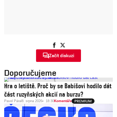
Začít diskuzi
Doporučujeme
Hra o letiště. Proč by se Babišovi hodilo dát
část ruzyňských akcií na burzu?
Pavel Páral
8. srpna 2026
18:30
Komentáře