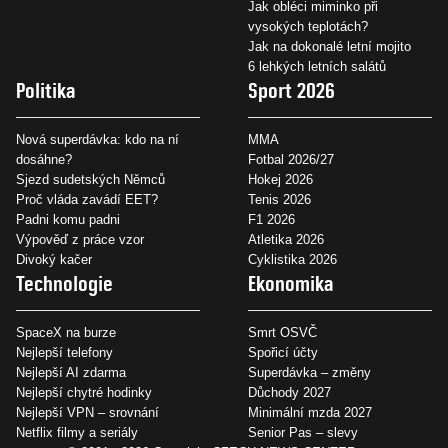
Jak obléci miminko při
vysokých teplotách?
Jak na dokonalé letní mojito
6 lehkých letních salátů
Politika
Sport 2026
Nová superdávka: kdo na ní
MMA
dosáhne?
Fotbal 2026/27
Sjezd sudetských Němců
Hokej 2026
Proč vláda zavádí EET?
Tenis 2026
Padni komu padni
F1 2026
Výpověď z práce vzor
Atletika 2026
Divoký kačer
Cyklistika 2026
Technologie
Ekonomika
SpaceX na burze
Smrt OSVČ
Nejlepší telefony
Spořicí účty
Nejlepší AI zdarma
Superdávka – změny
Nejlepší chytré hodinky
Důchody 2027
Nejlepší VPN – srovnání
Minimální mzda 2027
Netflix filmy a seriály
Senior Pas – slevy