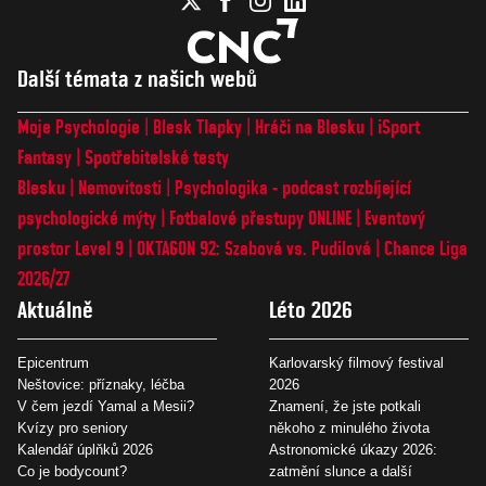
Další témata z našich webů
Moje Psychologie
Blesk Tlapky
Hráči na Blesku
iSport
Fantasy
Spotřebitelské testy
Blesku
Nemovitosti
Psychologika - podcast rozbíjející
psychologické mýty
Fotbalové přestupy ONLINE
Eventový
prostor Level 9
OKTAGON 92: Szabová vs. Pudilová
Chance Liga
2026/27
Aktuálně
Léto 2026
Epicentrum
Karlovarský filmový festival
Neštovice: příznaky, léčba
2026
V čem jezdí Yamal a Mesii?
Znamení, že jste potkali
Kvízy pro seniory
někoho z minulého života
Kalendář úplňků 2026
Astronomické úkazy 2026:
Co je bodycount?
zatmění slunce a další