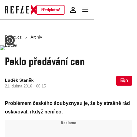
Předplatné
Reflex.cz
Archív
Peklo předávání cen
Luděk Staněk
0
·
21. dubna 2016
00:15
Problémem českého šoubyznysu je, že by strašně rád
oslavoval, i když není co.