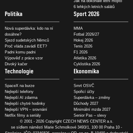
Jak na dokonalé letní mojito
6 lehkých letních salátů
Politika
Sport 2026
Nová superdávka: kdo na ní
MMA
dosáhne?
Fotbal 2026/27
Sjezd sudetských Němců
Hokej 2026
Proč vláda zavádí EET?
Tenis 2026
Padni komu padni
F1 2026
Výpověď z práce vzor
Atletika 2026
Divoký kačer
Cyklistika 2026
Technologie
Ekonomika
SpaceX na burze
Smrt OSVČ
Nejlepší telefony
Spořicí účty
Nejlepší AI zdarma
Superdávka – změny
Nejlepší chytré hodinky
Důchody 2027
Nejlepší VPN – srovnání
Minimální mzda 2027
Netflix filmy a seriály
Senior Pas – slevy
© 2001 - 2026 Copyright
CZECH NEWS CENTER a.s.
se sídlem náměstí Marie Schmolkové 3493/1, 100 00 Praha 10 -