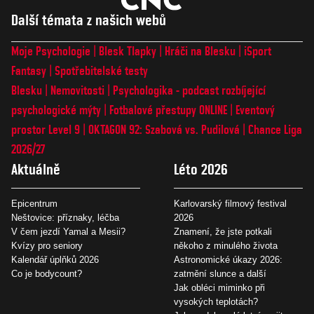
Další témata z našich webů
Moje Psychologie
Blesk Tlapky
Hráči na Blesku
iSport
Fantasy
Spotřebitelské testy
Blesku
Nemovitosti
Psychologika - podcast rozbíjející
psychologické mýty
Fotbalové přestupy ONLINE
Eventový
prostor Level 9
OKTAGON 92: Szabová vs. Pudilová
Chance Liga
2026/27
Aktuálně
Léto 2026
Epicentrum
Karlovarský filmový festival
Neštovice: příznaky, léčba
2026
V čem jezdí Yamal a Mesii?
Znamení, že jste potkali
Kvízy pro seniory
někoho z minulého života
Kalendář úplňků 2026
Astronomické úkazy 2026:
Co je bodycount?
zatmění slunce a další
Jak obléci miminko při
vysokých teplotách?