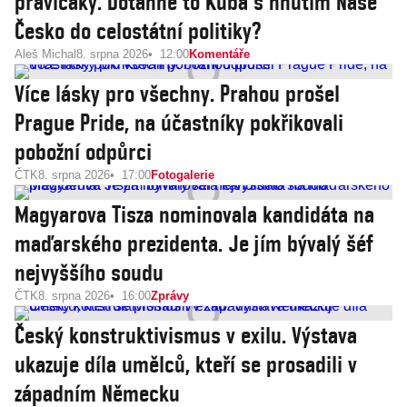
pravičáky. Dotáhne to Kuba s hnutím Naše
Česko do celostátní politiky?
Aleš Michal
8. srpna 2026
12:00
Komentáře
Více lásky pro všechny. Prahou prošel
Prague Pride, na účastníky pokřikovali
pobožní odpůrci
ČTK
8. srpna 2026
17:00
Fotogalerie
Magyarova Tisza nominovala kandidáta na
maďarského prezidenta. Je jím bývalý šéf
nejvyššího soudu
ČTK
8. srpna 2026
16:00
Zprávy
Český konstruktivismus v exilu. Výstava
ukazuje díla umělců, kteří se prosadili v
západním Německu