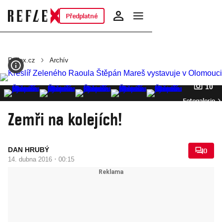
Předplatné
Reflex.cz
Archív
10
Fotogalerie
Zemři na kolejích!
DAN HRUBÝ
0
·
14. dubna 2016
00:15