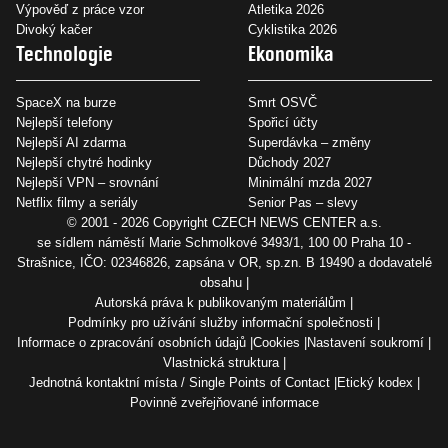
Výpověď z práce vzor
Atletika 2026
Divoký kačer
Cyklistika 2026
Technologie
Ekonomika
SpaceX na burze
Smrt OSVČ
Nejlepší telefony
Spořicí účty
Nejlepší AI zdarma
Superdávka – změny
Nejlepší chytré hodinky
Důchody 2027
Nejlepší VPN – srovnání
Minimální mzda 2027
Netflix filmy a seriály
Senior Pas – slevy
© 2001 - 2026 Copyright
CZECH NEWS CENTER a.s.
se sídlem náměstí Marie Schmolkové 3493/1, 100 00 Praha 10 -
Strašnice, IČO: 02346826, zapsána v OR, sp.zn. B 19490 a dodavatelé
obsahu
Autorská práva k publikovaným materiálům
Podmínky pro užívání služby informační společnosti
Informace o zpracování osobních údajů
Cookies
Nastavení soukromí
Vlastnická struktura
Jednotná kontaktní místa / Single Points of Contact
Etický kodex
Povinně zveřejňované informace