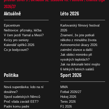
2026/27
Aktuálně
Léto 2026
Epicentrum
Karlovarský filmový festival
Neštovice: příznaky, léčba
2026
V čem jezdí Yamal a Mesii?
Znamení, že jste potkali
Kvízy pro seniory
někoho z minulého života
Kalendář úplňků 2026
Astronomické úkazy 2026:
Co je bodycount?
zatmění slunce a další
Jak obléci miminko při
vysokých teplotách?
Jak na dokonalé letní mojito
6 lehkých letních salátů
Politika
Sport 2026
Nová superdávka: kdo na ní
MMA
dosáhne?
Fotbal 2026/27
Sjezd sudetských Němců
Hokej 2026
Proč vláda zavádí EET?
Tenis 2026
Padni komu padni
F1 2026