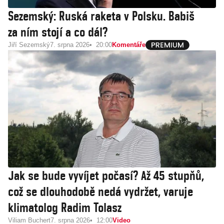
Sezemský: Ruská raketa v Polsku. Babiš
za ním stojí a co dál?
Jiří Sezemský
7. srpna 2026
20:00
Komentáře
Jak se bude vyvíjet počasí? Až 45 stupňů,
což se dlouhodobě nedá vydržet, varuje
klimatolog Radim Tolasz
Viliam Buchert
7. srpna 2026
12:00
Video