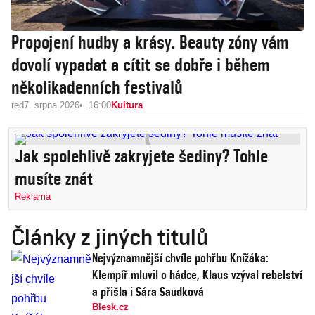
Propojení hudby a krásy. Beauty zóny vám
dovolí vypadat a cítit se dobře i během
několikadenních festivalů
red
7. srpna 2026
16:00
Kultura
Jak spolehlivě zakryjete šediny? Tohle
musíte znát
Reklama
Články z jiných titulů
Nejvýznamnější chvíle pohřbu Knížáka:
Klempíř mluvil o hádce, Klaus vzýval rebelství
a přišla i Sára Saudková
Blesk.cz