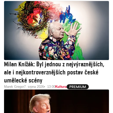
Milan Knížák: Byl jednou z nejvýraznějších,
ale i nejkontroverznějších postav české
umělecké scény
Marek Gregor
7. srpna 2026
13:00
Kultura