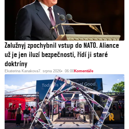
Zalužnyj zpochybnil vstup do NATO. Aliance
už je jen iluzí bezpečnosti, řídí ji staré
doktríny
Ekaterina Kanakova
7. srpna 2026
06:00
Komentáře