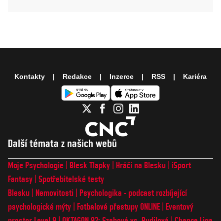
Kontakty
Redakce
Inzerce
RSS
Kariéra
Další témata z našich webů
Moje Psychologie
Blesk Tlapky
Hráči na Blesku
iSport
Fantasy
Spotřebitelské testy
Blesku
Nemovitosti
Psychologika - podcast rozbíjející
psychologické mýty
Fotbalové přestupy ONLINE
Eventový
prostor Level 9
OKTAGON 92: Szabová vs. Pudilová
Chance Liga