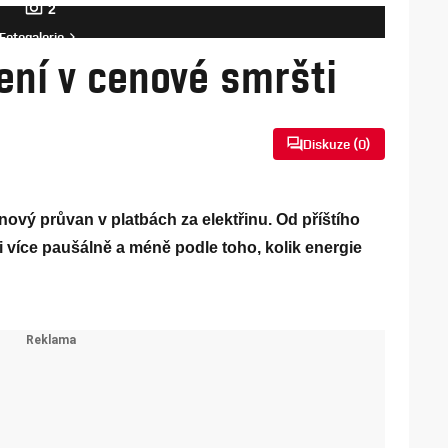
2
Fotogalerie
ení v cenové smršti
Diskuze (
0
)
ový průvan v platbách za elektřinu. Od příštího
i více paušálně a méně podle toho, kolik energie