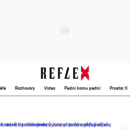
áře
Rozhovory
Video
Padni komu padni
Prostor X