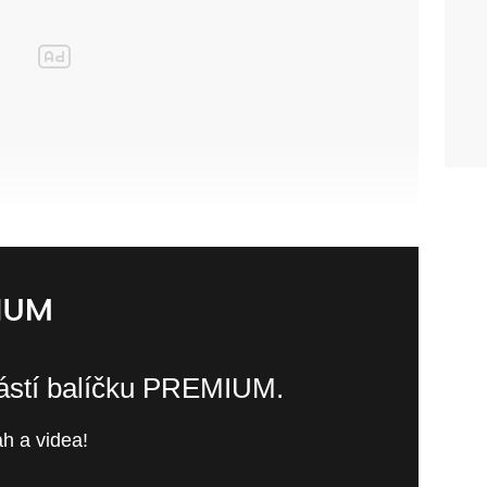
částí balíčku PREMIUM.
h a videa!