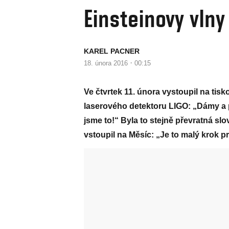
Einsteinovy vlny
KAREL PACNER
·
18. února 2016
00:15
Ve čtvrtek 11. února vystoupil na tis
laserového detektoru LIGO: „Dámy a pá
jsme to!“ Byla to stejně převratná sl
vstoupil na Měsíc: „Je to malý krok pr