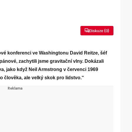
Diskuze (
0
)
kové konferenci ve Washingtonu David Reitze, šéf
nové, zachytili jsme gravitační vlny. Dokázali
ova, jako když Neil Armstrong v červenci 1969
o člověka, ale velký skok pro lidstvo.“