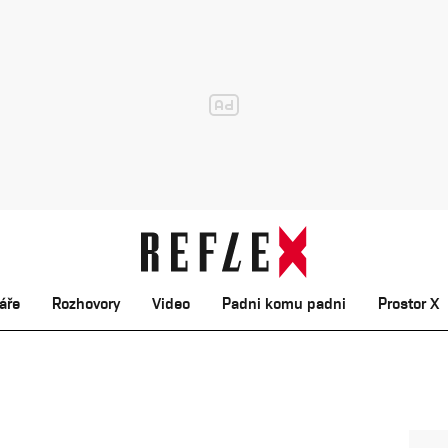
áře
Rozhovory
Video
Padni komu padni
Prostor X