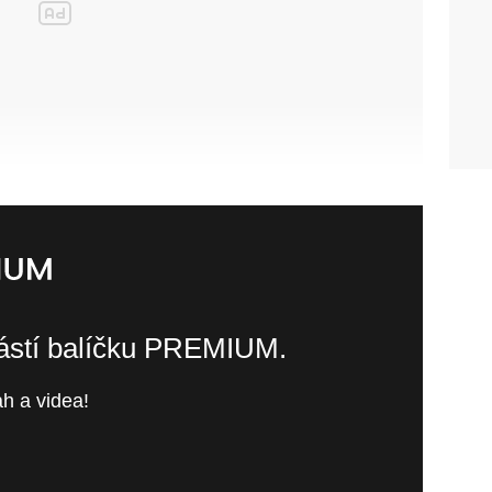
částí balíčku PREMIUM.
h a videa!