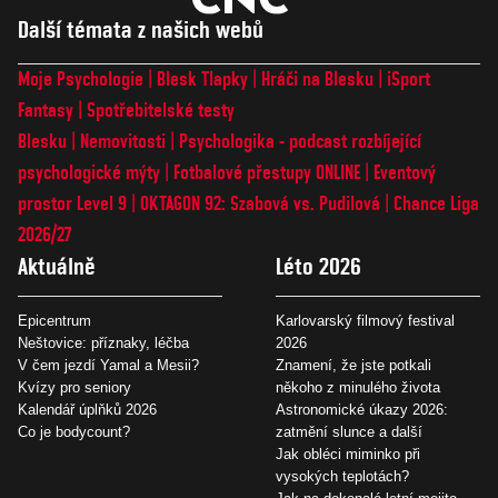
Další témata z našich webů
Moje Psychologie
Blesk Tlapky
Hráči na Blesku
iSport
Fantasy
Spotřebitelské testy
Blesku
Nemovitosti
Psychologika - podcast rozbíjející
psychologické mýty
Fotbalové přestupy ONLINE
Eventový
prostor Level 9
OKTAGON 92: Szabová vs. Pudilová
Chance Liga
2026/27
Aktuálně
Léto 2026
Epicentrum
Karlovarský filmový festival
Neštovice: příznaky, léčba
2026
V čem jezdí Yamal a Mesii?
Znamení, že jste potkali
Kvízy pro seniory
někoho z minulého života
Kalendář úplňků 2026
Astronomické úkazy 2026:
Co je bodycount?
zatmění slunce a další
Jak obléci miminko při
vysokých teplotách?