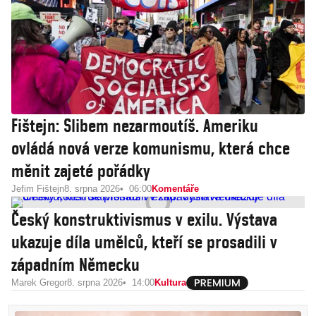
Fištejn: Slibem nezarmoutíš. Ameriku
ovládá nová verze komunismu, která chce
měnit zajeté pořádky
Jefim Fištejn
8. srpna 2026
06:00
Komentáře
Český konstruktivismus v exilu. Výstava
ukazuje díla umělců, kteří se prosadili v
západním Německu
Marek Gregor
8. srpna 2026
14:00
Kultura