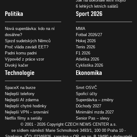
Jak na dokonalé letní mojito
6 lehkých letních salátů
Politika
Sport 2026
Nová superdávka: kdo na ní
MMA
dosáhne?
Fotbal 2026/27
Sjezd sudetských Němců
Hokej 2026
Proč vláda zavádí EET?
Tenis 2026
Padni komu padni
F1 2026
Výpověď z práce vzor
Atletika 2026
Divoký kačer
Cyklistika 2026
Technologie
Ekonomika
SpaceX na burze
Smrt OSVČ
Nejlepší telefony
Spořicí účty
Nejlepší AI zdarma
Superdávka – změny
Nejlepší chytré hodinky
Důchody 2027
Nejlepší VPN – srovnání
Minimální mzda 2027
Netflix filmy a seriály
Senior Pas – slevy
© 2001 - 2026 Copyright
CZECH NEWS CENTER a.s.
se sídlem náměstí Marie Schmolkové 3493/1, 100 00 Praha 10 -
Strašnice, IČO: 02346826, zapsána v OR, sp.zn. B 19490 a dodavatelé