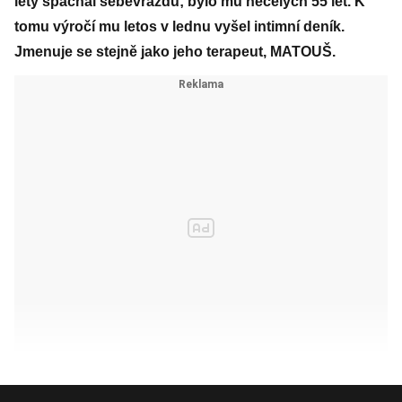
lety spáchal sebevraždu; bylo mu necelých 55 let. K
tomu výročí mu letos v lednu vyšel intimní deník.
Jmenuje se stejně jako jeho terapeut, MATOUŠ.