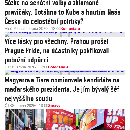
Sázka na senátní volby a zklamané
pravičáky. Dotáhne to Kuba s hnutím Naše
Česko do celostátní politiky?
Aleš Michal
8. srpna 2026
12:00
Komentáře
Více lásky pro všechny. Prahou prošel
Prague Pride, na účastníky pokřikovali
pobožní odpůrci
ČTK
8. srpna 2026
17:00
Fotogalerie
Magyarova Tisza nominovala kandidáta na
maďarského prezidenta. Je jím bývalý šéf
nejvyššího soudu
ČTK
8. srpna 2026
16:00
Zprávy