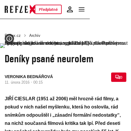
Předplatné
Reflex.cz
Archív
Deníky psané neurolem
VERONIKA BEDNÁŘOVÁ
0
·
11. února 2016
00:15
JIŘÍ CIESLAR (1951 až 2006) měl hrozně rád filmy, a
pokud v nich našel myšlenku, která ho oslovila, rád
snímkům odpouštěl i „zásadní formální nedostatky“,
na nichž současná filmová kritika tak lpí. Před deseti