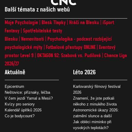
Další témata z našich webů
Moje Psychologie
Blesk Tlapky
Hráči na Blesku
iSport
Fantasy
Spotřebitelské testy
Blesku
Nemovitosti
Psychologika - podcast rozbíjející
psychologické mýty
Fotbalové přestupy ONLINE
Eventový
prostor Level 9
OKTAGON 92: Szabová vs. Pudilová
Chance Liga
2026/27
Aktuálně
Léto 2026
Epicentrum
Karlovarský filmový festival
Neštovice: příznaky, léčba
2026
V čem jezdí Yamal a Mesii?
Znamení, že jste potkali
Kvízy pro seniory
někoho z minulého života
Kalendář úplňků 2026
Astronomické úkazy 2026:
Co je bodycount?
zatmění slunce a další
Jak obléci miminko při
vysokých teplotách?