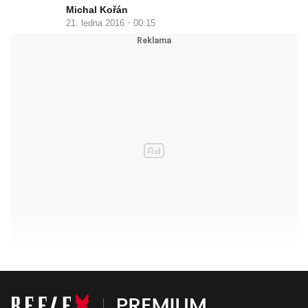
Michal Kořán
·
21. ledna 2016
00:15