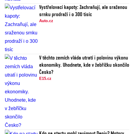
Vystřelovací kapoty: Zachraňují, ale sraženou
srnku prodraží i o 300 tisíc
Auto.cz
V těchto zemích vláda utratí i polovinu výkonu
ekonomiky. Uhodnete, kde v žebříčku skončilo
Česko?
E15.cz
Kdo na startu mohl zaujmout Deniu? Motory