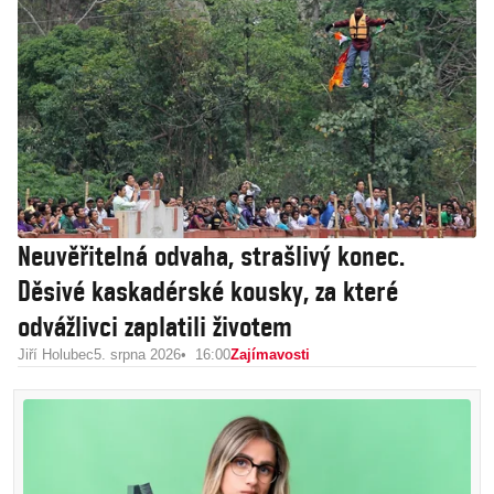
Neuvěřitelná odvaha, strašlivý konec.
Děsivé kaskadérské kousky, za které
odvážlivci zaplatili životem
Jiří Holubec
5. srpna 2026
16:00
Zajímavosti