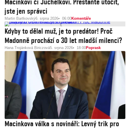
Macinkovi či Juchelkovi. Přestaňte útočit,
jste jen správci
Martin Bartkovský
6. srpna 2026
06:00
Komentáře
Kdyby to dělal muž, je to predátor! Proč
Madonně prochází o 30 let mladší milenci?
Hana Trojánková Biriczová
5. srpna 2026
18:00
Poprask
Macinkova válka s novináři: Levný trik pro