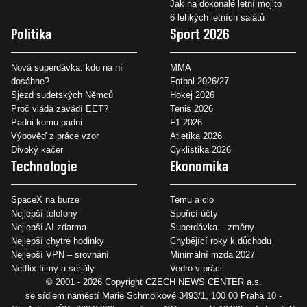
Jak na dokonalé letní mojito
6 lehkých letních salátů
Politika
Sport 2026
Nová superdávka: kdo na ní
MMA
dosáhne?
Fotbal 2026/27
Sjezd sudetských Němců
Hokej 2026
Proč vláda zavádí EET?
Tenis 2026
Padni komu padni
F1 2026
Výpověď z práce vzor
Atletika 2026
Divoký kačer
Cyklistika 2026
Technologie
Ekonomika
SpaceX na burze
Temu a clo
Nejlepší telefony
Spořicí účty
Nejlepší AI zdarma
Superdávka – změny
Nejlepší chytré hodinky
Chybějící roky k důchodu
Nejlepší VPN – srovnání
Minimální mzda 2027
Netflix filmy a seriály
Vedro v práci
© 2001 - 2026 Copyright
CZECH NEWS CENTER a.s.
se sídlem náměstí Marie Schmolkové 3493/1, 100 00 Praha 10 -