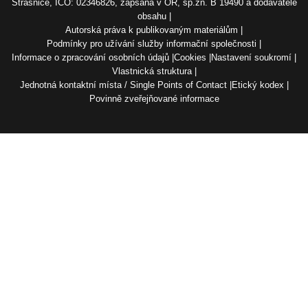
Strašnice, IČO: 02346826, zapsána v OR, sp.zn. B 19490 a dodavatelé
obsahu
Autorská práva k publikovaným materiálům
Podmínky pro užívání služby informační společnosti
Informace o zpracování osobních údajů
Cookies
Nastavení soukromí
Vlastnická struktura
Jednotná kontaktní místa / Single Points of Contact
Etický kodex
Povinně zveřejňované informace