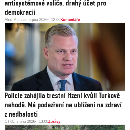
antisystémové voliče, drahý účet pro
demokracii
Aleš Michal
5. srpna 2026
12:00
Komentáře
Policie zahájila trestní řízení kvůli Turkově
nehodě. Má podezření na ublížení na zdraví
z nedbalosti
ČTK
5. srpna 2026
13:00
Zprávy