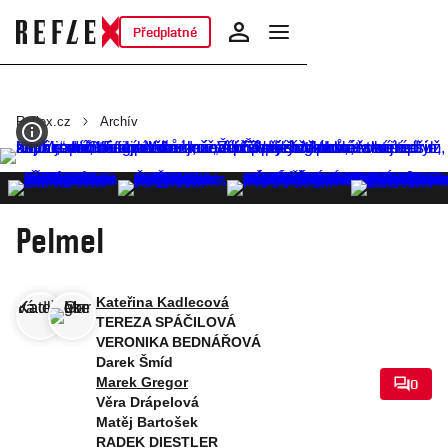
Předplatné
Reflex.cz
Archív
Pelmel
Kateřina Kadlecová
TEREZA SPÁČILOVÁ
VERONIKA BEDNÁŘOVÁ
Darek Šmíd
Marek Gregor
0
Věra Drápelová
Matěj Bartošek
RADEK DIESTLER