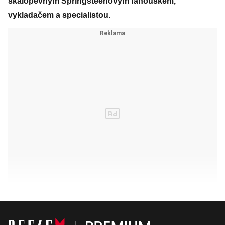
skálopevným Springsteenovým fanouškem,
vykladačem a specialistou.