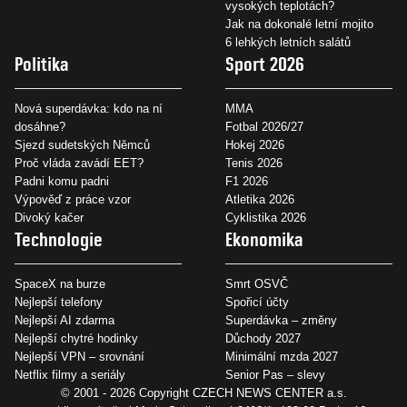
vysokých teplotách?
Jak na dokonalé letní mojito
6 lehkých letních salátů
Politika
Sport 2026
Nová superdávka: kdo na ní
MMA
dosáhne?
Fotbal 2026/27
Sjezd sudetských Němců
Hokej 2026
Proč vláda zavádí EET?
Tenis 2026
Padni komu padni
F1 2026
Výpověď z práce vzor
Atletika 2026
Divoký kačer
Cyklistika 2026
Technologie
Ekonomika
SpaceX na burze
Smrt OSVČ
Nejlepší telefony
Spořicí účty
Nejlepší AI zdarma
Superdávka – změny
Nejlepší chytré hodinky
Důchody 2027
Nejlepší VPN – srovnání
Minimální mzda 2027
Netflix filmy a seriály
Senior Pas – slevy
© 2001 - 2026 Copyright
CZECH NEWS CENTER a.s.