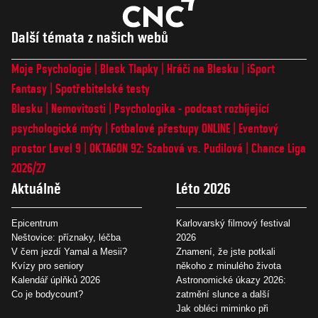
Další témata z našich webů
Moje Psychologie
Blesk Tlapky
Hráči na Blesku
iSport
Fantasy
Spotřebitelské testy
Blesku
Nemovitosti
Psychologika - podcast rozbíjející
psychologické mýty
Fotbalové přestupy ONLINE
Eventový
prostor Level 9
OKTAGON 92: Szabová vs. Pudilová
Chance Liga
2026/27
Aktuálně
Léto 2026
Epicentrum
Karlovarský filmový festival
Neštovice: příznaky, léčba
2026
V čem jezdí Yamal a Mesii?
Znamení, že jste potkali
Kvízy pro seniory
někoho z minulého života
Kalendář úplňků 2026
Astronomické úkazy 2026:
Co je bodycount?
zatmění slunce a další
Jak obléci miminko při