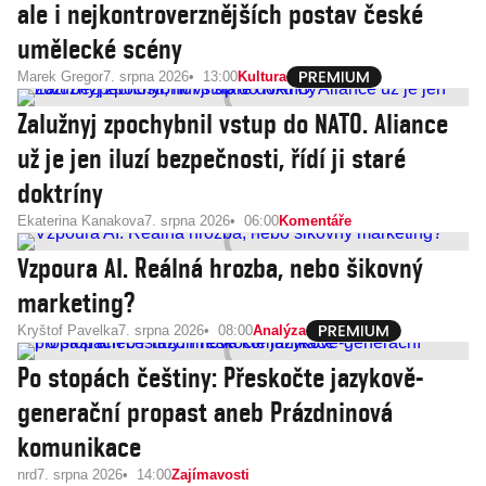
ale i nejkontroverznějších postav české
umělecké scény
Marek Gregor
7. srpna 2026
13:00
Kultura
Zalužnyj zpochybnil vstup do NATO. Aliance
už je jen iluzí bezpečnosti, řídí ji staré
doktríny
Ekaterina Kanakova
7. srpna 2026
06:00
Komentáře
Vzpoura AI. Reálná hrozba, nebo šikovný
marketing?
Kryštof Pavelka
7. srpna 2026
08:00
Analýza
Po stopách češtiny: Přeskočte jazykově-
generační propast aneb Prázdninová
komunikace
nrd
7. srpna 2026
14:00
Zajímavosti