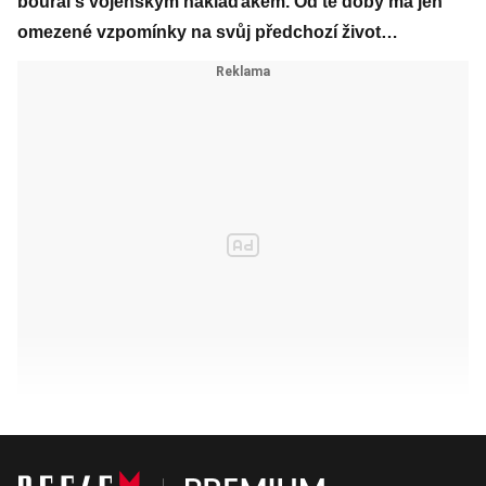
boural s vojenským náklaďákem. Od té doby má jen
omezené vzpomínky na svůj předchozí život…