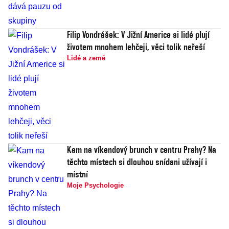
Filip Vondrášek: V Jižní Americe si lidé plují
životem mnohem lehčeji, věci tolik neřeší
Lidé a země
Kam na víkendový brunch v centru Prahy? Na
těchto místech si dlouhou snídani užívají i
místní
Moje Psychologie