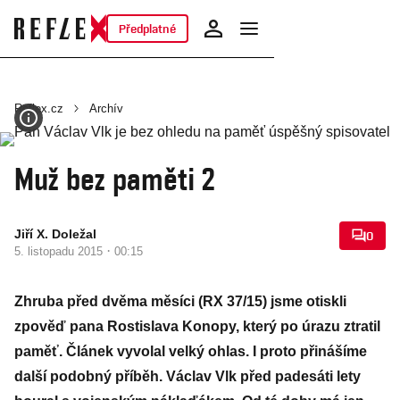
Předplatné
Reflex.cz
Archív
Muž bez paměti 2
Jiří X. Doležal
0
·
5. listopadu 2015
00:15
Zhruba před dvěma měsíci (RX 37/15) jsme otiskli
zpověď pana Rostislava Konopy, který po úrazu ztratil
paměť. Článek vyvolal velký ohlas. I proto přinášíme
další podobný příběh. Václav Vlk před padesáti lety