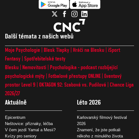
Další témata z našich webů
Moje Psychologie
Blesk Tlapky
Hráči na Blesku
iSport
Fantasy
Spotřebitelské testy
Blesku
Nemovitosti
Psychologika - podcast rozbíjející
psychologické mýty
Fotbalové přestupy ONLINE
Eventový
prostor Level 9
OKTAGON 92: Szabová vs. Pudilová
Chance Liga
2026/27
Aktuálně
Léto 2026
Epicentrum
Karlovarský filmový festival
Neštovice: příznaky, léčba
2026
V čem jezdí Yamal a Mesii?
Znamení, že jste potkali
Kvízy pro seniory
někoho z minulého života