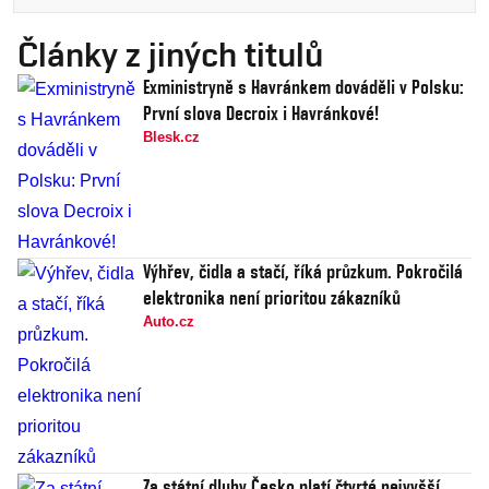
Články z jiných titulů
Exministryně s Havránkem dováděli v Polsku:
První slova Decroix i Havránkové!
Blesk.cz
Výhřev, čidla a stačí, říká průzkum. Pokročilá
elektronika není prioritou zákazníků
Auto.cz
Za státní dluhy Česko platí čtvrté nejvyšší