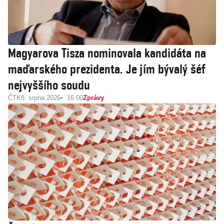
Magyarova Tisza nominovala kandidáta na
maďarského prezidenta. Je jím bývalý šéf
nejvyššího soudu
ČTK
8. srpna 2026
16:00
Zprávy