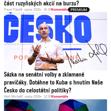
část ruzyňských akcií na burzu?
Pavel Páral
8. srpna 2026
18:30
Komentáře
Sázka na senátní volby a zklamané
pravičáky. Dotáhne to Kuba s hnutím Naše
Česko do celostátní politiky?
Aleš Michal
8. srpna 2026
12:00
Komentáře