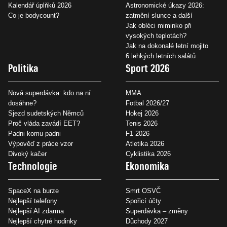
Kalendář úplňků 2026
Astronomické úkazy 2026:
Co je bodycount?
zatmění slunce a další
Jak obléci miminko při
vysokých teplotách?
Jak na dokonalé letní mojito
6 lehkých letních salátů
Politika
Sport 2026
Nová superdávka: kdo na ní
MMA
dosáhne?
Fotbal 2026/27
Sjezd sudetských Němců
Hokej 2026
Proč vláda zavádí EET?
Tenis 2026
Padni komu padni
F1 2026
Výpověď z práce vzor
Atletika 2026
Divoký kačer
Cyklistika 2026
Technologie
Ekonomika
SpaceX na burze
Smrt OSVČ
Nejlepší telefony
Spořicí účty
Nejlepší AI zdarma
Superdávka – změny
Nejlepší chytré hodinky
Důchody 2027