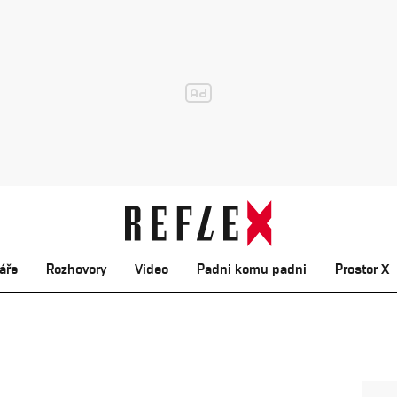
áře
Rozhovory
Video
Padni komu padni
Prostor X