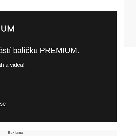
částí balíčku PREMIUM.
h a videa!
 se