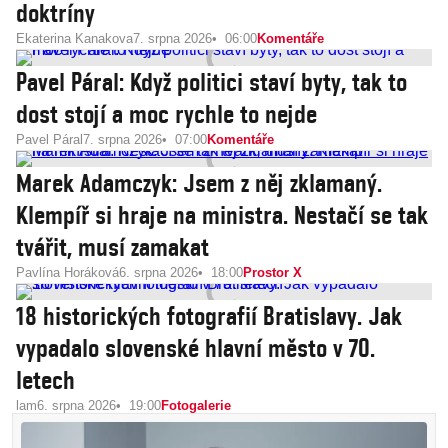
doktríny
Ekaterina Kanakova
7. srpna 2026
06:00
Komentáře
Pavel Páral: Když politici staví byty, tak to
dost stojí a moc rychle to nejde
Pavel Páral
7. srpna 2026
07:00
Komentáře
Marek Adamczyk: Jsem z něj zklamaný.
Klempíř si hraje na ministra. Nestačí se tak
tvářit, musí zamakat
Pavlína Horáková
6. srpna 2026
18:00
Prostor X
18 historických fotografií Bratislavy. Jak
vypadalo slovenské hlavní město v 70.
letech
lam
6. srpna 2026
19:00
Fotogalerie