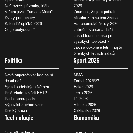
Neštovice: příznaky, léčba
2026
V čem jezdí Yamal a Mesii?
Znamení, že jste potkali
Kvízy pro seniory
někoho z minulého života
Kalendář úplňků 2026
Astronomické úkazy 2026:
Co je bodycount?
zatmění slunce a další
Jak obléci miminko při
vysokých teplotách?
Jak na dokonalé letní mojito
6 lehkých letních salátů
Politika
Sport 2026
Nová superdávka: kdo na ní
MMA
dosáhne?
Fotbal 2026/27
Sjezd sudetských Němců
Hokej 2026
Proč vláda zavádí EET?
Tenis 2026
Padni komu padni
F1 2026
Výpověď z práce vzor
Atletika 2026
Divoký kačer
Cyklistika 2026
Technologie
Ekonomika
SpaceX na burze
Temu a clo