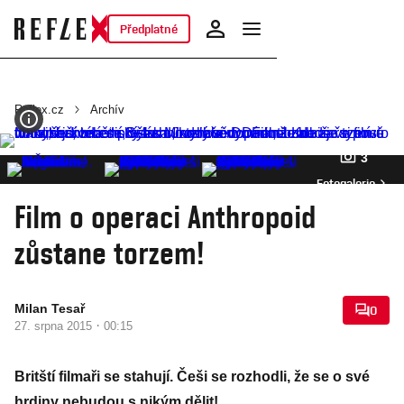
Předplatné
Reflex.cz
Archív
3
Fotogalerie
Film o operaci Anthropoid
zůstane torzem!
Milan Tesař
0
·
27. srpna 2015
00:15
Britští filmaři se stahují. Češi se rozhodli, že se o své
hrdiny nebudou s nikým dělit!