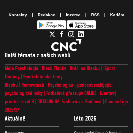
Kontakty
Redakce
Inzerce
RSS
Kariéra
Další témata z našich webů
Moje Psychologie
Blesk Tlapky
Hráči na Blesku
iSport
Fantasy
Spotřebitelské testy
Blesku
Nemovitosti
Psychologika - podcast rozbíjející
psychologické mýty
Fotbalové přestupy ONLINE
Eventový
prostor Level 9
OKTAGON 92: Szabová vs. Pudilová
Chance Liga
2026/27
Aktuálně
Léto 2026
Epicentrum
Karlovarský filmový festival