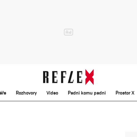
áře
Rozhovory
Video
Padni komu padni
Prostor X