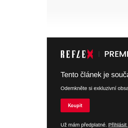
Tento článek je sou
Odemkněte si exkluzivní obsa
Koupit
Už mám předplatné.
Přihlásit