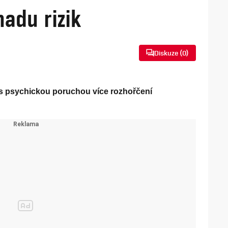
adu rizik
Diskuze (
0
)
 psychickou poruchou více rozhořčení