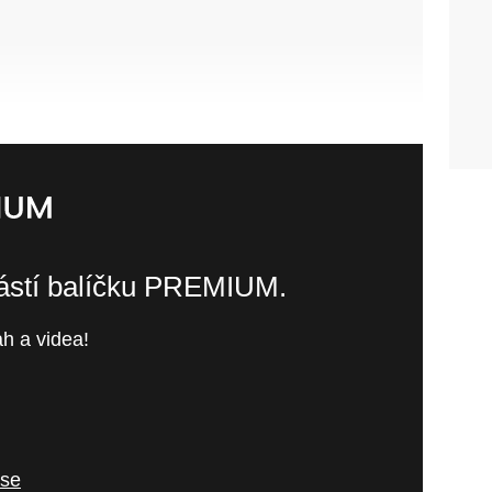
částí balíčku PREMIUM.
h a videa!
 se