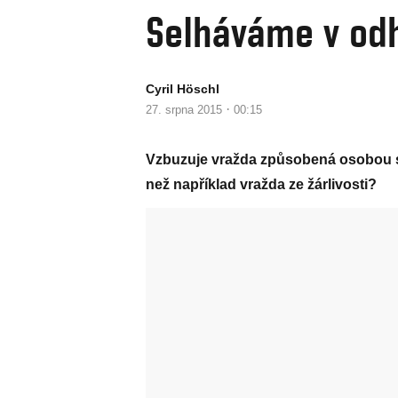
Selháváme v odh
Cyril Höschl
·
27. srpna 2015
00:15
Vzbuzuje vražda způsobená osobou s
než například vražda ze žárlivosti?