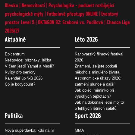
Blesku
Nemovitosti
Psychologika - podcast rozbíjející
psychologické mýty
Fotbalové přestupy ONLINE
Eventový
prostor Level 9
OKTAGON 92: Szabová vs. Pudilová
Chance Liga
2026/27
Aktuálně
Léto 2026
Epicentrum
Karlovarský filmový festival
Neštovice: příznaky, léčba
2026
V čem jezdí Yamal a Mesii?
Znamení, že jste potkali
Kvízy pro seniory
někoho z minulého života
Kalendář úplňků 2026
Astronomické úkazy 2026:
Co je bodycount?
zatmění slunce a další
Jak obléci miminko při
vysokých teplotách?
Jak na dokonalé letní mojito
6 lehkých letních salátů
Politika
Sport 2026
Nová superdávka: kdo na ní
MMA