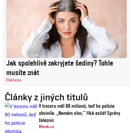
Jak spolehlivě zakryjete šediny? Tohle
musíte znát
Reklama
Články z jiných titulů
V trezoru měl 80 milionů, teď ho policie
obvinila. „Nemám slov,“ říká exšéf Správy
železnic
Blesk.cz