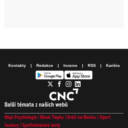
Kontakty
Redakce
Inzerce
RSS
Kariéra
Další témata z našich webů
Moje Psychologie
Blesk Tlapky
Hráči na Blesku
iSport
Fantasy
Spotřebitelské testy