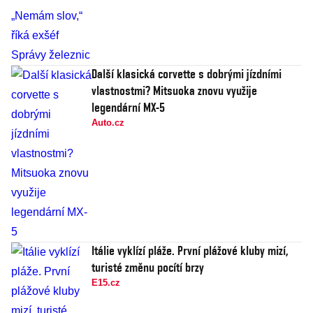
Další klasická corvette s dobrými jízdními
vlastnostmi? Mitsuoka znovu využije
legendární MX-5
Auto.cz
Itálie vyklízí pláže. První plážové kluby mizí,
turisté změnu pocítí brzy
E15.cz