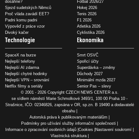
dosáhne?
Fotbal 2026/27
Sjezd sudetských Němců
Hokej 2026
Proč vláda zavádí EET?
Tenis 2026
Padni komu padni
F1 2026
Výpověď z práce vzor
Atletika 2026
Divoký kačer
Cyklistika 2026
Technologie
Ekonomika
SpaceX na burze
Smrt OSVČ
Nejlepší telefony
Spořicí účty
Nejlepší AI zdarma
Superdávka – změny
Nejlepší chytré hodinky
Důchody 2027
Nejlepší VPN – srovnání
Minimální mzda 2027
Netflix filmy a seriály
Senior Pas – slevy
© 2001 - 2026 Copyright
CZECH NEWS CENTER a.s.
se sídlem náměstí Marie Schmolkové 3493/1, 100 00 Praha 10 -
Strašnice, IČO: 02346826, zapsána v OR, sp.zn. B 19490 a dodavatelé
obsahu
Autorská práva k publikovaným materiálům
Podmínky pro užívání služby informační společnosti
Informace o zpracování osobních údajů
Cookies
Nastavení soukromí
Vlastnická struktura