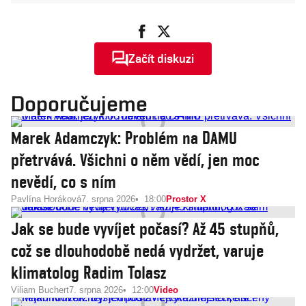
Začít diskuzi
Doporučujeme
Marek Adamczyk: Problém na DAMU
přetrvává. Všichni o něm vědí, jen moc
nevědí, co s ním
Pavlína Horáková
7. srpna 2026
18:00
Prostor X
Jak se bude vyvíjet počasí? Až 45 stupňů,
což se dlouhodobě nedá vydržet, varuje
klimatolog Radim Tolasz
Viliam Buchert
7. srpna 2026
12:00
Video