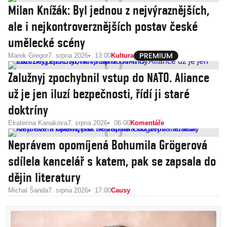
Milan Knížák: Byl jednou z nejvýraznějších,
ale i nejkontroverznějších postav české
umělecké scény
Marek Gregor
7. srpna 2026
13:00
Kultura
Zalužnyj zpochybnil vstup do NATO. Aliance
už je jen iluzí bezpečnosti, řídí ji staré
doktríny
Ekaterina Kanakova
7. srpna 2026
06:00
Komentáře
Neprávem opomíjená Bohumila Grögerová
sdílela kancelář s katem, pak se zapsala do
dějin literatury
Michal Šanda
7. srpna 2026
17:00
Causy