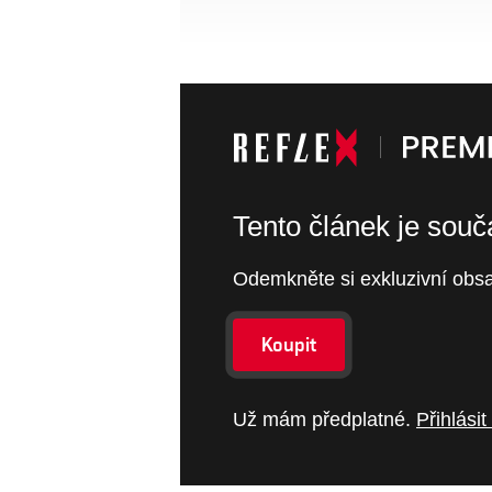
Tento článek je sou
Odemkněte si exkluzivní obsa
Koupit
Už mám předplatné.
Přihlásit