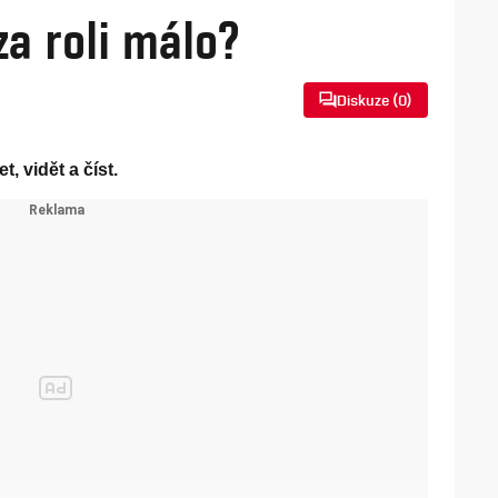
za roli málo?
Diskuze (
0
)
, vidět a číst.