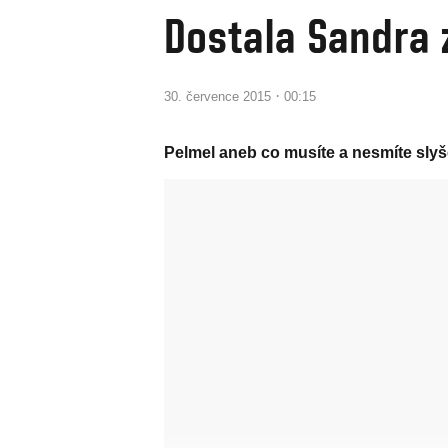
Dostala Sandra 
·
30. července 2015
00:15
Pelmel aneb co musíte a nesmíte slyšet