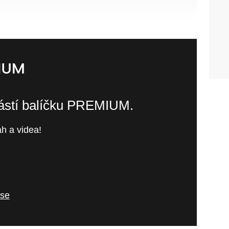
částí balíčku PREMIUM.
h a videa!
 se