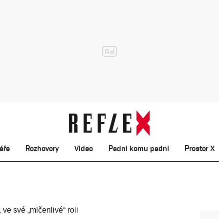
áře
Rozhovory
Video
Padni komu padni
Prostor X