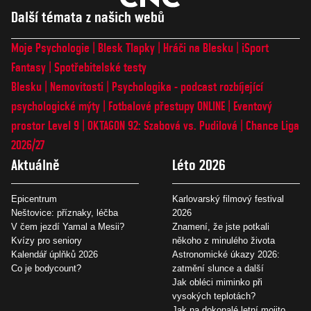
Další témata z našich webů
Moje Psychologie
Blesk Tlapky
Hráči na Blesku
iSport
Fantasy
Spotřebitelské testy
Blesku
Nemovitosti
Psychologika - podcast rozbíjející
psychologické mýty
Fotbalové přestupy ONLINE
Eventový
prostor Level 9
OKTAGON 92: Szabová vs. Pudilová
Chance Liga
2026/27
Aktuálně
Léto 2026
Epicentrum
Karlovarský filmový festival
Neštovice: příznaky, léčba
2026
V čem jezdí Yamal a Mesii?
Znamení, že jste potkali
Kvízy pro seniory
někoho z minulého života
Kalendář úplňků 2026
Astronomické úkazy 2026:
Co je bodycount?
zatmění slunce a další
Jak obléci miminko při
vysokých teplotách?
Jak na dokonalé letní mojito