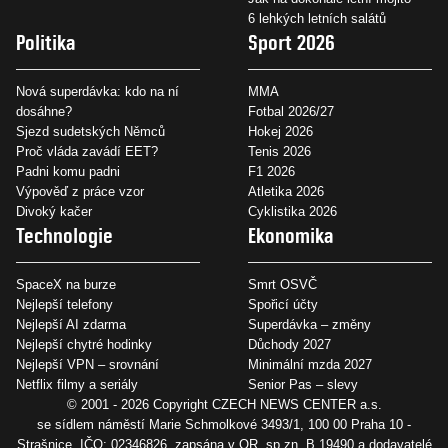
6 lehkých letních salátů
Politika
Sport 2026
Nová superdávka: kdo na ní
MMA
dosáhne?
Fotbal 2026/27
Sjezd sudetských Němců
Hokej 2026
Proč vláda zavádí EET?
Tenis 2026
Padni komu padni
F1 2026
Výpověď z práce vzor
Atletika 2026
Divoký kačer
Cyklistika 2026
Technologie
Ekonomika
SpaceX na burze
Smrt OSVČ
Nejlepší telefony
Spořicí účty
Nejlepší AI zdarma
Superdávka – změny
Nejlepší chytré hodinky
Důchody 2027
Nejlepší VPN – srovnání
Minimální mzda 2027
Netflix filmy a seriály
Senior Pas – slevy
© 2001 - 2026 Copyright
CZECH NEWS CENTER a.s.
se sídlem náměstí Marie Schmolkové 3493/1, 100 00 Praha 10 -
Strašnice, IČO: 02346826, zapsána v OR, sp.zn. B 19490 a dodavatelé