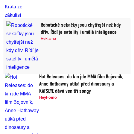
Robotické sekačky jsou chytřejší než kdy
dřív. Řídí je satelity i umělá inteligence
Reklama
Hot Releases: do kin jde MMA film Bojovník,
Anne Hathaway utíká před dinosaury a
KATSEYE dává ven tři songy
HeyFomo