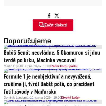
Začít diskuzi
Doporučujeme
Babiš Senát neovládne. S Okamurou si jdou
tvrdě po krku, Macinka vycouval
Martin Bryś
10. srpna 2026
18:00
Padni komu padni
Formule 1 je neobjektivní a nevyvážená,
zrušíme ji, tvrdí Babiš poté, co prezident
fotil závody v Maďarsku
Dominik Landsman
10. srpna 2026
19:00
Divoký kačer