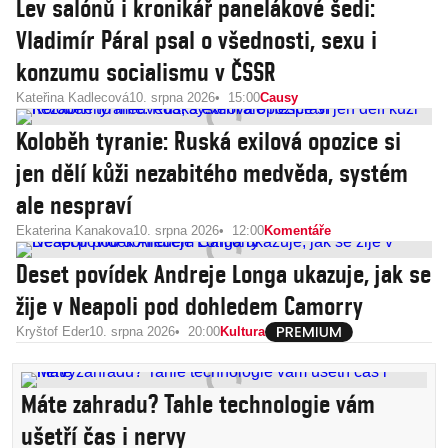
Lev salónů i kronikář panelákové šedi:
Vladimír Páral psal o všednosti, sexu i
konzumu socialismu v ČSSR
Kateřina Kadlecová
10. srpna 2026
15:00
Causy
Koloběh tyranie: Ruská exilová opozice si
jen dělí kůži nezabitého medvěda, systém
ale nespraví
Ekaterina Kanakova
10. srpna 2026
12:00
Komentáře
Deset povídek Andreje Longa ukazuje, jak se
žije v Neapoli pod dohledem Camorry
Kryštof Eder
10. srpna 2026
20:00
Kultura
Máte zahradu? Tahle technologie vám
ušetří čas i nervy