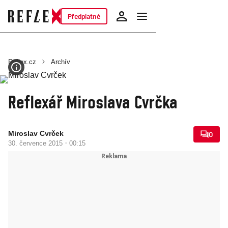
Předplatné
Reflex.cz
Archív
Reflexář Miroslava Cvrčka
Miroslav Cvrček
0
·
30. července 2015
00:15