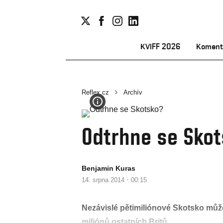
KVIFF 2026
Koment
Reflex.cz
Archív
Odtrhne se Sko
Benjamin Kuras
·
14. srpna 2014
00:15
Nezávislé pětimiliónové Skotsko může
miliónů ostatních Britů.