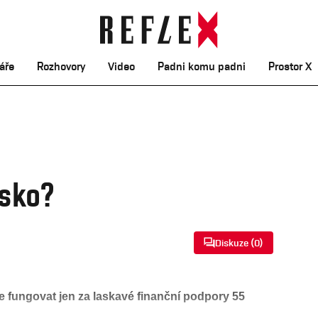
áře
Rozhovory
Video
Padni komu padni
Prostor X
tsko?
Diskuze (
0
)
 fungovat jen za laskavé finanční podpory 55