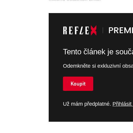
Tento článek je sou
Odemkněte si exkluzivní obsa
Koupit
Už mám předplatné.
Přihlásit