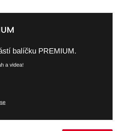
částí balíčku PREMIUM.
h a videa!
 se