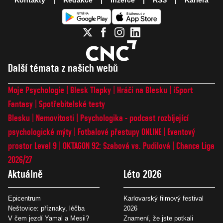
Kontakty
Redakce
Inzerce
RSS
Kariéra
Další témata z našich webů
Moje Psychologie
Blesk Tlapky
Hráči na Blesku
iSport
Fantasy
Spotřebitelské testy
Blesku
Nemovitosti
Psychologika - podcast rozbíjející
psychologické mýty
Fotbalové přestupy ONLINE
Eventový
prostor Level 9
OKTAGON 92: Szabová vs. Pudilová
Chance Liga
2026/27
Aktuálně
Léto 2026
Epicentrum
Karlovarský filmový festival
Neštovice: příznaky, léčba
2026
V čem jezdí Yamal a Mesii?
Znamení, že jste potkali