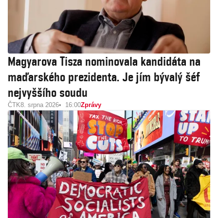
Magyarova Tisza nominovala kandidáta na
maďarského prezidenta. Je jím bývalý šéf
nejvyššího soudu
ČTK
8. srpna 2026
16:00
Zprávy