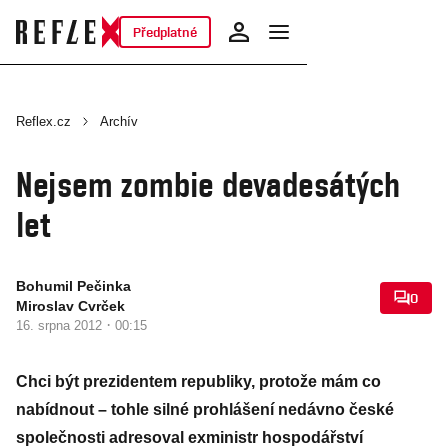
Předplatné
Reflex.cz
Archív
Nejsem zombie devadesátých
let
Bohumil Pečinka
0
Miroslav Cvrček
·
16. srpna 2012
00:15
Chci být prezidentem republiky, protože mám co
nabídnout – tohle silné prohlášení nedávno české
společnosti adresoval exministr hospodářství