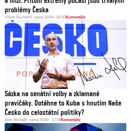
a mlží. Přitom extrémy počasí jsou trvalými
problémy Česka
Viliam Buchert
9. srpna 2026
06:00
Komentáře
Sázka na senátní volby a zklamané
pravičáky. Dotáhne to Kuba s hnutím Naše
Česko do celostátní politiky?
Aleš Michal
8. srpna 2026
12:00
Komentáře