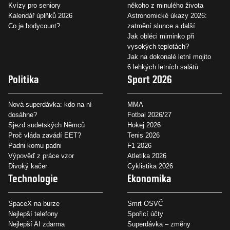
Kvízy pro seniory
někoho z minulého života
Kalendář úplňků 2026
Astronomické úkazy 2026:
Co je bodycount?
zatmění slunce a další
Jak obléci miminko při
vysokých teplotách?
Jak na dokonalé letní mojito
6 lehkých letních salátů
Politika
Sport 2026
Nová superdávka: kdo na ní
MMA
dosáhne?
Fotbal 2026/27
Sjezd sudetských Němců
Hokej 2026
Proč vláda zavádí EET?
Tenis 2026
Padni komu padni
F1 2026
Výpověď z práce vzor
Atletika 2026
Divoký kačer
Cyklistika 2026
Technologie
Ekonomika
SpaceX na burze
Smrt OSVČ
Nejlepší telefony
Spořicí účty
Nejlepší AI zdarma
Superdávka – změny