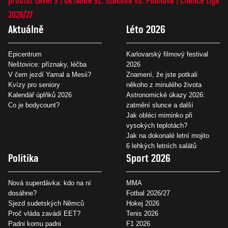
prostor Level 9
OKTAGON 92: Szabová vs. Pudilová
Chance Liga
2026/27
Aktuálně
Léto 2026
Epicentrum
Karlovarský filmový festival
Neštovice: příznaky, léčba
2026
V čem jezdí Yamal a Mesii?
Znamení, že jste potkali
Kvízy pro seniory
někoho z minulého života
Kalendář úplňků 2026
Astronomické úkazy 2026:
Co je bodycount?
zatmění slunce a další
Jak obléci miminko při
vysokých teplotách?
Jak na dokonalé letní mojito
6 lehkých letních salátů
Politika
Sport 2026
Nová superdávka: kdo na ní
MMA
dosáhne?
Fotbal 2026/27
Sjezd sudetských Němců
Hokej 2026
Proč vláda zavádí EET?
Tenis 2026
Padni komu padni
F1 2026