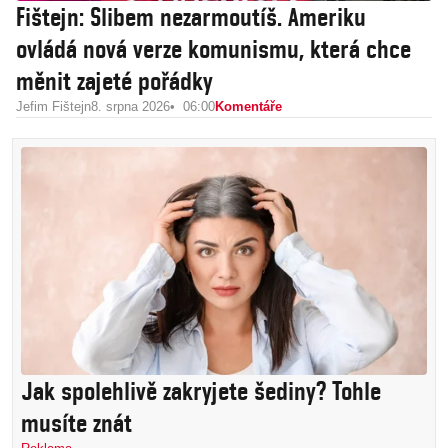
Fištejn: Slibem nezarmoutíš. Ameriku
ovládá nová verze komunismu, která chce
měnit zajeté pořádky
Jefim Fištejn
8. srpna 2026
06:00
Komentáře
Jak spolehlivě zakryjete šediny? Tohle
musíte znát