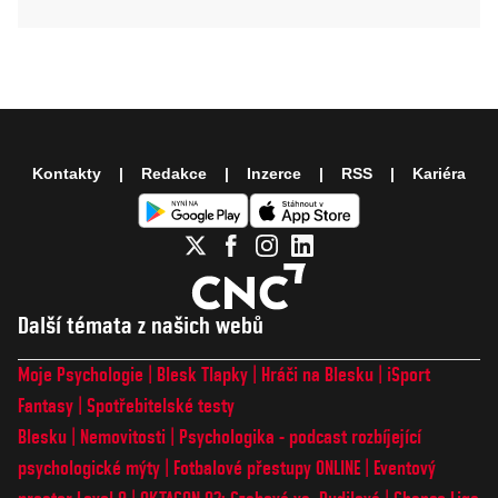
Kontakty
Redakce
Inzerce
RSS
Kariéra
Další témata z našich webů
Moje Psychologie
Blesk Tlapky
Hráči na Blesku
iSport
Fantasy
Spotřebitelské testy
Blesku
Nemovitosti
Psychologika - podcast rozbíjející
psychologické mýty
Fotbalové přestupy ONLINE
Eventový