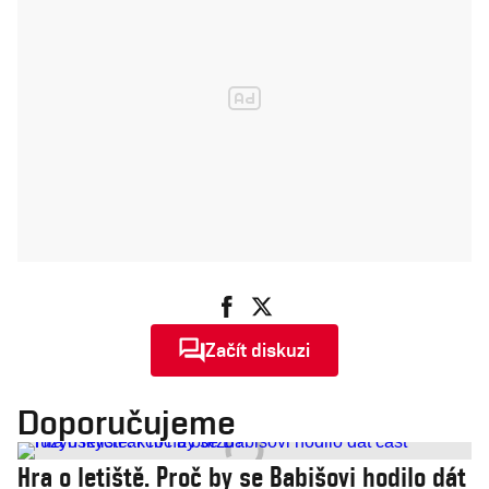
Začít diskuzi
Doporučujeme
Hra o letiště. Proč by se Babišovi hodilo dát