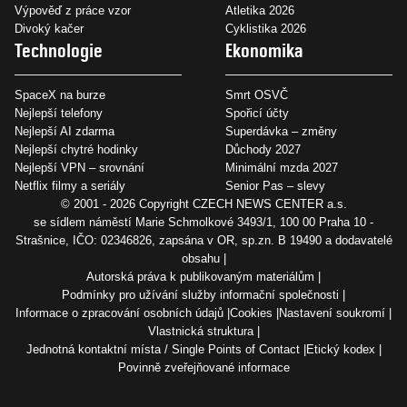
Výpověď z práce vzor
Atletika 2026
Divoký kačer
Cyklistika 2026
Technologie
Ekonomika
SpaceX na burze
Smrt OSVČ
Nejlepší telefony
Spořicí účty
Nejlepší AI zdarma
Superdávka – změny
Nejlepší chytré hodinky
Důchody 2027
Nejlepší VPN – srovnání
Minimální mzda 2027
Netflix filmy a seriály
Senior Pas – slevy
© 2001 - 2026 Copyright
CZECH NEWS CENTER a.s.
se sídlem náměstí Marie Schmolkové 3493/1, 100 00 Praha 10 -
Strašnice, IČO: 02346826, zapsána v OR, sp.zn. B 19490 a dodavatelé
obsahu
Autorská práva k publikovaným materiálům
Podmínky pro užívání služby informační společnosti
Informace o zpracování osobních údajů
Cookies
Nastavení soukromí
Vlastnická struktura
Jednotná kontaktní místa / Single Points of Contact
Etický kodex
Povinně zveřejňované informace