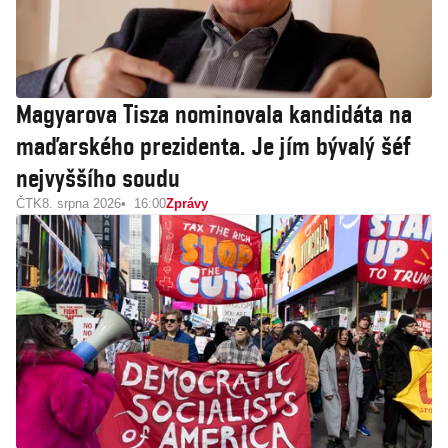
Magyarova Tisza nominovala kandidáta na
maďarského prezidenta. Je jím bývalý šéf
nejvyššího soudu
ČTK
8. srpna 2026
16:00
Zprávy