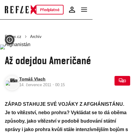
Předplatné
Reflex.cz
Archív
Až odejdou Američané
Tomáš Vlach
0
·
14. července 2011
00:15
ZÁPAD STAHUJE SVÉ VOJÁKY Z AFGHÁNISTÁNU.
Je to vítězství, nebo prohra? Vykládat se to dá oběma
způsoby, jako vítězství v podobě budování státní
správy i jako prohra kvůli stále intenzívnějším bojům s