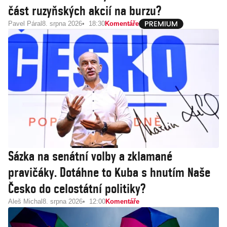
část ruzyňských akcií na burzu?
Pavel Páral
8. srpna 2026
18:30
Komentáře
Sázka na senátní volby a zklamané
pravičáky. Dotáhne to Kuba s hnutím Naše
Česko do celostátní politiky?
Aleš Michal
8. srpna 2026
12:00
Komentáře