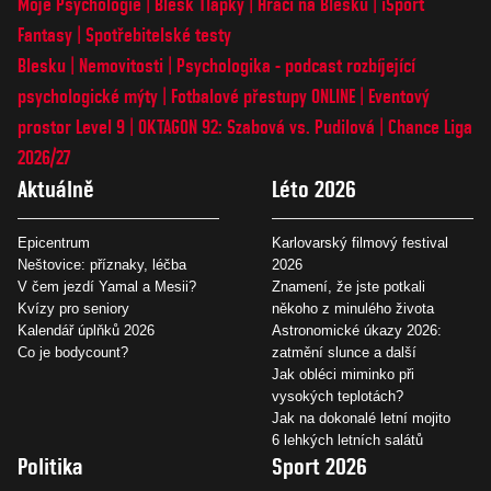
Moje Psychologie
Blesk Tlapky
Hráči na Blesku
iSport
Fantasy
Spotřebitelské testy
Blesku
Nemovitosti
Psychologika - podcast rozbíjející
psychologické mýty
Fotbalové přestupy ONLINE
Eventový
prostor Level 9
OKTAGON 92: Szabová vs. Pudilová
Chance Liga
2026/27
Aktuálně
Léto 2026
Epicentrum
Karlovarský filmový festival
Neštovice: příznaky, léčba
2026
V čem jezdí Yamal a Mesii?
Znamení, že jste potkali
Kvízy pro seniory
někoho z minulého života
Kalendář úplňků 2026
Astronomické úkazy 2026:
Co je bodycount?
zatmění slunce a další
Jak obléci miminko při
vysokých teplotách?
Jak na dokonalé letní mojito
6 lehkých letních salátů
Politika
Sport 2026