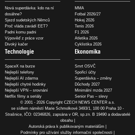
Nová superdávka: kdo na ní
MMA
dosáhne?
Fotbal 2026/27
Sjezd sudetských Němců
Hokej 2026
Proč vláda zavádí EET?
Tenis 2026
Padni komu padni
F1 2026
Výpověď z práce vzor
Atletika 2026
Divoký kačer
Cyklistika 2026
Technologie
Ekonomika
SpaceX na burze
Smrt OSVČ
Nejlepší telefony
Spořicí účty
Nejlepší AI zdarma
Superdávka – změny
Nejlepší chytré hodinky
Důchody 2027
Nejlepší VPN – srovnání
Minimální mzda 2027
Netflix filmy a seriály
Senior Pas – slevy
© 2001 - 2026 Copyright
CZECH NEWS CENTER a.s.
se sídlem náměstí Marie Schmolkové 3493/1, 100 00 Praha 10 -
Strašnice, IČO: 02346826, zapsána v OR, sp.zn. B 19490 a dodavatelé
obsahu
Autorská práva k publikovaným materiálům
Podmínky pro užívání služby informační společnosti