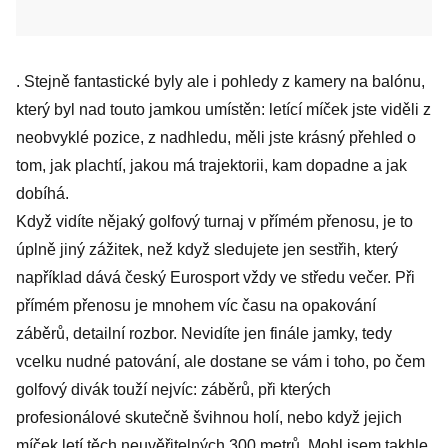
. Stejně fantastické byly ale i pohledy z kamery na balónu,
který byl nad touto jamkou umístěn: letící míček jste viděli z
neobvyklé pozice, z nadhledu, měli jste krásný přehled o
tom, jak plachtí, jakou má trajektorii, kam dopadne a jak
dobíhá.
Když vidíte nějaký golfový turnaj v přímém přenosu, je to
úplně jiný zážitek, než když sledujete jen sestřih, který
například dává český Eurosport vždy ve středu večer. Při
přímém přenosu je mnohem víc času na opakování
záběrů, detailní rozbor. Nevidíte jen finále jamky, tedy
vcelku nudné patování, ale dostane se vám i toho, po čem
golfový divák touží nejvíc: záběrů, při kterých
profesionálové skutečně švihnou holí, nebo když jejich
míček letí těch neuvěřitelných 300 metrů. Mohl jsem takhle