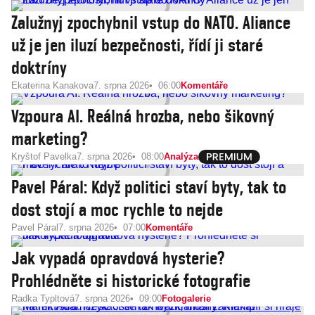
Zalužnyj zpochybnil vstup do NATO. Aliance
už je jen iluzí bezpečnosti, řídí ji staré
doktríny
Ekaterina Kanakova
7. srpna 2026
06:00
Komentáře
Vzpoura AI. Reálná hrozba, nebo šikovný
marketing?
Kryštof Pavelka
7. srpna 2026
08:00
Analýza
Pavel Páral: Když politici staví byty, tak to
dost stojí a moc rychle to nejde
Pavel Páral
7. srpna 2026
07:00
Komentáře
Jak vypadá opravdová hysterie?
Prohlédněte si historické fotografie
Radka Typltová
7. srpna 2026
09:00
Fotogalerie