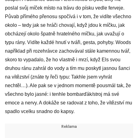
poslal svůj míček místo na trávu do písku vedle ferveje.
Půvab přímého přenosu spočívá i v tom, že vidíte všechno
okolo – tedy jak se hráči chovají, když jdou k míčku, jak
obcházejí okolo špatně hratelného míčku, jak uvažují o
typu rány. Vidíte každé hnutí v tváři, gesta, pohyby. Woods
například při rozehrávce zachovával stále kamennou tvář,
skoro to vypadalo, že ho vlastně i mrzí, když Els svou
druhou ránu zahrál do vody a tím mu poskytl jasnou šanci
na vítězství (znáte ty řeči typu: Takhle jsem vyhrát
nechtěl…). Ale pak se v jednom momentě pousmál tak, že
všechno bylo jasné: i tenhle bombarďák/stroj má své
emoce a nervy. A dokáže se radovat z toho, že vítězství mu
spadlo vcelku snadno do kapsy.