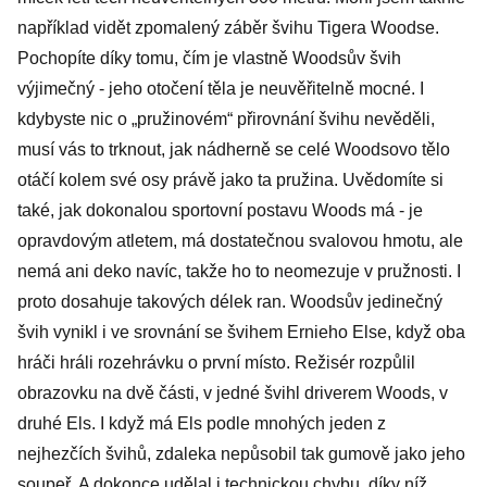
například vidět zpomalený záběr švihu Tigera Woodse.
Pochopíte díky tomu, čím je vlastně Woodsův švih
výjimečný - jeho otočení těla je neuvěřitelně mocné. I
kdybyste nic o „pružinovém“ přirovnání švihu nevěděli,
musí vás to trknout, jak nádherně se celé Woodsovo tělo
otáčí kolem své osy právě jako ta pružina. Uvědomíte si
také, jak dokonalou sportovní postavu Woods má - je
opravdovým atletem, má dostatečnou svalovou hmotu, ale
nemá ani deko navíc, takže ho to neomezuje v pružnosti. I
proto dosahuje takových délek ran. Woodsův jedinečný
švih vynikl i ve srovnání se švihem Ernieho Else, když oba
hráči hráli rozehrávku o první místo. Režisér rozpůlil
obrazovku na dvě části, v jedné švihl driverem Woods, v
druhé Els. I když má Els podle mnohých jeden z
nejhezčích švihů, zdaleka nepůsobil tak gumově jako jeho
soupeř. A dokonce udělal i technickou chybu, díky níž