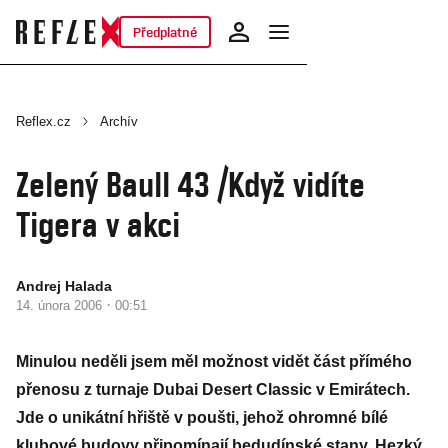
Předplatné
Reflex.cz
Archív
Zelený Baull 43 /Když vidíte
Tigera v akci
Andrej Halada
·
14. února 2006
00:51
Minulou neděli jsem měl možnost vidět část přímého
přenosu z turnaje Dubai Desert Classic v Emirátech.
Jde o unikátní hřiště v poušti, jehož ohromné bílé
klubové budovy připomínají bedudínské stany. Hezký