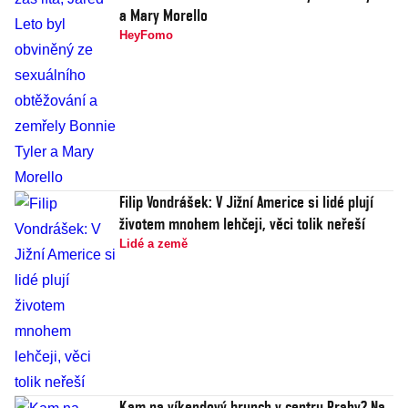
a Mary Morello
HeyFomo
Filip Vondrášek: V Jižní Americe si lidé plují
životem mnohem lehčeji, věci tolik neřeší
Lidé a země
Kam na víkendový brunch v centru Prahy? Na