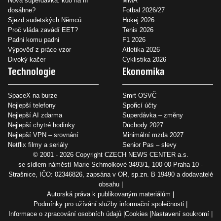
Nová superdávka: kdo na ní
MMA
dosáhne?
Fotbal 2026/27
Sjezd sudetských Němců
Hokej 2026
Proč vláda zavádí EET?
Tenis 2026
Padni komu padni
F1 2026
Výpověď z práce vzor
Atletika 2026
Divoký kačer
Cyklistika 2026
Technologie
Ekonomika
SpaceX na burze
Smrt OSVČ
Nejlepší telefony
Spořicí účty
Nejlepší AI zdarma
Superdávka – změny
Nejlepší chytré hodinky
Důchody 2027
Nejlepší VPN – srovnání
Minimální mzda 2027
Netflix filmy a seriály
Senior Pas – slevy
© 2001 - 2026 Copyright
CZECH NEWS CENTER a.s.
se sídlem náměstí Marie Schmolkové 3493/1, 100 00 Praha 10 -
Strašnice, IČO: 02346826, zapsána v OR, sp.zn. B 19490 a dodavatelé
obsahu
Autorská práva k publikovaným materiálům
Podmínky pro užívání služby informační společnosti
Informace o zpracování osobních údajů
Cookies
Nastavení soukromí