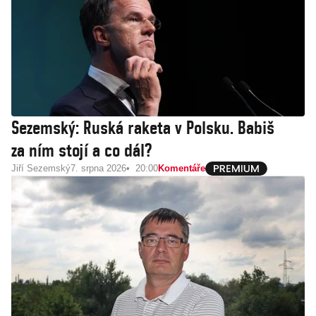
Sezemský: Ruská raketa v Polsku. Babiš
za ním stojí a co dál?
Jiří Sezemský
7. srpna 2026
20:00
Komentáře