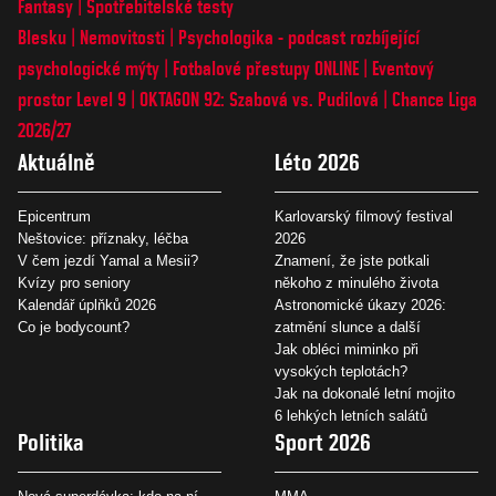
Fantasy
Spotřebitelské testy
Blesku
Nemovitosti
Psychologika - podcast rozbíjející
psychologické mýty
Fotbalové přestupy ONLINE
Eventový
prostor Level 9
OKTAGON 92: Szabová vs. Pudilová
Chance Liga
2026/27
Aktuálně
Léto 2026
Epicentrum
Karlovarský filmový festival
Neštovice: příznaky, léčba
2026
V čem jezdí Yamal a Mesii?
Znamení, že jste potkali
Kvízy pro seniory
někoho z minulého života
Kalendář úplňků 2026
Astronomické úkazy 2026:
Co je bodycount?
zatmění slunce a další
Jak obléci miminko při
vysokých teplotách?
Jak na dokonalé letní mojito
6 lehkých letních salátů
Politika
Sport 2026