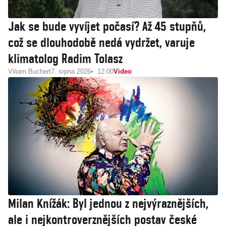
Jak se bude vyvíjet počasí? Až 45 stupňů,
což se dlouhodobě nedá vydržet, varuje
klimatolog Radim Tolasz
Viliam Buchert
7. srpna 2026
12:00
Video
Milan Knížák: Byl jednou z nejvýraznějších,
ale i nejkontroverznějších postav české