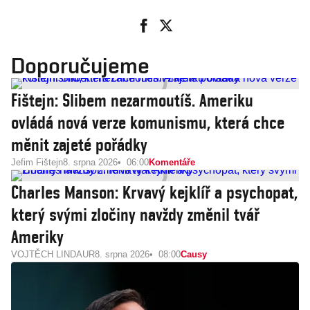
Doporučujeme
Fištejn: Slibem nezarmoutíš. Ameriku
ovládá nová verze komunismu, která chce
měnit zajeté pořádky
Jefim Fištejn
8. srpna 2026
06:00
Komentáře
Charles Manson: Krvavý kejklíř a psychopat,
který svými zločiny navždy změnil tvář
Ameriky
VOJTĚCH LINDAUR
8. srpna 2026
08:00
Causy