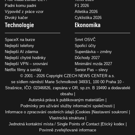
Padni komu padni
F1 2026
Výpověď z práce vzor
Atletika 2026
Divoký kačer
Cyklistika 2026
Technologie
Ekonomika
SpaceX na burze
Smrt OSVČ
Nejlepší telefony
Spořicí účty
Nejlepší AI zdarma
Superdávka – změny
Nejlepší chytré hodinky
Důchody 2027
Nejlepší VPN – srovnání
Minimální mzda 2027
Netflix filmy a seriály
Senior Pas – slevy
© 2001 - 2026 Copyright
CZECH NEWS CENTER a.s.
se sídlem náměstí Marie Schmolkové 3493/1, 100 00 Praha 10 -
Strašnice, IČO: 02346826, zapsána v OR, sp.zn. B 19490 a dodavatelé
obsahu
Autorská práva k publikovaným materiálům
Podmínky pro užívání služby informační společnosti
Informace o zpracování osobních údajů
Cookies
Nastavení soukromí
Vlastnická struktura
Jednotná kontaktní místa / Single Points of Contact
Etický kodex
Povinně zveřejňované informace