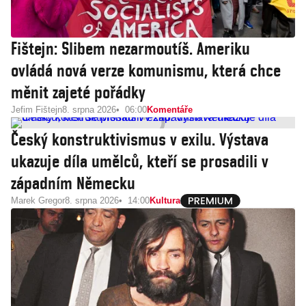
Fištejn: Slibem nezarmoutíš. Ameriku
ovládá nová verze komunismu, která chce
měnit zajeté pořádky
Jefim Fištejn
8. srpna 2026
06:00
Komentáře
Český konstruktivismus v exilu. Výstava
ukazuje díla umělců, kteří se prosadili v
západním Německu
Marek Gregor
8. srpna 2026
14:00
Kultura