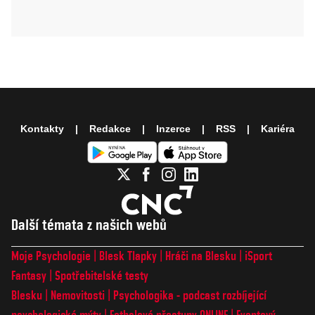
Kontakty
Redakce
Inzerce
RSS
Kariéra
Další témata z našich webů
Moje Psychologie
Blesk Tlapky
Hráči na Blesku
iSport
Fantasy
Spotřebitelské testy
Blesku
Nemovitosti
Psychologika - podcast rozbíjející
psychologické mýty
Fotbalové přestupy ONLINE
Eventový