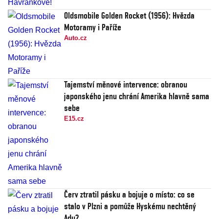
Oldsmobile Golden Rocket (1956): Hvězda
Motoramy i Paříže
Auto.cz
Tajemství měnové intervence: obranou
japonského jenu chrání Amerika hlavně sama
sebe
E15.cz
Červ ztratil pásku a bojuje o místo: co se
stalo v Plzni a pomůže Hyskému nechtěný
Adu?