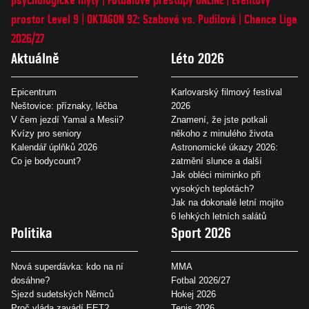
prostor Level 9
OKTAGON 92: Szabová vs. Pudilová
Chance Liga
2026/27
Aktuálně
Léto 2026
Epicentrum
Karlovarský filmový festival
Neštovice: příznaky, léčba
2026
V čem jezdí Yamal a Mesii?
Znamení, že jste potkali
Kvízy pro seniory
někoho z minulého života
Kalendář úplňků 2026
Astronomické úkazy 2026:
Co je bodycount?
zatmění slunce a další
Jak obléci miminko při
vysokých teplotách?
Jak na dokonalé letní mojito
6 lehkých letních salátů
Politika
Sport 2026
Nová superdávka: kdo na ní
MMA
dosáhne?
Fotbal 2026/27
Sjezd sudetských Němců
Hokej 2026
Proč vláda zavádí EET?
Tenis 2026