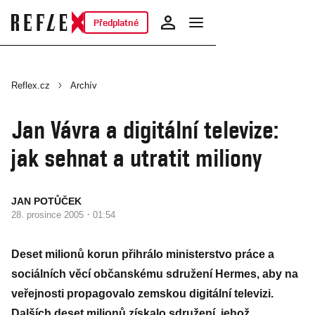
Předplatné
Reflex.cz
Archív
Jan Vávra a digitální televize:
jak sehnat a utratit miliony
JAN POTŮČEK
·
28. prosince 2005
01:54
Deset milionů korun přihrálo ministerstvo práce a
sociálních věcí občanskému sdružení Hermes, aby na
veřejnosti propagovalo zemskou digitální televizi.
Dalších deset milionů získalo sdružení, jehož