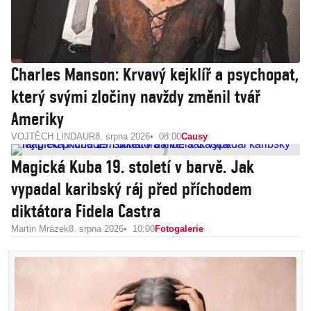
Charles Manson: Krvavý kejklíř a psychopat,
který svými zločiny navždy změnil tvář
Ameriky
VOJTĚCH LINDAUR
8. srpna 2026
08:00
Causy
Magická Kuba 19. století v barvě. Jak
vypadal karibský ráj před příchodem
diktátora Fidela Castra
Martin Mrázek
8. srpna 2026
10:00
Fotogalerie