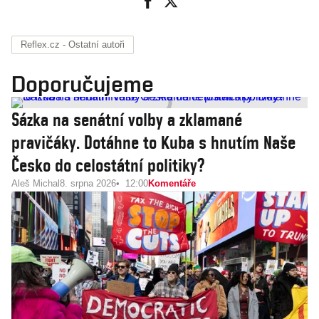
Reflex.cz - Ostatní autoři
Doporučujeme
Sázka na senátní volby a zklamané
pravičáky. Dotáhne to Kuba s hnutím Naše
Česko do celostátní politiky?
Aleš Michal
8. srpna 2026
12:00
Komentáře