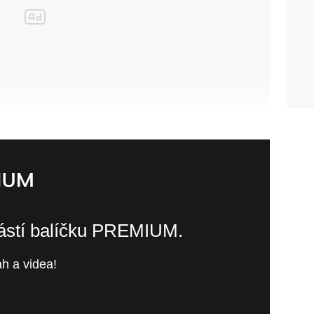
částí balíčku PREMIUM.
h a videa!