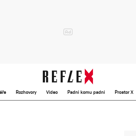
áře
Rozhovory
Video
Padni komu padni
Prostor X