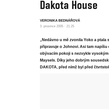
Dakota House
VERONIKA BEDNÁŘOVÁ
·
3. prosince 2005
21:25
„Nedávno u mě zvonila Yoko a ptala se
připravuje o Johnovi. Asi tam napíšu 
obývacím pokoji s nezvykle vysokým 
Maysels. Díky jeho dobrým sousedsk
DAKOTA, před nímž byl před čtvrtstol