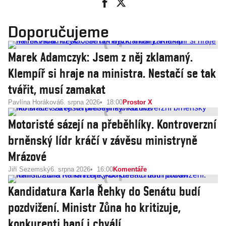
Doporučujeme
Marek Adamczyk: Jsem z něj zklamaný.
Klempíř si hraje na ministra. Nestačí se tak
tvářit, musí zamakat
Pavlína Horáková
6. srpna 2026
18:00
Prostor X
Motoristé sázejí na přeběhlíky. Kontroverzní
brněnský lídr kráčí v závěsu ministryně
Mrázové
Jiří Sezemský
6. srpna 2026
16:00
Komentáře
Kandidatura Karla Řehky do Senátu budí
pozdvižení. Ministr Zůna ho kritizuje,
konkurenti haní i chválí