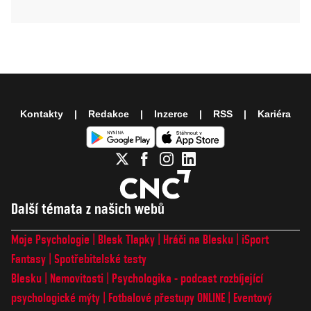
Kontakty
Redakce
Inzerce
RSS
Kariéra
Další témata z našich webů
Moje Psychologie
Blesk Tlapky
Hráči na Blesku
iSport
Fantasy
Spotřebitelské testy
Blesku
Nemovitosti
Psychologika - podcast rozbíjející
psychologické mýty
Fotbalové přestupy ONLINE
Eventový