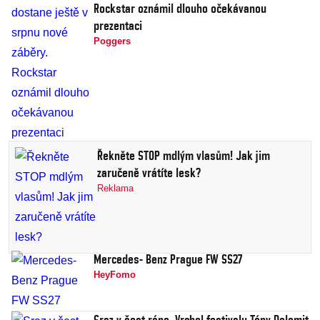
Rockstar oznámil dlouho očekávanou
prezentaci
Poggers
Řekněte STOP mdlým vlasům! Jak jim
zaručeně vrátíte lesk?
Reklama
Mercedes- Benz Prague FW SS27
HeyFomo
Sraz v šest ráno. Vrchol festivalu Tóny Dolomit