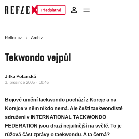
Předplatné
Reflex.cz
Archív
Tekwondo vejpůl
Jitka Polanská
·
3. prosince 2005
10:46
Bojové umění taekwondo pochází z Koreje a na
Korejce v něm nikdo nemá. Ale čeští taekwondisté
sdružení v INTERNATIONAL TAEKWONDO
FEDERATION jsou druzí nejsilnější na světě. To je
růžová část zprávy o taekwondu. A ta černá?