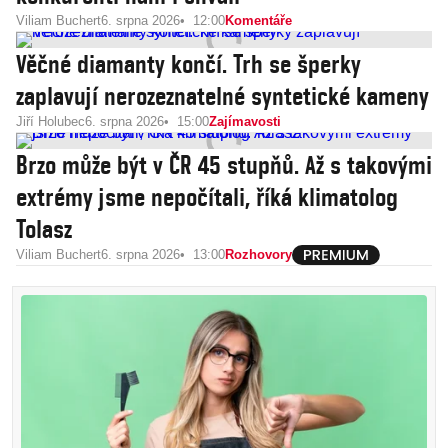
Viliam Buchert
6. srpna 2026
12:00
Komentáře
Věčné diamanty končí. Trh se šperky
zaplavují nerozeznatelné syntetické kameny
Jiří Holubec
6. srpna 2026
15:00
Zajímavosti
Brzo může být v ČR 45 stupňů. Až s takovými
extrémy jsme nepočítali, říká klimatolog
Tolasz
Viliam Buchert
6. srpna 2026
13:00
Rozhovory