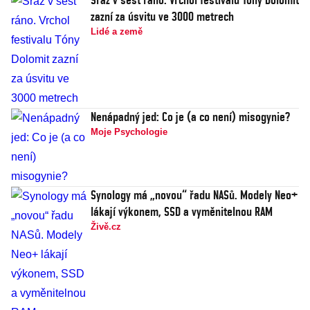
zazní za úsvitu ve 3000 metrech
Lidé a země
Nenápadný jed: Co je (a co není) misogynie?
Moje Psychologie
Synology má „novou“ řadu NASů. Modely Neo+
lákají výkonem, SSD a vyměnitelnou RAM
Živě.cz