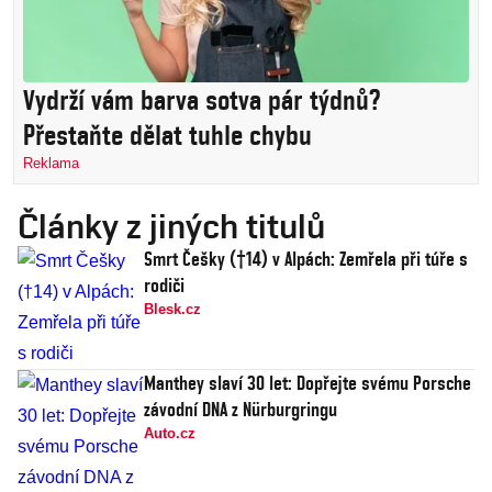
Vydrží vám barva sotva pár týdnů?
Přestaňte dělat tuhle chybu
Reklama
Články z jiných titulů
Smrt Češky (†14) v Alpách: Zemřela při túře s
rodiči
Blesk.cz
Manthey slaví 30 let: Dopřejte svému Porsche
závodní DNA z Nürburgringu
Auto.cz