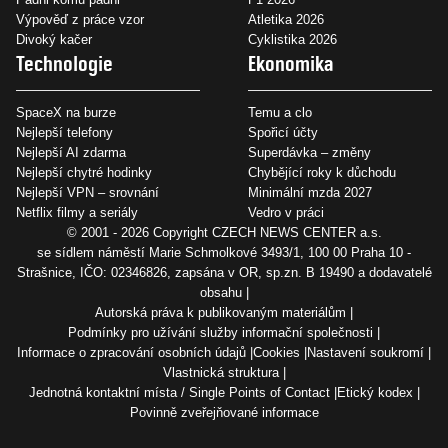
Výpověď z práce vzor
Atletika 2026
Divoký kačer
Cyklistika 2026
Technologie
Ekonomika
SpaceX na burze
Temu a clo
Nejlepší telefony
Spořicí účty
Nejlepší AI zdarma
Superdávka – změny
Nejlepší chytré hodinky
Chybějící roky k důchodu
Nejlepší VPN – srovnání
Minimální mzda 2027
Netflix filmy a seriály
Vedro v práci
© 2001 - 2026 Copyright
CZECH NEWS CENTER a.s.
se sídlem náměstí Marie Schmolkové 3493/1, 100 00 Praha 10 -
Strašnice, IČO: 02346826, zapsána v OR, sp.zn. B 19490 a dodavatelé
obsahu
Autorská práva k publikovaným materiálům
Podmínky pro užívání služby informační společnosti
Informace o zpracování osobních údajů
Cookies
Nastavení soukromí
Vlastnická struktura
Jednotná kontaktní místa / Single Points of Contact
Etický kodex
Povinně zveřejňované informace