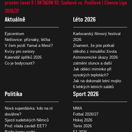
prostor Level 9
OKTAGON 92: Szabová vs. Pudilová
Chance Liga
2026/27
Aktuálně
Léto 2026
Epicentrum
Karlovarský filmový festival
Neštovice: příznaky, léčba
2026
V čem jezdí Yamal a Mesii?
Znamení, že jste potkali
Kvízy pro seniory
někoho z minulého života
Kalendář úplňků 2026
Astronomické úkazy 2026:
Co je bodycount?
zatmění slunce a další
Jak obléci miminko při
vysokých teplotách?
Jak na dokonalé letní mojito
6 lehkých letních salátů
Politika
Sport 2026
Nová superdávka: kdo na ní
MMA
dosáhne?
Fotbal 2026/27
Sjezd sudetských Němců
Hokej 2026
Proč vláda zavádí EET?
Tenis 2026
Padni komu padni
F1 2026