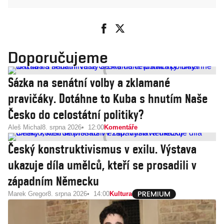
Doporučujeme
Sázka na senátní volby a zklamané
pravičáky. Dotáhne to Kuba s hnutím Naše
Česko do celostátní politiky?
Aleš Michal
8. srpna 2026
12:00
Komentáře
Český konstruktivismus v exilu. Výstava
ukazuje díla umělců, kteří se prosadili v
západním Německu
Marek Gregor
8. srpna 2026
14:00
Kultura