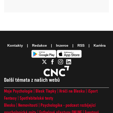
Kontakty
Redakce
Inzerce
RSS
Kariéra
Další témata z našich webů
Moje Psychologie
Blesk Tlapky
Hráči na Blesku
iSport
Fantasy
Spotřebitelské testy
Blesku
Nemovitosti
Psychologika - podcast rozbíjející
psychologické mýty
Fotbalové přestupy ONLINE
Eventový