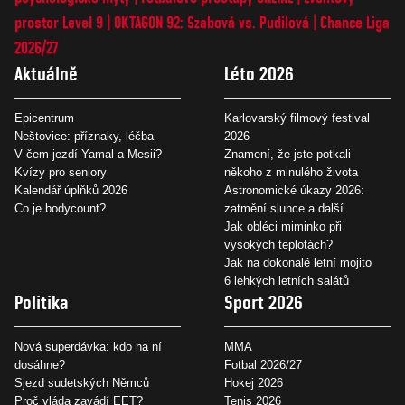
prostor Level 9
OKTAGON 92: Szabová vs. Pudilová
Chance Liga
2026/27
Aktuálně
Léto 2026
Epicentrum
Karlovarský filmový festival
Neštovice: příznaky, léčba
2026
V čem jezdí Yamal a Mesii?
Znamení, že jste potkali
Kvízy pro seniory
někoho z minulého života
Kalendář úplňků 2026
Astronomické úkazy 2026:
Co je bodycount?
zatmění slunce a další
Jak obléci miminko při
vysokých teplotách?
Jak na dokonalé letní mojito
6 lehkých letních salátů
Politika
Sport 2026
Nová superdávka: kdo na ní
MMA
dosáhne?
Fotbal 2026/27
Sjezd sudetských Němců
Hokej 2026
Proč vláda zavádí EET?
Tenis 2026