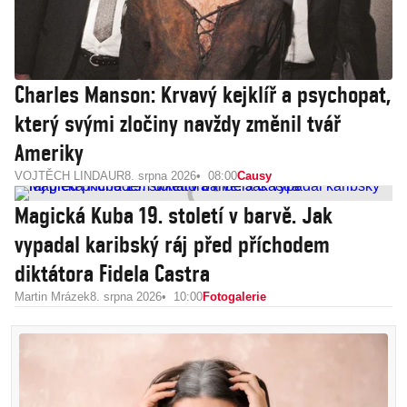
Charles Manson: Krvavý kejklíř a psychopat,
který svými zločiny navždy změnil tvář
Ameriky
VOJTĚCH LINDAUR
8. srpna 2026
08:00
Causy
Magická Kuba 19. století v barvě. Jak
vypadal karibský ráj před příchodem
diktátora Fidela Castra
Martin Mrázek
8. srpna 2026
10:00
Fotogalerie