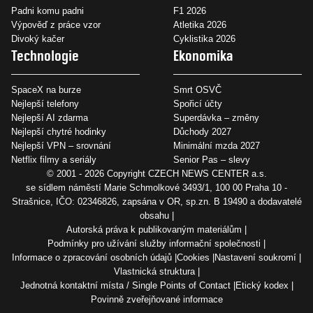
Padni komu padni
F1 2026
Výpověď z práce vzor
Atletika 2026
Divoký kačer
Cyklistika 2026
Technologie
Ekonomika
SpaceX na burze
Smrt OSVČ
Nejlepší telefony
Spořicí účty
Nejlepší AI zdarma
Superdávka – změny
Nejlepší chytré hodinky
Důchody 2027
Nejlepší VPN – srovnání
Minimální mzda 2027
Netflix filmy a seriály
Senior Pas – slevy
© 2001 - 2026 Copyright
CZECH NEWS CENTER a.s.
se sídlem náměstí Marie Schmolkové 3493/1, 100 00 Praha 10 -
Strašnice, IČO: 02346826, zapsána v OR, sp.zn. B 19490 a dodavatelé
obsahu
Autorská práva k publikovaným materiálům
Podmínky pro užívání služby informační společnosti
Informace o zpracování osobních údajů
Cookies
Nastavení soukromí
Vlastnická struktura
Jednotná kontaktní místa / Single Points of Contact
Etický kodex
Povinně zveřejňované informace