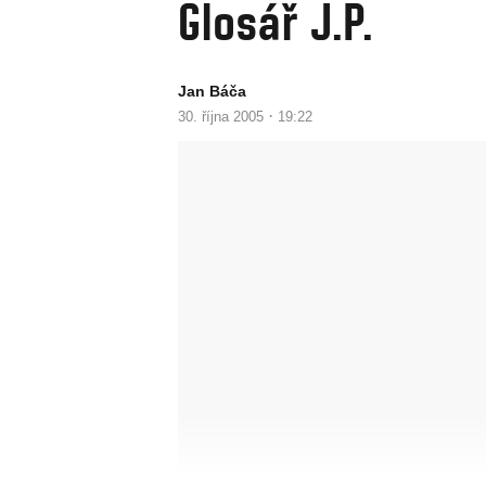
Glosář J.P.
Jan Báča
·
30. října 2005
19:22