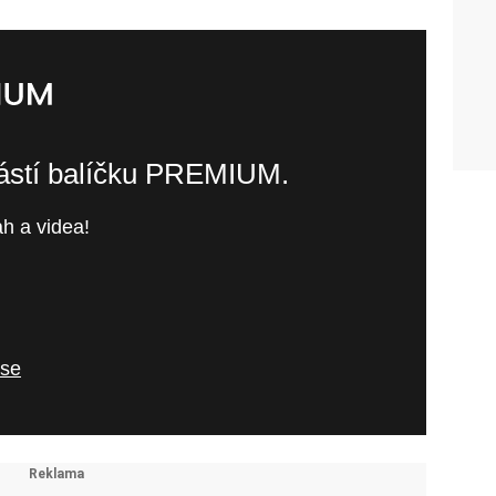
částí balíčku PREMIUM.
h a videa!
 se