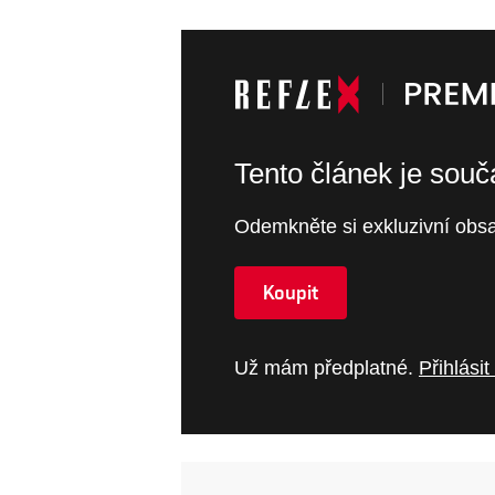
Tento článek je sou
Odemkněte si exkluzivní obsa
Koupit
Už mám předplatné.
Přihlásit