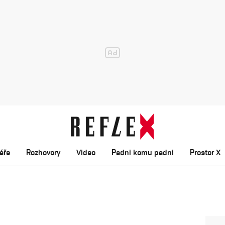
áře
Rozhovory
Video
Padni komu padni
Prostor X