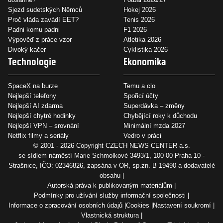
Sjezd sudetských Němců
Hokej 2026
Proč vláda zavádí EET?
Tenis 2026
Padni komu padni
F1 2026
Výpověď z práce vzor
Atletika 2026
Divoký kačer
Cyklistika 2026
Technologie
Ekonomika
SpaceX na burze
Temu a clo
Nejlepší telefony
Spořicí účty
Nejlepší AI zdarma
Superdávka – změny
Nejlepší chytré hodinky
Chybějící roky k důchodu
Nejlepší VPN – srovnání
Minimální mzda 2027
Netflix filmy a seriály
Vedro v práci
© 2001 - 2026 Copyright
CZECH NEWS CENTER a.s.
se sídlem náměstí Marie Schmolkové 3493/1, 100 00 Praha 10 -
Strašnice, IČO: 02346826, zapsána v OR, sp.zn. B 19490 a dodavatelé
obsahu
Autorská práva k publikovaným materiálům
Podmínky pro užívání služby informační společnosti
Informace o zpracování osobních údajů
Cookies
Nastavení soukromí
Vlastnická struktura