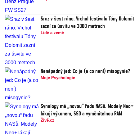
Sraz v šest ráno. Vrchol festivalu Tóny Dolomit
zazní za úsvitu ve 3000 metrech
Lidé a země
Nenápadný jed: Co je (a co není) misogynie?
Moje Psychologie
Synology má „novou“ řadu NASů. Modely Neo+
lákají výkonem, SSD a vyměnitelnou RAM
Živě.cz