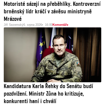
Motoristé sázejí na přeběhlíky. Kontroverzní
brněnský lídr kráčí v závěsu ministryně
Mrázové
Jiří Sezemský
6. srpna 2026
16:00
Komentáře
Kandidatura Karla Řehky do Senátu budí
pozdvižení. Ministr Zůna ho kritizuje,
konkurenti haní i chválí