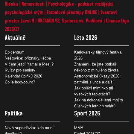
Blesku
Nemovitosti
Psychologika - podcast rozbíjející
psychologické mýty
Fotbalové přestupy ONLINE
Eventový
prostor Level 9
OKTAGON 92: Szabová vs. Pudilová
Chance Liga
2026/27
Aktuálně
Léto 2026
Epicentrum
Karlovarský filmový festival
Neštovice: příznaky, léčba
2026
V čem jezdí Yamal a Mesii?
Znamení, že jste potkali
Kvízy pro seniory
někoho z minulého života
Kalendář úplňků 2026
Astronomické úkazy 2026:
Co je bodycount?
zatmění slunce a další
Jak obléci miminko při
vysokých teplotách?
Jak na dokonalé letní mojito
6 lehkých letních salátů
Politika
Sport 2026
Nová superdávka: kdo na ní
MMA
dosáhne?
Fotbal 2026/27