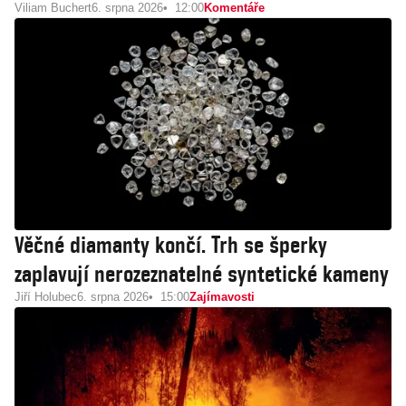
Viliam Buchert
6. srpna 2026
12:00
Komentáře
Věčné diamanty končí. Trh se šperky
zaplavují nerozeznatelné syntetické kameny
Jiří Holubec
6. srpna 2026
15:00
Zajímavosti