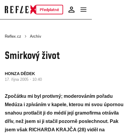
Předplatné
Reflex.cz
Archív
Smirkový život
HONZA DĚDEK
·
17. října 2005
10:40
Zpočátku mi byl protivný; moderováním pořadu
Medúza i zpíváním v kapele, kterou mi svou úpornou
snahou protlačit ji do médií její gramofirma otrávila
dřív, než jsem si ji stačil pozorně poslechnout. Pak
jsem však RICHARDA KRAJČA (28) viděl na