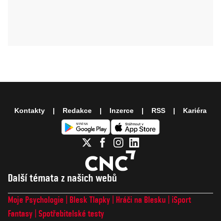
Kontakty
Redakce
Inzerce
RSS
Kariéra
Další témata z našich webů
Moje Psychologie
Blesk Tlapky
Hráči na Blesku
iSport
Fantasy
Spotřebitelské testy