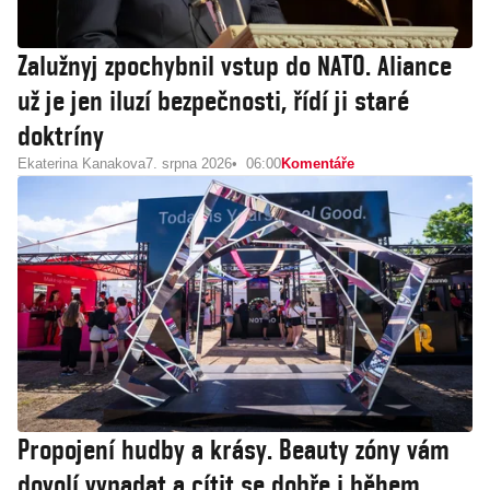
Zalužnyj zpochybnil vstup do NATO. Aliance
už je jen iluzí bezpečnosti, řídí ji staré
doktríny
Ekaterina Kanakova
7. srpna 2026
06:00
Komentáře
Propojení hudby a krásy. Beauty zóny vám
dovolí vypadat a cítit se dobře i během