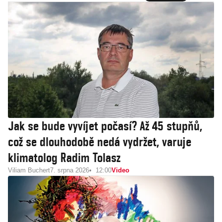
Jak se bude vyvíjet počasí? Až 45 stupňů,
což se dlouhodobě nedá vydržet, varuje
klimatolog Radim Tolasz
Viliam Buchert
7. srpna 2026
12:00
Video