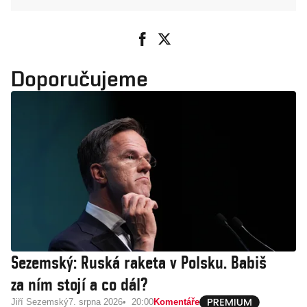
Doporučujeme
Sezemský: Ruská raketa v Polsku. Babiš
za ním stojí a co dál?
Jiří Sezemský
7. srpna 2026
20:00
Komentáře