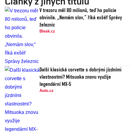
Články z jiných titulů
V trezoru měl 80 milionů, teď ho policie
obvinila. „Nemám slov,“ říká exšéf Správy
železnic
Blesk.cz
Další klasická corvette s dobrými jízdními
vlastnostmi? Mitsuoka znovu využije
legendární MX-5
Auto.cz