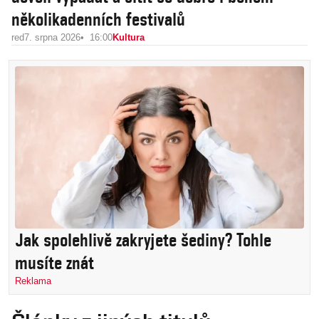
několikadenních festivalů
red
7. srpna 2026
16:00
Kultura
Jak spolehlivě zakryjete šediny? Tohle
musíte znát
Reklama