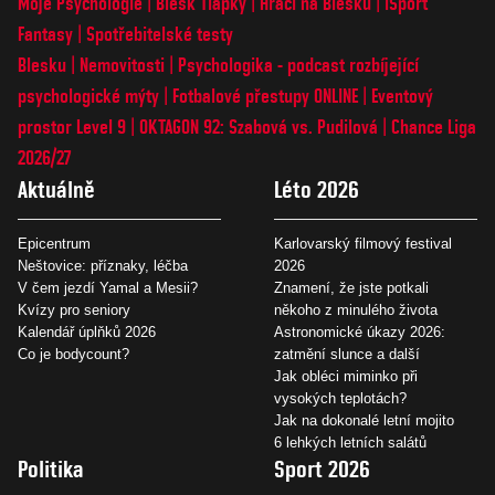
Moje Psychologie
Blesk Tlapky
Hráči na Blesku
iSport
Fantasy
Spotřebitelské testy
Blesku
Nemovitosti
Psychologika - podcast rozbíjející
psychologické mýty
Fotbalové přestupy ONLINE
Eventový
prostor Level 9
OKTAGON 92: Szabová vs. Pudilová
Chance Liga
2026/27
Aktuálně
Léto 2026
Epicentrum
Karlovarský filmový festival
Neštovice: příznaky, léčba
2026
V čem jezdí Yamal a Mesii?
Znamení, že jste potkali
Kvízy pro seniory
někoho z minulého života
Kalendář úplňků 2026
Astronomické úkazy 2026:
Co je bodycount?
zatmění slunce a další
Jak obléci miminko při
vysokých teplotách?
Jak na dokonalé letní mojito
6 lehkých letních salátů
Politika
Sport 2026