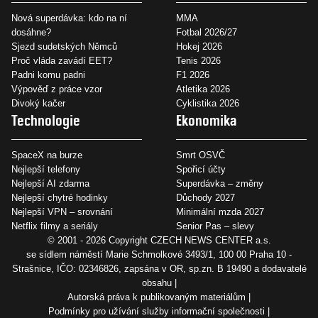
Nová superdávka: kdo na ní
MMA
dosáhne?
Fotbal 2026/27
Sjezd sudetských Němců
Hokej 2026
Proč vláda zavádí EET?
Tenis 2026
Padni komu padni
F1 2026
Výpověď z práce vzor
Atletika 2026
Divoký kačer
Cyklistika 2026
Technologie
Ekonomika
SpaceX na burze
Smrt OSVČ
Nejlepší telefony
Spořicí účty
Nejlepší AI zdarma
Superdávka – změny
Nejlepší chytré hodinky
Důchody 2027
Nejlepší VPN – srovnání
Minimální mzda 2027
Netflix filmy a seriály
Senior Pas – slevy
© 2001 - 2026 Copyright
CZECH NEWS CENTER a.s.
se sídlem náměstí Marie Schmolkové 3493/1, 100 00 Praha 10 -
Strašnice, IČO: 02346826, zapsána v OR, sp.zn. B 19490 a dodavatelé
obsahu
Autorská práva k publikovaným materiálům
Podmínky pro užívání služby informační společnosti