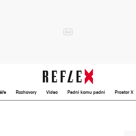
áře
Rozhovory
Video
Padni komu padni
Prostor X