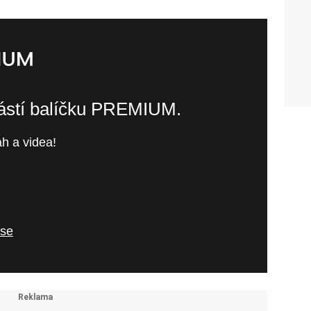
částí balíčku PREMIUM.
h a videa!
 se