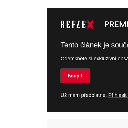
Tento článek je sou
Odemkněte si exkluzivní obsa
Koupit
Už mám předplatné.
Přihlásit