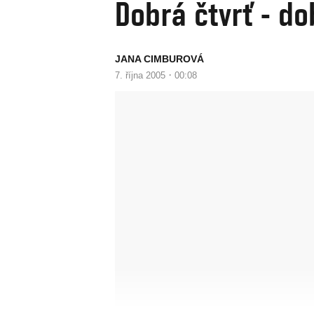
Dobrá čtvrť - do
JANA CIMBUROVÁ
·
7. října 2005
00:08