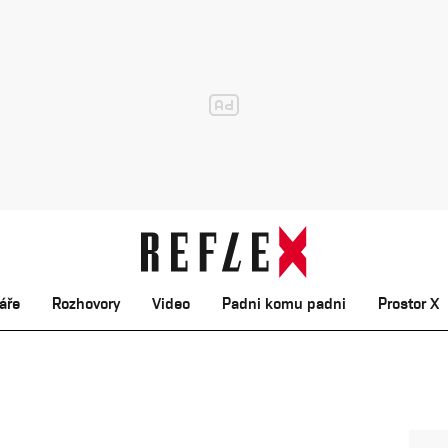
áře
Rozhovory
Video
Padni komu padni
Prostor X